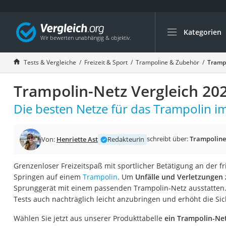
Kategorien
Die beliebtesten V
Freizeit & Sport
Tests & Vergleiche
Freizeit & Sport
Trampoline & Zubehör
Trampo
Gartentrampolin
Trampolin-Netz Vergleich 20
Trampolin
Metalldetektor
Die besten Netze für das Trampolin im
Eufab-Fahrradträg
Trampolin 366 cm
schreibt über:
Trampoline
Von:
Henriette Ast
Redakteurin
Fahrradschloss
Grenzenloser Freizeitspaß mit sportlicher Betätigung an der fri
Aluminium-Koffer
Springen auf einem
Trampolin
. Um
Unfälle und Verletzungen
Futterboot
Sprunggerät mit einem passenden Trampolin-Netz ausstatten. 
Tests auch nachträglich leicht anzubringen und erhöht die Sic
Air Bike
E-Bike-Dreirad
Wählen Sie jetzt aus unserer Produkttabelle
ein Trampolin-Ne