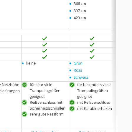
•
•
366 cm
305 c
•
•
397 cm
366 c
•
•
423 cm
427 c
•
•
•
keine
Grün
keine
•
Rosa
•
Schwarz
e Netzhöhe
für sehr viele
für besonders viele
für 
Trampolingrößen
Trampolingrößen
Tra
iele Stangen
geeignet
geeignet
gee
Reißverschluss mit
mit Reißverschluss
seh
Sicherheitsschnallen
mit Karabinerhaken
für 
sehr gute Passform
gee
Kar