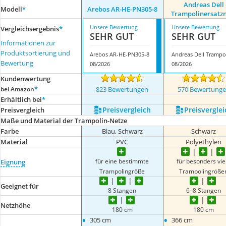
Andreas Dell
Modell
*
Arebos AR-HE-PN305-8
Trampolinersatzn
Unsere Bewertung
Unsere Bewertung
Vergleichsergebnis
*
SEHR GUT
SEHR GUT
Informationen zur
Produktsortierung und
Arebos AR-HE-PN305-8
A
Bewertung
08/2026
08/2026
Kundenwertung
*
bei Amazon
823 Bewertungen
570 Bewertung
Erhältlich bei
*
Preis­vergleich
Preis­verglei
Preis­vergleich
Maße und Material der Trampolin-Netze
Farbe
Blau, Schwarz
Schwarz
Material
PVC
Polyethylen
für eine bestimmte
für besonders vie
Eignung
Trampolingröße
Trampolingröße
Geeignet für
8 Stangen
6–8 Stangen
Netzhöhe
180 cm
180 cm
•
•
305 cm
366 cm