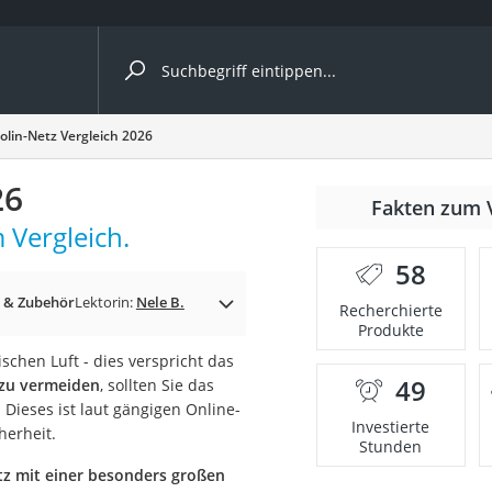
ergleiche nach Kategorie
lin-Netz Vergleich 2026
26
Fakten zum 
 Vergleich.
er
58
 & Zubehör
Lektorin:
Nele B.
Recherchierte
Produkte
schen Luft - dies verspricht das
49
 zu vermeiden
, sollten Sie das
Dieses ist laut gängigen Online-
Investierte
herheit.
Stunden
tz mit einer besonders großen