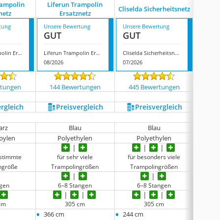
rampolin
Liferun Trampolin
Monz
Cliselda Sicherheitsnetz
netz
Ersatznetz
Sic
tung
Unsere Bewertung
Unsere Bewertung
Unsere
GUT
GUT
GUT
Spartan Trampolin Ersatznetz
Liferun Trampolin Ersatznetz
Cliselda Sicherheitsnetz
08/2026
07/2026
08/202
rtungen
144 Bewertungen
445 Bewertungen
1581
ergleich
Preis­vergleich
Preis­vergleich
P
arz
Blau
Blau
pylen
Polyethylen
Polyethylen
P
estimmte
für sehr viele
für besonders viele
für 
ngröße
Trampolingrößen
Trampolingrößen
Tra
ngen
6–8 Stangen
6–8 Stangen
6
cm
305 cm
305 cm
•
•
•
366 cm
244 cm
183 c