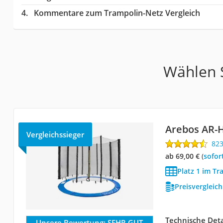
Kommentare zum Trampolin-Netz Vergleich
Wählen S
Arebos AR-
Vergleichssieger
82
ab 69,00 €
(
Sofor
Platz 1 im Tr
Preisvergleic
Technische Deta
Unsere Bewertung:
SEHR GUT