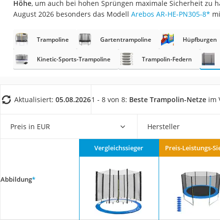
Höhe
, um auch bei hohen Sprüngen maximale Sicherheit zu h
Trekkingschuhe H
August 2026 besonders das Modell
Arebos AR-HE-PN305-8
*
mi
Reisetasche mit Ro
Klimmzugstation
Trampoline
Gartentrampoline
Hüpfburgen
Koffer
Kinetic-Sports-Trampoline
Trampolin-Federn
Nachtsichtgerät
Faltschloss
Aktualisiert:
05.08.2026
1 - 8 von 8:
Beste Trampolin-Netze
im 
Handgepäck-Koffe
Vibrationsplatte
Preis in EUR
Hersteller
Wanderschuhe He
Sicherheitsweste R
Vergleichssieger
Preis-Leistungs-Si
Service
Abbildung
*