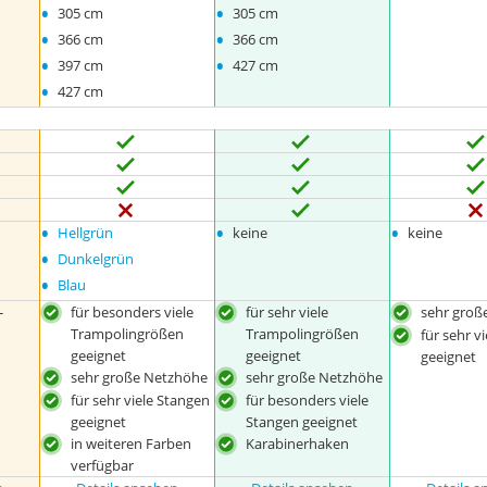
•
•
305 cm
305 cm
•
•
366 cm
366 cm
•
•
397 cm
427 cm
•
427 cm
•
•
•
Hellgrün
keine
keine
•
Dunkelgrün
•
Blau
-
für besonders viele
für sehr viele
sehr groß
Trampolingrößen
Trampolingrößen
für sehr v
geeignet
geeignet
geeignet
sehr große Netzhöhe
sehr große Netzhöhe
für sehr viele Stangen
für besonders viele
geeignet
Stangen geeignet
in weiteren Farben
Karabinerhaken
verfügbar