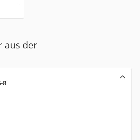
r aus der
-8