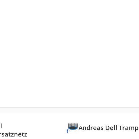
l
Andreas Dell Tramp
rsatznetz