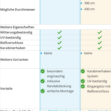
•
396 cm
•
430 cm
Mögliche Durchmesser
Weitere Eigenschaften
Witterungsbeständig
UV-beständig
Reißverschluss
Karabinerhaken
•
•
keine
keine
Weitere Varianten
besonders
Karabinerhaken
engmaschig
System
inklusive
UV-beständig
Randabdeckung
Eingangstür mit
Vorteile
einfache Montage
Reißverschluss