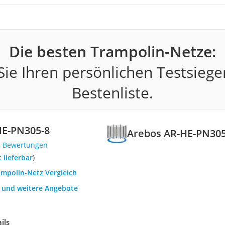
Die besten Trampolin-Netze:
ie Ihren persönlichen Testsiege
Bestenliste.
HE-PN305-8
Arebos AR-HE-PN305
3 Bewertungen
t lieferbar
)
ampolin-Netz Vergleich
h und weitere Angebote
ils