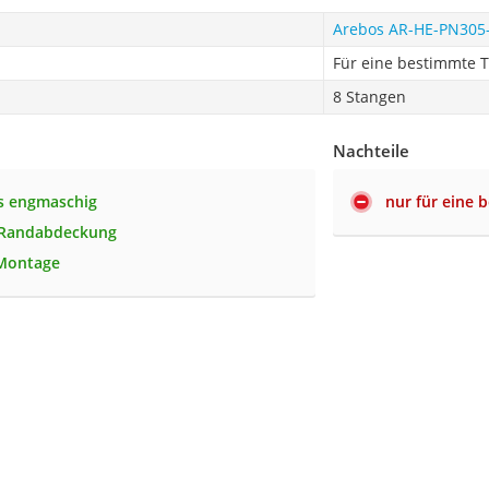
Arebos AR-HE-PN305
Für eine bestimmte 
8 Stangen
Nachteile
s engmaschig
nur für eine 
e Randabdeckung
 Montage