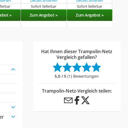
ansehen
Details ansehen
Details ansehen
Det
eferbar
Sofort lieferbar
Sofort lieferbar
Sof
ebot »
Zum Angebot »
Zum Angebot »
Zu
Hat Ihnen dieser Trampolin-Netz
Vergleich gefallen?
5,0 / 5
(1) Bewertungen
Trampolin-Netz-Vergleich teilen:
er