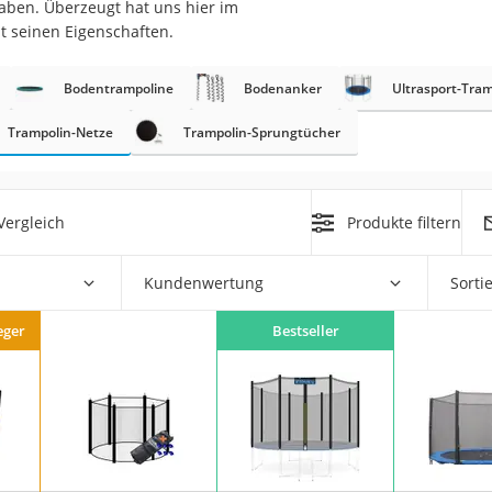
aben. Überzeugt hat uns hier im
erren
t seinen Eigenschaften.
llen
Bodentrampoline
Bodenanker
Ultrasport-Tra
Trampolin-Netze
Trampolin-Sprungtücher
Vergleich
Produkte filtern
r
Kundenwertung
Sorti
rren
eiten
eger
Bestseller