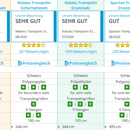
Walexo Trampolin
Kiduku Trampolin
Spartan T
etz
Sicherheitsnetz
Ersatznetz
Ersatz
Unsere Bewertung
Unsere Bewertung
Unsere Bewer
SEHR GUT
SEHR GUT
GUT
ndreas Dell Trampolinersatznetz
Walexo Trampolin Sicherheitsnetz
Kiduku Trampolin Ersatznetz
08/2026
07/2026
08/2026
en
267 Bewertungen
1835 Bewertungen
230 Bewe
ch
Preis­vergleich
Preis­vergleich
Preis­v
Schwarz
Schwarz
Schw
Polypropylen
Polyethylen
Polypro
le
für besonders viele
für sehr viele
für eine b
n
Trampolingrößen
Trampolingrößen
Trampoli
6 Stangen
9 Stangen
6 Sta
180 cm
165 cm
180 
•
•
•
244 cm
244 cm
305 cm