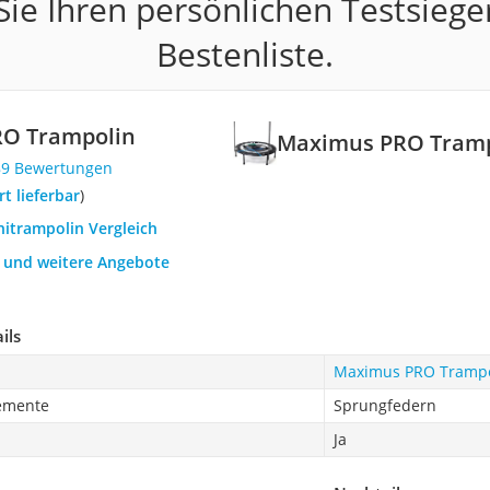
ie Ihren persönlichen Testsiege
Bestenliste.
O Trampolin
Maximus PRO Tramp
89 Bewertungen
ort lieferbar
)
nitrampolin Vergleich
h und weitere Angebote
ils
Maximus PRO Trampo
lemente
Sprungfedern
Ja