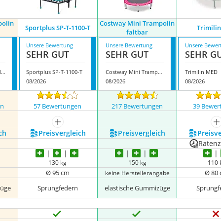
polin
Costway Mini Trampolin
Sportplus ‎SP-T-1100-T
Trimili
faltbar
Unsere Bewertung
Unsere Bewertung
Unsere Bewer
SEHR GUT
SEHR GUT
SEHR G
Bcan Fitness Trampolin Indoor
Sportplus ‎SP-T-1100-T
Costway Mini Trampolin faltbar
Trimilin MED
08/2026
08/2026
08/2026
en
57 Bewertungen
217 Bewertungen
39 Bewer
mehr anzeigen
m
ch
Preis­vergleich
Preis­vergleich
Preis­v
Raten
130 kg
150 kg
110 
Ø 95 cm
Ø 80
keine Herstellerangabe
züge
Sprungfedern
elastische Gummizüge
Sprungf