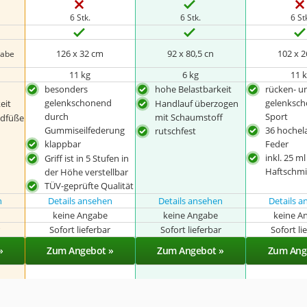
6 Stk.
6 Stk.
6 St
126 x 32 cm
92 x 80,5 cn
102 x 
gabe
11 kg
6 kg
11 
besonders
hohe Belastbarkeit
rücken- u
gelenkschonend
gelenksc
eit
Handlauf überzogen
durch
Sport
mit Schaumstoff
ndfüße
Gummiseilfederung
36 hochel
rutschfest
klappbar
Feder
inkl. 25 ml
Griff ist in 5 Stufen in
Haftschmi
der Höhe verstellbar
TÜV-geprüfte Qualität
n
Details ansehen
Details ansehen
Details 
keine Angabe
keine Angabe
keine A
r
Sofort lieferbar
Sofort lieferbar
Sofort li
»
Zum Angebot »
Zum Angebot »
Zum Ang