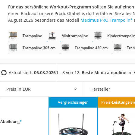
Trekkingschuhe H
Für das persönliche Workout-Programm sollten Sie auf einen 
einen Blick auf unsere Produkttabelle, dort erfahren Sie alles
Reisetasche mit Ro
August 2026 besonders das Modell
Maximus PRO Trampolin
*
Klimmzugstation
Koffer
Trampoline
Minitrampoline
Kindertrampoli
Nachtsichtgerät
Trampoline 305 cm
Trampoline 430 cm
Tram
Faltschloss
Handgepäck-Koffe
Vibrationsplatte
Aktualisiert:
06.08.2026
1 - 8 von 12:
Beste Minitrampoline
im V
Wanderschuhe He
Preis in EUR
Hersteller
Sicherheitsweste R
Service
Vergleichssieger
Preis-Leistungs-Si
Abbildung
*