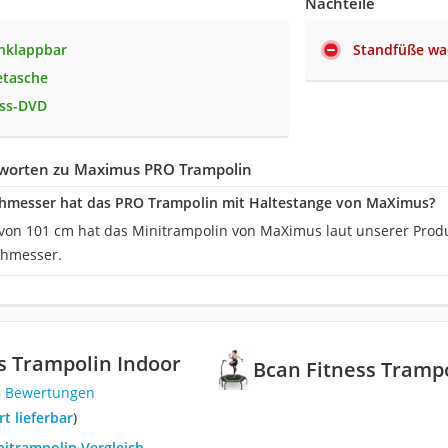
Nachteile
klappbar
Standfüße wa
getasche
ess-DVD
worten zu Maximus PRO Trampolin
hmesser hat das PRO Trampolin mit Haltestange von MaXimus?
on 101 cm hat das Minitrampolin von MaXimus laut unserer Produ
chmesser.
s Trampolin Indoor
Bcan Fitness Trampo
6 Bewertungen
ort lieferbar
)
nitrampolin Vergleich