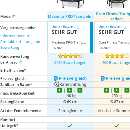
Bcan Fitness Tram
Modell
*
Maximus PRO Trampolin
Indoor
Unsere Bewertung
Unsere Bewertung
Vergleichsergebnis
*
SEHR GUT
SEHR GUT
Informationen zur
Produktsortierung und
Maximus PRO Trampolin
Bewertung
07/2026
08/2026
Kundenwertung
*
bei Amazon
2489 Bewertungen
466 Bewertung
Erhältlich bei
*
Preis­vergleich
Preis­verglei
Preis­vergleich
Ratenzahlung
Zahlbar in Raten
*
max. Belastbarkeit
140 kg
250 kg
Sprungfläche
Ø 69 cm
Ø 87 cm
Art der Federelemente
Sprungfedern
elastische Gummi
Komfort
Haltegriff