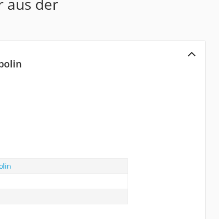
r aus der
olin
lin