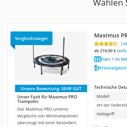
Wählen S
Maximus PR
Vergleichssieger
24
ab 274,00 €
(
Sof
Platz 1 im Mi
Preisvergleic
Technische Deta
Unsere Bewertung:
SEHR GUT
Modell
Unser Fazit für Maximus PRO
Trampolin:
Art der Federe
Das MaXimus PRO unseres
Haltegriff
Vergleichs von Minitrampolinen
überzeugt mit einer besonders