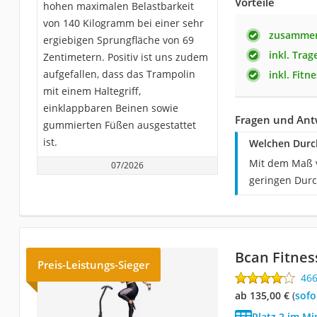
Vorteile
hohen maximalen Belastbarkeit
von 140 Kilogramm bei einer sehr
zusammen
ergiebigen Sprungfläche von 69
inkl. Tra
Zentimetern. Positiv ist uns zudem
aufgefallen, dass das Trampolin
inkl. Fitn
mit einem Haltegriff,
einklappbaren Beinen sowie
Fragen und Ant
gummierten Füßen ausgestattet
ist.
Welchen Durc
Mit dem Maß v
07/2026
geringen Dur
Bcan Fitnes
Preis-Leistungs-Sieger
46
ab 135,00 €
(
Sof
Platz 2 im Mi