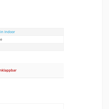
in Indoor
ge
inklappbar