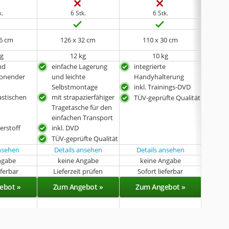
k.
6 Stk.
6 Stk.
26 cm
126 x 32 cm
110 x 30 cm
10
kg
12 kg
10 kg
nd
einfache Lagerung
integrierte
auc
honender
und leichte
Handyhalterung
sch
Selbstmontage
inkl. Trainings-DVD
vers
astischen
mit strapazierfähiger
Halt
TÜV-geprüfte Qualität
Tragetasche für den
sch
einfachen Transport
erstoff
inkl. DVD
TÜV-geprüfte Qualität
ansehen
Details ansehen
Details ansehen
ngabe
keine Angabe
keine Angabe
k
eferbar
Lieferzeit prüfen
Sofort lieferbar
Sof
ebot »
Zum Angebot »
Zum Angebot »
Zu