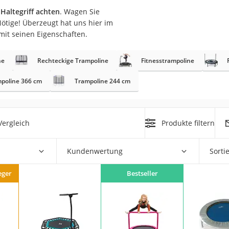
erren
Haltegriff achten
. Wagen Sie
 Nötige! Überzeugt hat uns hier im
llen
mit seinen Eigenschaften.
ne
Rechteckige Trampoline
Fitnesstrampoline
poline 366 cm
Trampoline 244 cm
r
ergleich
Produkte filtern
rren
Kundenwertung
Sorti
eiten
eger
Bestseller