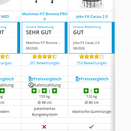
Maximus FIT Bounce PRO
n MED
Joka Fit Cacau 2.0
Kanch
II
tung
Unsere Bewertung
Unsere Bewertung
Unsere
UT
SEHR GUT
GUT
GUT
Maximus FIT Bounce PRO II
Joka Fit Cacau 2.0
Kanchi
08/2026
08/2026
08/202
tungen
201 Bewertungen
153 Bewertungen
4621
ehr anzeigen
ergleich
Preis­vergleich
Preis­vergleich
P
zahlung
Ratenzahlung
kg
150 kg
120 kg
 cm
Ø 98 cm
Ø 80 cm
patentiertes
edern
elastische Gummizüge
Sp
Bungeesystem