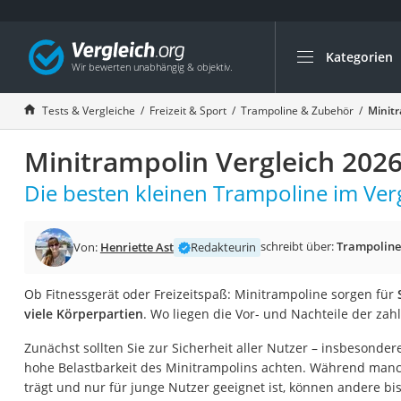
Kategorien
Die beliebtesten V
Freizeit & Sport
Tests & Vergleiche
Freizeit & Sport
Trampoline & Zubehör
Minitr
Gartentrampolin
Minitrampolin Vergleich 202
Trampolin
Metalldetektor
Die besten kleinen Trampoline im Verg
Eufab-Fahrradträg
Trampolin 366 cm
schreibt über:
Trampoline
Von:
Henriette Ast
Redakteurin
Fahrradschloss
Ob Fitnessgerät oder Freizeitspaß: Minitrampoline sorgen für
Aluminium-Koffer
viele Körperpartien
. Wo liegen die Vor- und Nachteile der za
Futterboot
Zunächst sollten Sie zur Sicherheit aller Nutzer – insbesonder
Air Bike
hohe Belastbarkeit des Minitrampolins achten. Während man
E-Bike-Dreirad
trägt und nur für junge Nutzer geeignet ist, können andere bi