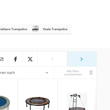
Faltbare Trampoline
Ovale Trampoline
Alle Filter
eren nach
zurücksetzen