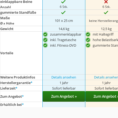
einklappbare Beine
6 Stk.
6 Stk.
Anzahl
gummierte Standfüße
Maße
101 x 25 cm
keine Herstelleran
Ø x Höhe
Gewicht
14,6 kg
12,5 kg
zusammenklappbar
mit Haltegriff
inkl. Tragetasche
hohe Belastbark
inkl. Fitness-DVD
gummierte Sta
Vorteile
Weitere Produktinfos
Details ansehen
Details ansehe
Herstellergarantie
*
1 Jahr
1 Jahr
Lieferzeit
*
Sofort lieferbar
Sofort lieferba
Zum Angebot »
Zum Angebot 
Zum Angebot
*
Erhältlich bei
*