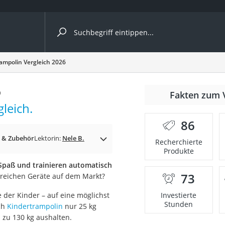
ergleiche nach Kategorie
ampolin Vergleich 2026
6
Fakten zum 
leich.
er
86
 & Zubehör
Lektorin:
Nele B.
Recherchierte
Produkte
Spaß und trainieren automatisch
73
hlreichen Geräte auf dem Markt?
e der Kinder – auf eine möglichst
Investierte
Stunden
ch
Kindertrampolin
nur 25 kg
s zu 130 kg aushalten.