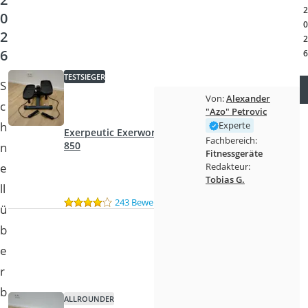
Handgepäck-Koffer
2
0
Vibrationsplatte
0
2
Wanderschuhe Herren
2
6
Sicherheitsweste Reiten
6
Service
TESTSIEGER
S
Von:
Alexander
c
"Azo" Petrovic
h
Experte
Exerpeutic Exerwork
Fachbereich:
850
n
Fitnessgeräte
e
Redakteur:
Tobias G.
ll
243 Bewertungen
ü
b
e
r
b
ALLROUNDER