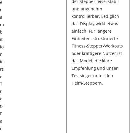
der Stepper leise, stabil
e
und angenehm
r
kontrollierbar. Lediglich
a
das Display wirkt etwas
m
einfach. Für längere
b
Einheiten, strukturierte
it
Fitness-Stepper-Workouts
io
oder kräftigere Nutzer ist
n
das Modell die klare
ie
Empfehlung und unser
rt
Testsieger unter den
e
Heim-Steppern.
T
r
e
t-
F
a
n