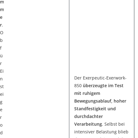
m
m
e
r
.
O
b
f
ü
r
Ei
Der Exerpeutic-Exerwork-
n
850
überzeugte im Test
st
mit ruhigem
ei
Bewegungsablauf, hoher
g
Standfestigkeit und
e
durchdachter
r
Verarbeitung
. Selbst bei
o
intensiver Belastung blieb
d