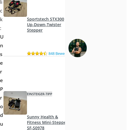
li
c
k
Sportstech STX300
Up-Down-Twister
:
Stepper
U
n
848 Bewertungen
s
e
r
e
P
EINSTEIGER-TIPP
r
o
d
Sunny Health &
Fitness Mini-Stepper
u
SF-S0978