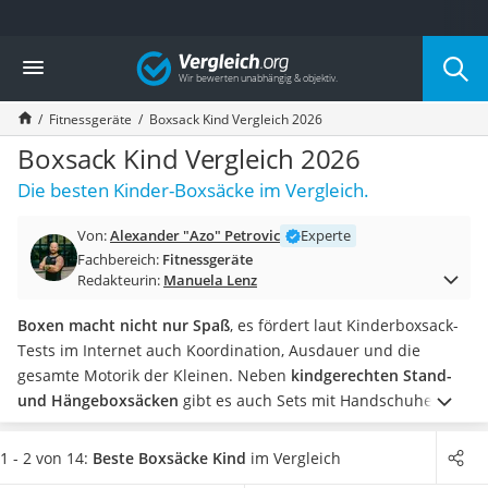
Die beliebtesten Vergleiche nach Kategorie
Vergleich
Freizeit & Sport
Gartentrampolin
Fitnessgeräte
Boxsack Kind Vergleich 2026
Trampolin
Metalldetektor
Boxsack Kind Vergleich 2026
Eufab-Fahrradträger
Die besten Kinder-Boxsäcke im Vergleich.
Trampolin 366 cm
Fahrradschloss
Von:
Alexander "Azo" Petrovic
Experte
Aluminium-Koffer
Fachbereich:
Fitnessgeräte
Futterboot
Redakteurin:
Manuela Lenz
Air Bike
E-Bike-Dreirad
Boxen macht nicht nur Spaß
, es fördert laut Kinderboxsack-
Trekkingschuhe Herren
Tests im Internet auch Koordination, Ausdauer und die
Reisetasche mit Rollen
gesamte Motorik der Kleinen. Neben
kindgerechten Stand-
Klimmzugstation
und Hängeboxsäcken
gibt es auch Sets mit Handschuhen,
Koffer
Boxbandagen
oder interaktiven Elementen, die das Training
Nachtsichtgerät
abwechslungsreich gestalten.
Achten Sie unbedingt auf
1 - 2 von 14:
Beste Boxsäcke Kind
im Vergleich
Faltschloss
Gewicht und Größe
: Ein zu schwerer Sack kann Kinder