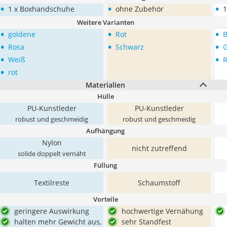
•
•
•
1 x Boxhandschuhe
ohne Zubehör
1
Weitere Varianten
•
•
•
goldene
Rot
B
•
•
•
Rosa
Schwarz
•
•
Weiß
R
•
rot
Materialien
Hülle
PU-Kunstleder
PU-Kunstleder
robust und geschmeidig
robust und geschmeidig
Aufhängung
Nylon
nicht zutreffend
solide doppelt vernäht
Füllung
Textilreste
Schaumstoff
Vorteile
geringere Auswirkung
hochwertige Vernähung
halten mehr Gewicht aus,
sehr Standfest