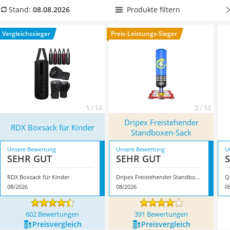
Handgepäck-Koffer
überfordern, ein zu kleiner Sack das Training einschränken.
Produkte filtern
Stand:
08.08.2026
Vibrationsplatte
In unserer Vergleichstabelle
den passenden Kinderboxsack
Wanderschuhe Herren
finden Sie verschiedene Modelle, die Spaß machen und
Vergleichssieger
Preis-Leistungs-Sieger
Sicherheitsweste Reiten
gleichzeitig sicher sind. Überzeugt hat uns hier im August
Service
2026 besonders das Modell
RDX Boxsack für Kinder
*
mit
seinen Eigenschaften.
1 / 14
2 / 14
Dripex Freistehender
RDX Boxsack für Kinder
Standboxen-Sack
Unsere Bewertung
Unsere Bewertung
U
SEHR GUT
SEHR GUT
RDX Boxsack für Kinder
Dripex Freistehender Standboxen-Sack
Q
08/2026
08/2026
0
602 Bewertungen
391 Bewertungen
Preis­vergleich
Preis­vergleich