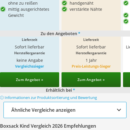
ohne zu reißen
handgenäht
mittig ausgerichtetes
verstärkte Nähte
Gewicht
Zu den Angeboten
*
Lieferzeit
Lieferzeit
Sofort lieferbar
Sofort lieferbar
L
Herstellergarantie
Herstellergarantie
keine Angabe
1 Jahr
Vergleichssieger
Preis-Leistungs-Sieger
Zum Angebot »
Zum Angebot »
Erhältlich bei
*
ⓘ Informationen zur Produktsortierung und Bewertung
Ähnliche Vergleiche anzeigen
Boxsack Kind Vergleich 2026 Empfehlungen