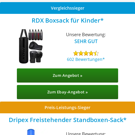
Vergleichssieger
RDX Boxsack für Kinder
Unsere Bewertung:
SEHR GUT
602 Bewertungen
Zum Angebot »
Zum Ebay-Angebot »
Preis-Leistungs-Sieger
Dripex Freistehender Standboxen-Sack
Unsere Bewertung: