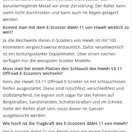
darunterliegende Metall vor einer Zerstörung. Der Roller kann
somit nicht durchrosten und kann auch im Regen gelagert
werden.
Kommt man mit dem E-Scooter 40AH-11 von Hwwh wirklich so
weit?
Ja, die Reichweite dieses E-Scooters von Hwwh ist mit 100
Kilometern vergleichsweise erstaunlich. Dafür verantwortlich
ist ein leistungsstarker Doppelmotor. Über einen solchen
verfügen nur die wenigsten Scooter-Modelle.
Muss man bei einem Platten den Schlauch des Hwwh S3-11
Offroad-E-Scooters wechseln?
Nein, der Hwwh S3-11 Offroad-E-Scooter ist mit schlauchlosen
Reifen ausgestattet. Diese sind rutschfest, verschleißfest und
stoßdämpfend. Sie eignen sich sogar für das Fahren auf
Bergstraßen, Sandstränden, Schotterstraßen und im Schnee.
Sollte der Reifen platt sein, muss dieser im Ganzen
ausgetauscht werden.
Wie hoch ist die Tragkraft des E-Scooters 40AH-11 von Hwwh?
Der E-Scooter 40AH-11 von Hwwh kann mit einem Gewicht von