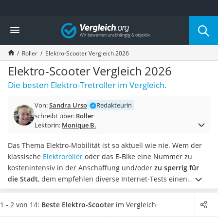
Die beliebtesten Vergleiche nach Kategorie
Vergleich
Freizeit & Sport
Gartentrampolin
Roller
Elektro-Scooter Vergleich 2026
Trampolin
Metalldetektor
Elektro-Scooter Vergleich 2026
Eufab-Fahrradträger
Die besten Elektro-Tretroller im Vergleich.
Trampolin 366 cm
Fahrradschloss
Von:
Sandra Urso
Redakteurin
Aluminium-Koffer
schreibt über:
Roller
Futterboot
Lektorin:
Monique B.
Air Bike
E-Bike-Dreirad
Das Thema Elektro-Mobilität ist so aktuell wie nie. Wem der
Trekkingschuhe Herren
klassische
Elektroroller
oder das E-Bike eine Nummer zu
Reisetasche mit Rollen
kostenintensiv in der Anschaffung und/oder
zu sperrig für
Klimmzugstation
die Stadt
, dem empfehlen diverse Internet-Tests einen
Koffer
Elektro-Scooter.
Trotz ihrer
kompakten Größe
erreichen Sie
Nachtsichtgerät
mit einigen dieser quirligen Gefährten ein Tempo von mehr
1 - 2 von 14:
Beste Elektro-Scooter
im Vergleich
Faltschloss
als 30 km/h. Da ein solches Modell jedoch nicht ohne