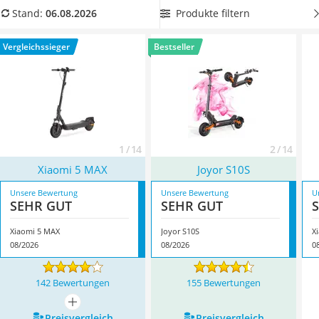
Handgepäck-Koffer
Fahrerlaubnis gefahren werden darf, hält unsere
Produkte filtern
Stand:
06.08.2026
Vibrationsplatte
Vergleichstabelle auch
führerscheinfreie Exemplare mit
Wanderschuhe Herren
Straßenzulassung
für Sie bereit. Überzeugt hat uns hier im
Vergleichssieger
Bestseller
Sicherheitsweste Reiten
August 2026 besonders das Modell
Xiaomi 5 MAX
*
mit seinen
Service
Eigenschaften.
1 / 14
2 / 14
Xiaomi 5 MAX
Joyor S10S
Unsere Bewertung
Unsere Bewertung
U
SEHR GUT
SEHR GUT
Xiaomi 5 MAX
Joyor S10S
X
08/2026
08/2026
0
142 Bewertungen
155 Bewertungen
mehr anzeigen
Preis­vergleich
Preis­vergleich