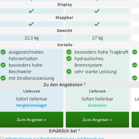
Display
Klappbar
Gewicht
22,3 kg
27 kg
Vorteile
ausgezeichnetes
besonders hohe Tragkraft
Fahrverhalten
hydraulisches
besonders hohe
Bremssystem
Reichweite
sehr starke Leistung
mit Straßenzulassung
Zu den Angeboten
*
Lieferzeit
Lieferzeit
Sofort lieferbar
Sofort lieferbar
L
Vergleichssieger
Bestseller
Zum Angebot »
Zum Angebot »
Erhältlich bei
*
ⓘ Informationen zur Produktsortierung und Bewertung