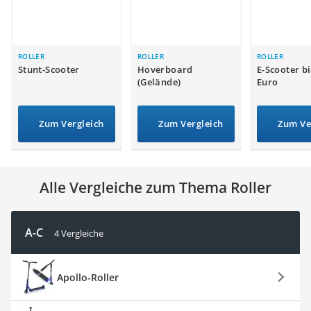
Handgepäck-Koffer
Vibrationsplatte
Wanderschuhe Herren
Sicherheitsweste Reiten
ROLLER
ROLLER
ROLLER
Stunt-Scooter
Hoverboard
E-Scooter bi
Service
(Gelände)
Euro
Zum Vergleich
Zum Vergleich
Zum Ve
Alle Vergleiche zum Thema Roller
A-C
4 Vergleiche
Apollo-Roller