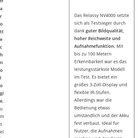
fr
a
Das Relassy NV4000 setzte
r
sich als Testsieger durch
o
dank
guter Bildqualität,
tt
hoher Reichweite und
e
Aufnahmefunktion
. Mit
c
bis zu 100 Metern
h
Erkennbarkeit war es das
n
leistungsstärkste Modell
o
im Test. Es bietet ein
l
großes 3-Zoll-Display und
o
flexible IR-Stufen.
gi
Allerdings war die
e
,
Bedienung etwas
u
umständlich und der Akku
m
fest verbaut. Ideal für
s
Nutzer, die Aufnahmen
el