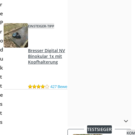
r
e
P
EINSTEIGER-TIPP
r
o
d
Bresser Digital NV
Binokular 1x mit
u
Kopfhalterung
k
t
t
427 Bewertungen
e
s
t
s
TESTSIEGER
KOM