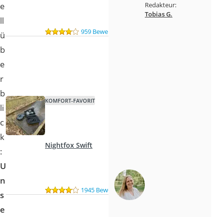
e
Redakteur:
Tobias G.
ll
959 Bewertungen
ü
b
e
r
b
KOMFORT-FAVORIT
li
c
k
Nightfox Swift
:
U
n
1945 Bewertungen
s
e