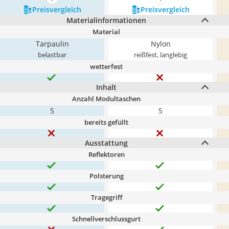
mehr anzeigen
mehr anzeigen
Preis­vergleich
Preis­vergleich
Materialinformationen
Material
Tarpaulin
Nylon
belastbar
reißfest, langlebig
wetterfest
Inhalt
Anzahl Modultaschen
5
5
bereits gefüllt
Ausstattung
Reflektoren
Polsterung
Tragegriff
Schnellverschlussgurt