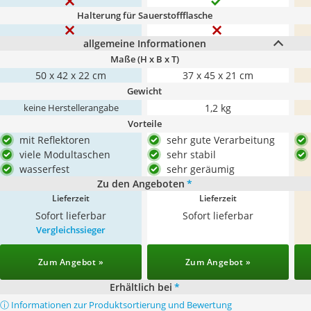
Halterung für Sauerstoffflasche
allgemeine Informationen
Maße (H x B x T)
50 x 42 x 22 cm
37 x 45 x 21 cm
Gewicht
1,2 kg
keine Herstellerangabe
Vorteile
mit Reflektoren
sehr gute Verarbeitung
viele Modultaschen
sehr stabil
wasserfest
sehr geräumig
Zu den Angeboten
*
Lieferzeit
Lieferzeit
Sofort lieferbar
Sofort lieferbar
Vergleichssieger
Zum Angebot »
Zum Angebot »
Erhältlich bei
*
ⓘ Informationen zur Produktsortierung und Bewertung