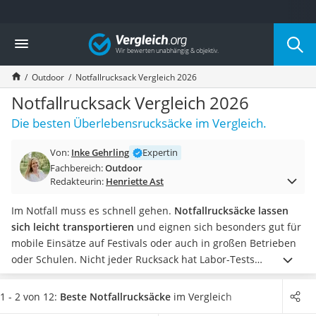
Die beliebtesten Vergleiche nach Kategorie
Vergleich
Freizeit & Sport
Gartentrampolin
Outdoor
Notfallrucksack Vergleich 2026
Trampolin
Metalldetektor
Notfallrucksack Vergleich 2026
Eufab-Fahrradträger
Die besten Überlebensrucksäcke im Vergleich.
Trampolin 366 cm
Fahrradschloss
Von:
Inke Gehrling
Expertin
Aluminium-Koffer
Fachbereich:
Outdoor
Futterboot
Redakteurin:
Henriette Ast
Air Bike
E-Bike-Dreirad
Im Notfall muss es schnell gehen.
Notfallrucksäcke lassen
Trekkingschuhe Herren
sich leicht transportieren
und eignen sich besonders gut für
Reisetasche mit Rollen
mobile Einsätze auf Festivals oder auch in großen Betrieben
Klimmzugstation
oder Schulen.
Nicht jeder Rucksack hat Labor-Tests
Koffer
durchlaufen, die ihm die
Erfüllung der DIN-Norm zum
Nachtsichtgerät
Füllgewicht bescheinigen
. Preislich liegen die Modelle weit
1 - 2 von 12:
Beste Notfallrucksäcke
im Vergleich
Faltschloss
auseinander: Sie haben bspw. die Wahl zwischen