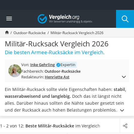
Die beliebtesten Vergleiche nach Kategorie
Vergleich
Freizeit & Sport
Gartentrampolin
Outdoor-Rucksäcke
Militär-Rucksack Vergleich 2026
Trampolin
Metalldetektor
Militär-Rucksack Vergleich 2026
Eufab-Fahrradträger
Die besten Armee-Rucksäcke im Vergleich.
Trampolin 366 cm
Fahrradschloss
Von:
Inke Gehrling
Expertin
Aluminium-Koffer
Fachbereich:
Outdoor-Rucksäcke
Futterboot
Redakteurin:
Henriette Ast
Air Bike
E-Bike-Dreirad
Ein Militär-Rucksack sollte viele Eigenschaften haben:
stabil,
Trekkingschuhe Herren
wasserabweisend und langlebig.
Doch das ist längst nicht
Reisetasche mit Rollen
alles. Darüber hinaus sollten die Nähte sauber gesetzt sein
Klimmzugstation
und der Rucksack auch hohen Belastungen problemlos
Koffer
standhalten.
Wählen Sie jetzt ein Modell aus unserer Test-
Nachtsichtgerät
bzw. Vergleichstabelle, das zudem
über diverse
1 - 2 von 12:
Beste Militär-Rucksäcke
im Vergleich
Faltschloss
Polsterungen an Rückenteil und Schultergurten verfügt.
Für