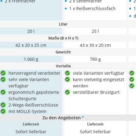
•
•
•
2 x Frontfächer
2 x Seitenfächer
2
•
•
1 x Reißverschlussfach
1
•
d
Liter
20 l
25 l
Maße (B x H x T)
42 x 20 x 25 cm
43 x 30 x 20 cm
Gewicht
1.060 g
780 g
Vorteile
hervorragend verarbeitet
viele Varianten verfügbar
sehr viele Varianten
kann vielseitig eingesetzt
verfügbar
werden
ergonomisch gepolsterte
verstellbarer Brustgurt
Schultergurte
2-Wege-Reißverschlüsse
mit MOLLE-System
Zu den Angeboten
*
Lieferzeit
Lieferzeit
Sofort lieferbar
Sofort lieferbar