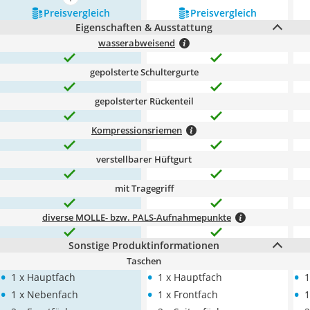
mehr anzeigen
Preis­vergleich
Preis­vergleich
Eigenschaften & Ausstattung
wasserabweisend
gepolsterte Schultergurte
gepolsterter Rückenteil
Kompressionsriemen
verstellbarer Hüftgurt
mit Tragegriff
diverse MOLLE- bzw. PALS-Aufnahmepunkte
Sonstige Produktinformationen
Taschen
•
•
•
1 x Hauptfach
1 x Hauptfach
1
•
•
•
1 x Nebenfach
1 x Frontfach
1