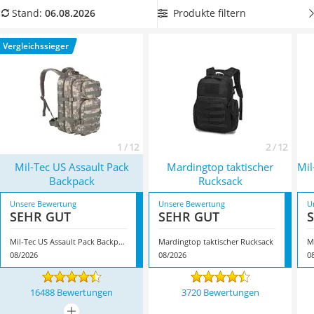
Handgepäck-Koffer
empfehlenswert halten wir außerdem die Ausstattung mit
Produkte filtern
Stand:
06.08.2026
Vibrationsplatte
MOLLE-Aufnahmepunkten. So können Sie Ihren Rucksack mit
Wanderschuhe Herren
zusätzlichen Taschen und Gegenständen bestücken.
Vergleichssieger
Sicherheitsweste Reiten
Überzeugt hat uns hier im August 2026 besonders das
Service
Modell
Mil-Tec US Assault Pack Backpack
*
mit seinen
Eigenschaften.
1 / 12
2 / 12
Mil-Tec US Assault Pack
Mardingtop taktischer
Mil
Backpack
Rucksack
Unsere Bewertung
Unsere Bewertung
U
SEHR GUT
SEHR GUT
Mil-Tec US Assault Pack Backpack
Mardingtop taktischer Rucksack
08/2026
08/2026
0
16488 Bewertungen
3720 Bewertungen