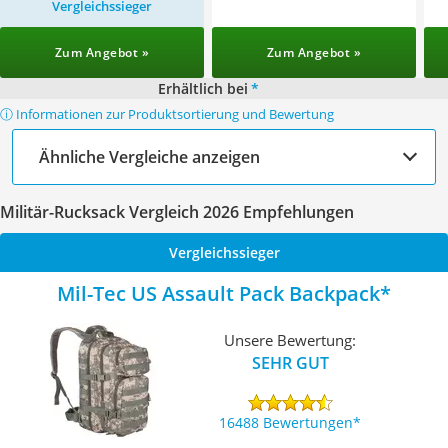
Vergleichssieger
Zum Angebot »
Zum Angebot »
Erhältlich bei
*
ⓘ Informationen zur Produktsortierung und Bewertung
Ähnliche Vergleiche anzeigen
Militär-Rucksack Vergleich 2026 Empfehlungen
Vergleichssieger
Mil-Tec US Assault Pack Backpack
Unsere Bewertung:
SEHR GUT
16488 Bewertungen