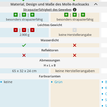
Material, Design und Maße des Molle-Rucksacks
Strapazierfähigkeit des Gewebes
besonders strapazierfähig
besonders strapazierfähig
Leichtes Gewicht
2.900 g
keine Herstellerangabe
Wasserdicht
Reflektoren
Abmessungen
H x L x B
65 x 32 x 24 cm
keine Herstellerangaben
Farbvarianten
•
•
•
keine
Grün
•
K
•
O
•
S
•
S