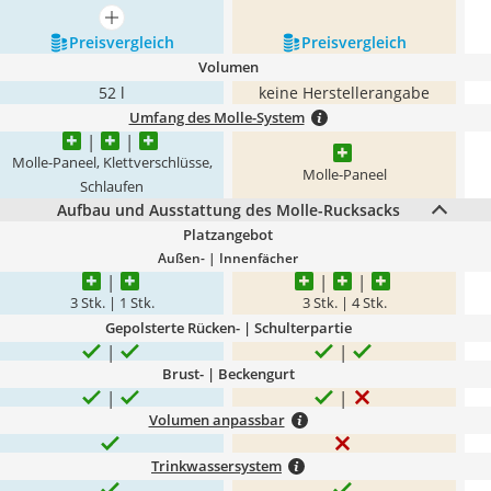
mehr anzeigen
Preis­vergleich
Preis­vergleich
Volumen
52 l
keine Herstellerangabe
Umfang des Molle-System
Molle-Paneel, Klettverschlüsse,
Molle-Paneel
Schlaufen
Aufbau und Ausstattung des Molle-Rucksacks
Platzangebot
Außen- | Innenfächer
3 Stk. | 1 Stk.
3 Stk. | 4 Stk.
Gepolsterte Rücken- | Schulterpartie
Brust- | Beckengurt
Volumen anpassbar
Trinkwassersystem