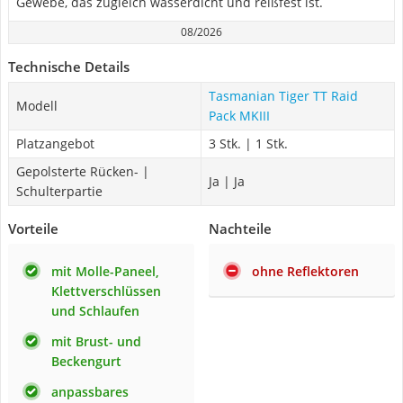
Gewebe, das zugleich wasserdicht und reißfest ist.
08/2026
Technische Details
Tasmanian Tiger TT Raid
Modell
Pack MKIII
Platzangebot
3 Stk. | 1 Stk.
Gepolsterte Rücken- |
Ja | Ja
Schulterpartie
Vorteile
Nachteile
mit Molle-Paneel,
ohne Reflektoren
Klettverschlüssen
und Schlaufen
mit Brust- und
Beckengurt
anpassbares