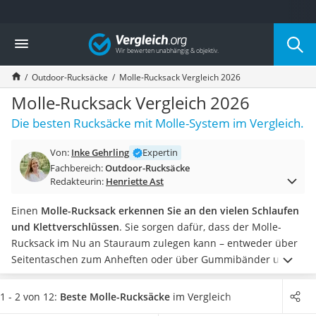
Die beliebtesten Vergleiche nach Kategorie
Vergleich
Freizeit & Sport
Gartentrampolin
Outdoor-Rucksäcke
Molle-Rucksack Vergleich 2026
Trampolin
Metalldetektor
Molle-Rucksack Vergleich 2026
Eufab-Fahrradträger
Die besten Rucksäcke mit Molle-System im Vergleich.
Trampolin 366 cm
Fahrradschloss
Von:
Inke Gehrling
Expertin
Aluminium-Koffer
Fachbereich:
Outdoor-Rucksäcke
Futterboot
Redakteurin:
Henriette Ast
Air Bike
E-Bike-Dreirad
Einen
Molle-Rucksack erkennen Sie an den vielen Schlaufen
Trekkingschuhe Herren
und Klettverschlüssen
. Sie sorgen dafür, dass der Molle-
Reisetasche mit Rollen
Rucksack im Nu an Stauraum zulegen kann – entweder über
Klimmzugstation
Seitentaschen zum Anheften oder über Gummibänder und
Koffer
Clips.
Faltbare Trekkingstöcke
können Sie beispielsweise
Nachtsichtgerät
schnell und komfortabel außen anbringen.
Wählen Sie jetzt
1 - 2 von 12:
Beste Molle-Rucksäcke
im Vergleich
Faltschloss
einen Molle-Rucksack aus unserer Vergleichstabelle,
der ein