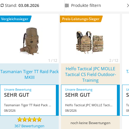
Handgepäck-Koffer
anpassbares Volumen hat
. So können Sie per Reißverschluss
Produkte filtern
Stand:
03.08.2026
Vibrationsplatte
mehr Platz schaffen oder den Rucksack ein Stück verkleinern,
Wanderschuhe Herren
heißt es in diversen Tests im Internet. Überzeugt hat uns hier
Vergleichssieger
Preis-Leistungs-Sieger
Sicherheitsweste Reiten
im August 2026 besonders das Modell
Tasmanian Tiger TT
Service
Raid Pack MKIII
*
mit seinen Eigenschaften.
1 / 12
2 / 12
Helfo Tactical JPC MOLLE
Tasmanian Tiger TT Raid Pack
T
Tactical CS Field Outdoor-
MKIII
Training
Unsere Bewertung
Unsere Bewertung
U
SEHR GUT
SEHR GUT
Tasmanian Tiger TT Raid Pack MKIII
Helfo Tactical JPC MOLLE Tactical CS Field Outdoor-Training
08/2026
08/2026
0
noch keine Bewertungen
367 Bewertungen