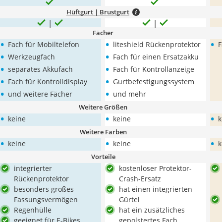
Hüftgurt | Brustgurt
Fächer
•
•
•
Fach für Mobiltelefon
liteshield Rückenprotektor
F
•
•
Werkzeugfach
Fach für einen Ersatzakku
•
•
separates Akkufach
Fach für Kontrollanzeige
•
•
Fach für Kontrolldisplay
Gurtbefestigungssystem
•
•
und weitere Fächer
und mehr
Weitere Größen
•
•
•
keine
keine
k
Weitere Farben
•
•
•
keine
keine
k
Vorteile
integrierter
kostenloser Protektor-
Rückenprotektor
Crash-Ersatz
besonders großes
hat einen integrierten
Fassungsvermögen
Gürtel
Regenhülle
hat ein zusätzliches
geeignet für E-Bikes
gepolstertes Fach