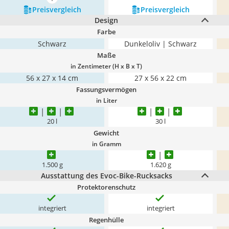
mehr anzeigen
Preis­vergleich
Preis­vergleich
Design
Farbe
Schwarz
Dunkeloliv | Schwarz
Maße
in Zentimeter (H x B x T)
56 x 27 x 14 cm
27 x 56 x 22 cm
Fassungsvermögen
in Liter
20 l
30 l
Gewicht
in Gramm
1.500 g
1.620 g
Ausstattung des Evoc-Bike-Rucksacks
Protektorenschutz
integriert
integriert
Regenhülle