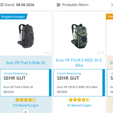
Handgepäck-Koffer
aus unserer Vergleichstabelle
einen Evoc-Bike-Rucksack mit
Produkte filtern
Stand:
08.08.2026
Vibrationsplatte
großem Fassungsvermögen
, um auf Ihrer nächsten
Wanderschuhe Herren
Fahrradtour auf nichts Wichtiges verzichten zu müssen.
Vergleichssieger
Pre
Sicherheitsweste Reiten
Überzeugt hat uns hier im August 2026 besonders das
Service
Modell
Evoc FR Trail E-Ride 20
*
mit seinen Eigenschaften.
1 / 7
2 / 7
Evoc FR TOUR E-RIDE 30 E-
Evoc FR Trail E-Ride 20
E
Bike
Unsere Bewertung
Unsere Bewertung
U
SEHR GUT
SEHR GUT
Evoc FR Trail E-Ride 20
Evoc FR TOUR E-RIDE 30 E-Bike
E
08/2026
08/2026
0
316 Bewertungen
45 Bewertungen