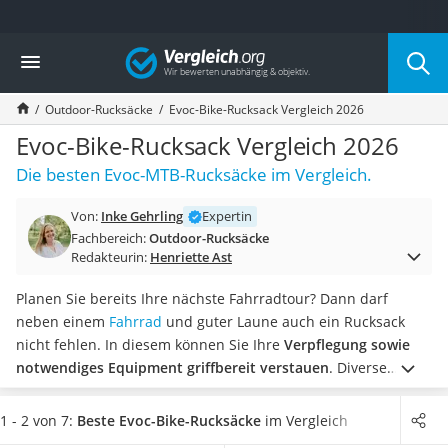
Die beliebtesten Vergleiche nach Kategorie
Vergleich
Freizeit & Sport
Gartentrampolin
Outdoor-Rucksäcke
Evoc-Bike-Rucksack Vergleich 2026
Trampolin
Metalldetektor
Evoc-Bike-Rucksack Vergleich 2026
Eufab-Fahrradträger
Die besten Evoc-MTB-Rucksäcke im Vergleich.
Trampolin 366 cm
Fahrradschloss
Von:
Inke Gehrling
Expertin
Aluminium-Koffer
Fachbereich:
Outdoor-Rucksäcke
Futterboot
Redakteurin:
Henriette Ast
Air Bike
E-Bike-Dreirad
Planen Sie bereits Ihre nächste Fahrradtour? Dann darf
Trekkingschuhe Herren
neben einem
Fahrrad
und guter Laune auch ein Rucksack
Reisetasche mit Rollen
nicht fehlen. In diesem können Sie Ihre
Verpflegung sowie
Klimmzugstation
notwendiges Equipment griffbereit verstauen
. Diverse
Koffer
Online-Tests empfehlen ein Modell mit vielen Fächern, um
Nachtsichtgerät
Ihr Gepäck bestmöglich organisieren zu können. Zahlreiche
1 - 2 von 7:
Beste Evoc-Bike-Rucksäcke
im Vergleich
Faltschloss
Evoc-Bike-Rucksäcke können damit dienen.
Wählen Sie jetzt