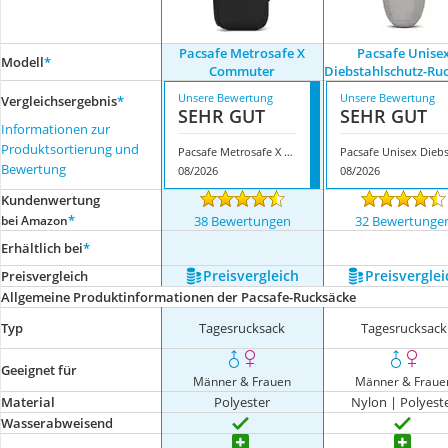
Pacsafe Metrosafe X
Pacsafe Unise
Modell
*
Commuter
Diebstahlschutz-Ru
Unsere Bewertung
Unsere Bewertung
Vergleichsergebnis
*
SEHR GUT
SEHR GUT
Informationen zur
Produktsortierung und
Pacsafe Metrosafe X Commuter
Bewertung
08/2026
08/2026
Kundenwertung
*
bei Amazon
38 Bewertungen
32 Bewertunge
Erhältlich bei
*
Preis­vergleich
Preis­verglei
Preis­vergleich
Allgemeine Produktinformationen der Pacsafe-Rucksäcke
Typ
Tagesrucksack
Tagesrucksack
Geeignet für
Männer & Frauen
Männer & Fraue
Material
Polyester
Nylon | Polyest
Wasserabweisend