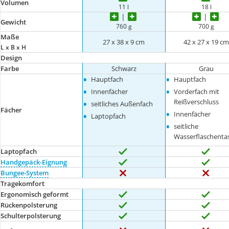
Volumen
11 l
18 l
Gewicht
760 g
700 g
Maße
27 x 38 x 9 cm
42 x 27 x 19 c
L x B x H
Design
Farbe
Schwarz
Grau
•
•
Hauptfach
Hauptfach
•
•
Innenfächer
Vorderfach mit
•
Reißverschluss
seitliches Außenfach
Fächer
•
•
Innenfächer
Laptopfach
•
seitliche
Wasserflaschenta
Laptopfach
Handgepäck-Eignung
Bungee-System
Tragekomfort
Ergonomisch geformt
Rückenpolsterung
Schulterpolsterung