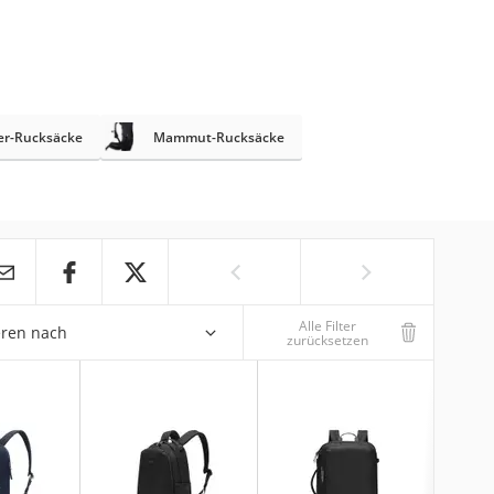
er-Rucksäcke
Mammut-Rucksäcke
Alle Filter
eren nach
zurücksetzen