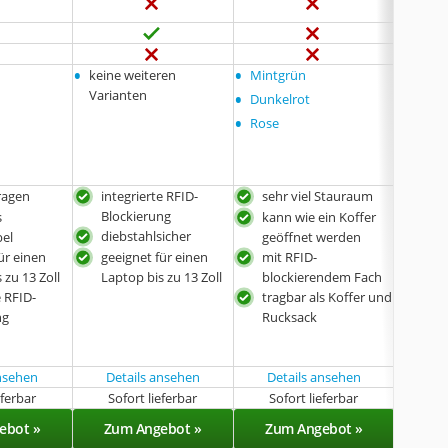
•
•
•
keine weiteren
Mintgrün
Dark 
•
•
Varianten
Dunkelrot
Utility
•
Rose
tragen
integrierte RFID-
sehr viel Stauraum
aus
Blockierung
Mate
s
kann wie ein Koffer
diebstahlsicher
Sich
el
geöffnet werden
g fü
ür einen
geeignet für einen
mit RFID-
 zu 13 Zoll
Laptop bis zu 13 Zoll
blockierendem Fach
e RFID-
tragbar als Koffer und
ng
Rucksack
ansehen
Details ansehen
Details ansehen
Det
eferbar
Sofort lieferbar
Sofort lieferbar
Lieferba
ebot »
Zum Angebot »
Zum Angebot »
Zu