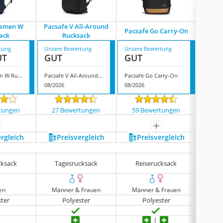
Damen W
Pacsafe V All-Around
Pacsafe Go Carry-On
Pacsa
ack
Rucksack
tung
Unsere Bewertung
Unsere Bewertung
Unsere
UT
GUT
GUT
GUT
Pacsafe Damen W Rucksack
Pacsafe V All-Around Rucksack
Pacsafe Go Carry-On
Pacsaf
08/2026
08/2026
08/202
tungen
27 Bewertungen
59 Bewertungen
82 
ehr anzeigen
mehr anzeigen
ergleich
Preis­vergleich
Preis­vergleich
P
cksack
Tagesrucksack
Reiserucksack
Ta
en
Männer & Frauen
Männer & Frauen
Män
ster
Polyester
Polyester