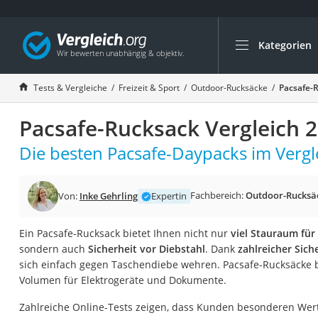
Kategorien
Die beliebtesten V
Freizeit & Sport
Tests & Vergleiche
Freizeit & Sport
Outdoor-Rucksäcke
Pacsafe-
Gartentrampolin
Pacsafe-Rucksack Vergleich 
Trampolin
Metalldetektor
Die besten Pacsafe-Daypacks im Vergl
Eufab-Fahrradträg
Trampolin 366 cm
Fachbereich:
Outdoor-Rucksä
Von:
Inke Gehrling
Expertin
Fahrradschloss
Ein Pacsafe-Rucksack bietet Ihnen nicht nur
viel Stauraum für
Aluminium-Koffer
sondern auch
Sicherheit vor Diebstahl
. Dank
zahlreicher Sic
Futterboot
sich einfach gegen Taschendiebe wehren. Pacsafe-Rucksäcke
Volumen für Elektrogeräte und Dokumente.
Air Bike
E-Bike-Dreirad
Zahlreiche Online-Tests zeigen, dass Kunden besonderen Wer