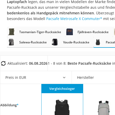
Laptopfach
legen, das man in vielen Modellen der Marke finde
Trekkingschuhe H
Pacsafe-Rucksack aus unserer Vergleichstabelle aus und finde
Reisetasche mit Ro
bedenkenlos als Handgepäck mitnehmen können
. Überzeugt
besonders das Modell
Pacsafe Metrosafe X Commuter
*
mit se
Klimmzugstation
Koffer
Tasmanian-Tiger-Rucksäcke
Fjällräven-Rucksäcke
Nachtsichtgerät
Salewa-Rucksäcke
Vaude-Rucksäcke
Pacsa
Faltschloss
Handgepäck-Koffe
Vibrationsplatte
Aktualisiert:
06.08.2026
1 - 8 von 8:
Beste Pacsafe-Rucksäcke
im
Wanderschuhe He
Preis in EUR
Hersteller
Sicherheitsweste R
Service
Vergleichssieger
Abbildung
*