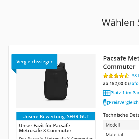
Wählen S
Pacsafe Met
Vergleichssieger
Commuter
38
ab 152,00 €
(
Sof
Platz 1 im Pa
Preisvergleic
Technische Deta
Unsere Bewertung:
SEHR GUT
Modell
Unser Fazit für Pacsafe
Metrosafe X Commuter:
Material
Der Pacsafe Metrosafe X Commuter