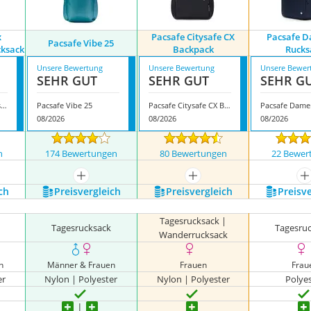
x
Pacsafe Citysafe CX
Pacsafe 
Pacsafe Vibe 25
cksack
Backpack
Rucks
Unsere Bewertung
Unsere Bewertung
Unsere Bewer
SEHR GUT
SEHR GUT
SEHR G
Pacsafe Unisex Diebstahlschutz-Rucksack
Pacsafe Vibe 25
Pacsafe Citysafe CX Backpack
08/2026
08/2026
08/2026
n
174 Bewertungen
80 Bewertungen
22 Bewer
mehr anzeigen
mehr anzeigen
m
ch
Preis­vergleich
Preis­vergleich
Preis­v
Tagesrucksack |
Tagesrucksack
Tagesru
Wanderrucksack
n
Männer & Frauen
Frauen
Frau
er
Nylon | Polyester
Nylon | Polyester
Polye