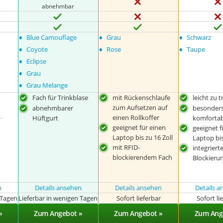
abnehmbar
•
•
•
Blue Camouflage
Grau
Schwarz
•
•
•
Coyote
Rose
Taupe
•
Eclipse
•
Grau
•
Grau Melange
Fach für Trinkblase
mit Rückenschlaufe
leicht zu 
zum Aufsetzen auf
abnehmbarer
besonder
-
einen Rollkoffer
Hüftgurt
komfortab
geeignet für einen
geeignet f
Laptop bis zu 16 Zoll
Laptop bis
mit RFID-
integriert
blockierendem Fach
Blockieru
n
Details ansehen
Details ansehen
Details 
 Tagen
Lieferbar in wenigen Tagen
Sofort lieferbar
Sofort li
»
Zum Angebot »
Zum Angebot »
Zum Ang