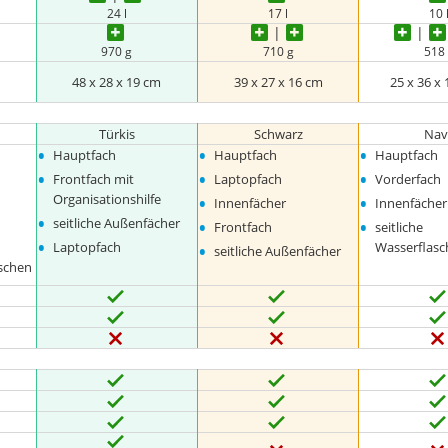
24 l
17 l
10 
970 g
710 g
518
m
48 x 28 x 19 cm
39 x 27 x 16 cm
25 x 36 x
Türkis
Schwarz
Nav
•
•
•
Hauptfach
Hauptfach
Hauptfach
•
•
•
Frontfach mit
Laptopfach
Vorderfach
•
•
Organisationshilfe
Innenfächer
Innenfächer
•
•
•
seitliche Außenfächer
Frontfach
seitliche
•
•
Laptopfach
Wasserflasc
seitliche Außenfächer
schen