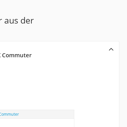
r aus der
 X Commuter
 Commuter