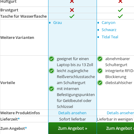
Hüftgurt
Brustgurt
Tasche für Wasserflasche
•
•
Grau
Canyon
•
Schwarz
•
Tidal Teal
Weitere Varianten
geeignet für einen
abnehmbarer
Laptop bis zu 13 Zoll
Schultergurt
leicht zugängliche
integrierte RFID
Reißverschlusstasche
Blockierung
Vorteile
am Schultergurt
diebstahlsicher
mit internen
Befestigungspunkten
für Geldbeutel oder
Schlüssel
Weitere Produktinfos
Details ansehen
Details ansehe
Lieferzeit
*
Sofort lieferbar
Lieferbar in wenigen
Zum Angebot »
Zum Angebot 
Zum Angebot
*