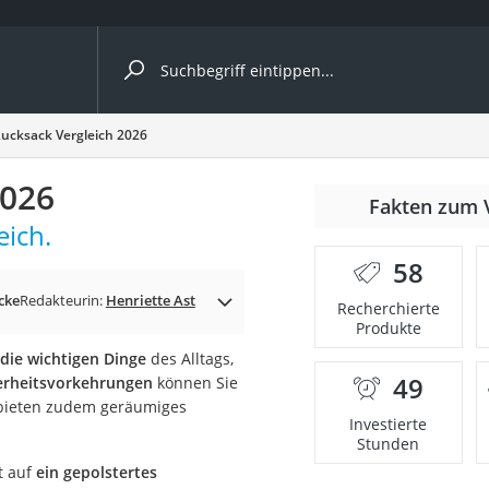
ergleiche nach Kategorie
Rucksack Vergleich 2026
2026
Fakten zum 
eich.
er
58
cke
Redakteurin:
Henriette Ast
Recherchierte
Produkte
 die wichtigen Dinge
des Alltags,
49
herheitsvorkehrungen
können Sie
 bieten zudem geräumiges
Investierte
Stunden
t auf
ein gepolstertes