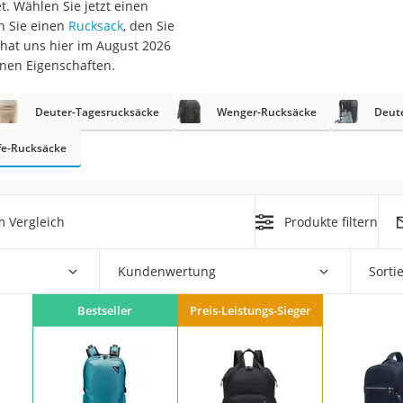
t. Wählen Sie jetzt einen
erren
n Sie einen
Rucksack
, den Sie
llen
 hat uns hier im August 2026
inen Eigenschaften.
Deuter-Tagesrucksäcke
Wenger-Rucksäcke
Deut
fe-Rucksäcke
r
 Vergleich
Produkte filtern
rren
eiten
Kundenwertung
Sorti
Bestseller
Preis-Leistungs-Sieger