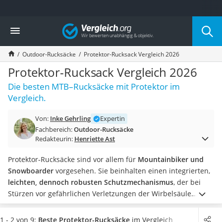
Die beliebtesten Vergleiche nach Kategorie
Vergleich
Freizeit & Sport
Gartentrampolin
Outdoor-Rucksäcke
Protektor-Rucksack Vergleich 2026
Trampolin
Metalldetektor
Protektor-Rucksack Vergleich 2026
Eufab-Fahrradträger
Die besten MTB–Rucksäcke mit Protektor im
Trampolin 366 cm
Vergleich.
Fahrradschloss
Aluminium-Koffer
Von:
Inke Gehrling
Expertin
Futterboot
Fachbereich:
Outdoor-Rucksäcke
Air Bike
Redakteurin:
Henriette Ast
E-Bike-Dreirad
Trekkingschuhe Herren
Protektor-Rucksäcke sind vor allem für
Mountainbiker und
Reisetasche mit Rollen
Snowboarder
vorgesehen. Sie beinhalten einen integrierten,
Klimmzugstation
leichten, dennoch robusten Schutzmechanismus
, der bei
Koffer
Stürzen vor gefährlichen Verletzungen der Wirbelsäule
Nachtsichtgerät
schützt. Neben seiner primären Schutzfunktion verfügt ein
Faltschloss
derartiger
Rucksack
über eine ergonomische Passform und
1 - 2 von 9:
Beste Protektor-Rucksäcke
im Vergleich