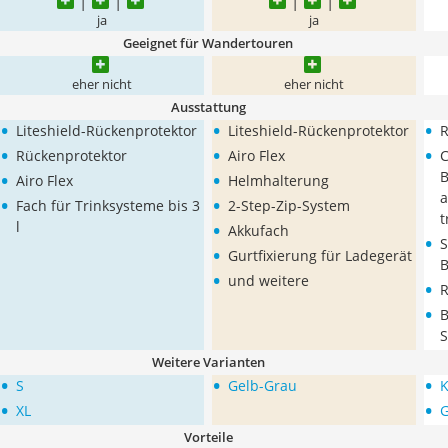
ja
ja
Geeignet für Wandertouren
eher nicht
eher nicht
Ausstattung
•
•
•
Liteshield-Rückenprotektor
Liteshield-Rückenprotektor
R
•
•
•
Rückenprotektor
Airo Flex
C
•
•
B
Airo Flex
Helmhalterung
•
•
a
Fach für Trinksysteme bis 3
2-Step-Zip-System
t
•
l
Akkufach
•
S
•
Gurtfixierung für Ladegerät
B
•
und weitere
•
R
•
B
S
Weitere Varianten
•
•
•
S
Gelb-Grau
K
•
•
XL
G
Vorteile