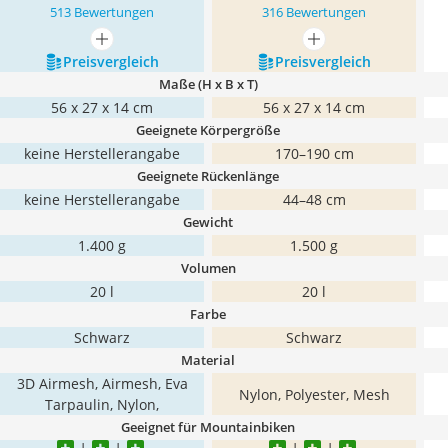
513 Bewertungen
316 Bewertungen
mehr anzeigen
mehr anzeigen
Preis­vergleich
Preis­vergleich
Maße (H x B x T)
56 x 27 x 14 cm
56 x 27 x 14 cm
Geeignete Körpergröße
keine Herstellerangabe
170–190 cm
Geeignete Rückenlänge
keine Herstellerangabe
44–48 cm
Gewicht
1.400 g
1.500 g
Volumen
20 l
20 l
Farbe
Schwarz
Schwarz
Material
3D Airmesh, Airmesh, Eva
Nylon, Polyester, Mesh
Tarpaulin, Nylon,
Geeignet für Mountainbiken