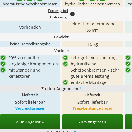
hydraulische Scheibenbremsen
hydraulische Scheibenbremsen
me
Federgabel
Federweg
keine Herstellerangabe
vorhanden
55 mm
Gewicht
16 kg
keine Herstellerangabe
Vorteile
90% vormontiert
sehr gute Verarbeitung
langlebige Komponenten
hydraulische
mit Ständer und
Scheibenbremsen - sehr
Reflektoren
gute Bremsleistung
einfache Montage
Zu den Angeboten
*
Lieferzeit
Lieferzeit
Sofort lieferbar
Sofort lieferbar
Vergleichssieger
Preis-Leistungs-Sieger
Zum Angebot »
Zum Angebot »