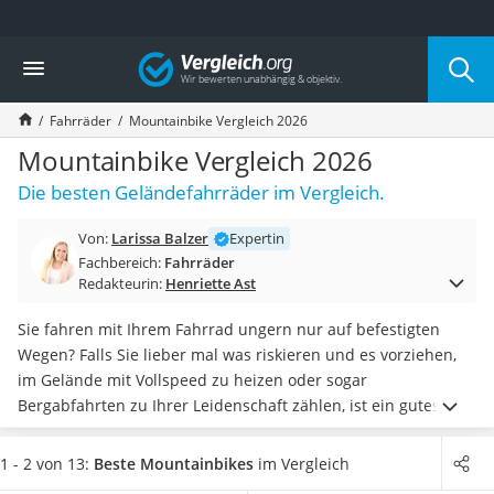
Die beliebtesten Vergleiche nach Kategorie
Vergleich
Freizeit & Sport
Gartentrampolin
Fahrräder
Mountainbike Vergleich 2026
Trampolin
Metalldetektor
Mountainbike Vergleich 2026
Eufab-Fahrradträger
Die besten Geländefahrräder im Vergleich.
Trampolin 366 cm
Fahrradschloss
Von:
Larissa Balzer
Expertin
Aluminium-Koffer
Fachbereich:
Fahrräder
Futterboot
Redakteurin:
Henriette Ast
Air Bike
E-Bike-Dreirad
Sie fahren mit Ihrem Fahrrad ungern nur auf befestigten
Trekkingschuhe Herren
Wegen? Falls Sie lieber mal was riskieren und es vorziehen,
Reisetasche mit Rollen
im Gelände mit Vollspeed zu heizen oder sogar
Klimmzugstation
Bergabfahrten zu Ihrer Leidenschaft zählen, ist ein gutes
Koffer
Mountainbike praktisch alternativlos.
Je nach bevorzugtem
Nachtsichtgerät
Einsatzgebiet gibt es jedoch große Unterschiede,
über die
1 - 2 von 13:
Beste Mountainbikes
im Vergleich
Faltschloss
Sie sich vor dem Kauf informieren sollten.
Besonders für den