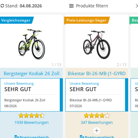
Handgepäck-Koffer
Freeride- und Downhill-Bereich sollten Sie auf Räder setzen,
Produkte filtern
Stand:
04.08.2026
Vibrationsplatte
die mit Vollfederung ausgestattet sind.
Prinzipiell halten wir
Wanderschuhe Herren
außerdem einen breiten Lenker für empfehlenswert.
Sie
Vergleichssieger
Preis-Leistungs-Sieger
Bes
Sicherheitsweste Reiten
fragen sich, ob hydraulische oder mechanische
Service
Scheibenbremsen die bessere Wahl sind? Finden Sie die
Antwort jetzt in unserer Test- bzw. Vergleichstabelle.
Überzeugt hat uns hier im August 2026 besonders das
Modell
Bergsteiger Kodiak 26 Zoll
*
mit seinen Eigenschaften.
1 / 13
2 / 13
Bergsteiger Kodiak 26 Zoll
Bikestar BI-26-MB-J1-GYRD
Unsere Bewertung
Unsere Bewertung
U
SEHR GUT
SEHR GUT
Bergsteiger Kodiak 26 Zoll
Bikestar BI-26-MB-J1-GYRD
B
08/2026
07/2026
0
1939 Bewertungen
347 Bewertungen
mehr anzeigen
Preis­vergleich
Preis­vergleich