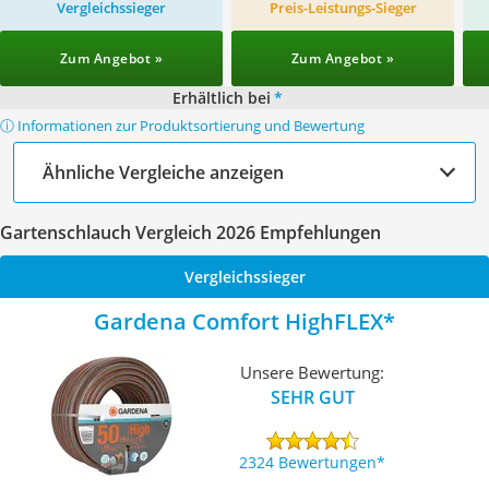
Vergleichssieger
Preis-Leistungs-Sieger
Zum Angebot »
Zum Angebot »
Erhältlich bei
*
ⓘ Informationen zur Produktsortierung und Bewertung
Ähnliche Vergleiche anzeigen
Gartenschlauch Vergleich 2026 Empfehlungen
Vergleichssieger
Gardena Comfort HighFLEX
Unsere Bewertung:
SEHR GUT
2324 Bewertungen