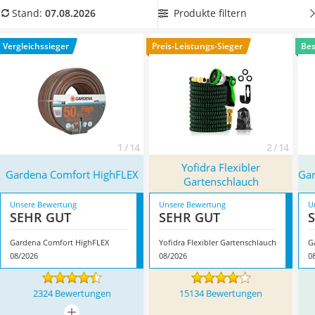
Löschdecke
flexiblen Gartenschlauch
benötigen, finden Sie die
Produkte filtern
Stand:
07.08.2026
Multimeter
entsprechende Angabe ebenfalls mit Mittelteil der
Winterharte Palmen
nachfolgenden Produkttabelle. Hochwertige Schläuche sind
Vergleichssieger
Preis-Leistungs-Sieger
Bes
Gasdurchlauferhitzer
überdies knick- und verdrehsicher, weniger bruchanfällig
Service
und somit länger haltbar. Überzeugt hat uns hier im August
2026 besonders das Modell
Gardena Comfort HighFLEX
*
mit
seinen Eigenschaften.
1 / 14
2 / 14
Yofidra Flexibler
Gardena Comfort HighFLEX
Ga
Gartenschlauch
Unsere Bewertung
Unsere Bewertung
U
SEHR GUT
SEHR GUT
Gardena Comfort HighFLEX
Yofidra Flexibler Gartenschlauch
G
08/2026
08/2026
0
2324 Bewertungen
15134 Bewertungen