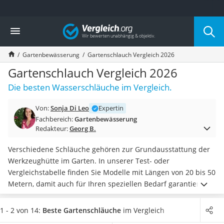
Die beliebtesten Vergleiche nach Kategorie
Vergleich
Baumarkt
Tresor feuerfest
Gartenbewässerung
Gartenschlauch Vergleich 2026
Makita-Akku-Rasenmäher
Kappsäge
Gartenschlauch Vergleich 2026
Smartes Türschloss
Die besten Wasserschläuche im Vergleich.
Akku-Rasentrimmer
Feuchtigkeitsmessgerät
Von:
Sonja Di Leo
Expertin
Split-Klimaanlage 2 Innengeräte
Fachbereich:
Gartenbewässerung
Pelletofen
Redakteur:
Georg B.
Bohrmaschine
Tiefbrunnenpumpe
Verschiedene Schläuche gehören zur Grundausstattung der
Fliesenschneider
Werkzeughütte im Garten. In unserer Test- oder
Hochdruckreiniger
Vergleichstabelle finden Sie Modelle mit Längen von 20 bis 50
Doppelschleifer
Metern, damit auch für Ihren speziellen Bedarf garantiert
Überwachungskamera
etwas dabei ist. Wir haben zudem
den Meterpreis
Benzinrasenmäher mit Elektrostart
ausgerechnet
, welchen Hersteller kürzerer Schläuche gerne
1 - 2 von 14:
Beste Gartenschläuche
im Vergleich
Akku-Laubsauger
mal vergessen zu erwähnen.
Falls Sie einen
besonders