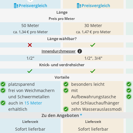
mehr anzeigen
Preis­vergleich
Preis­vergleich
Länge
Preis pro Meter
50 Meter
30 Meter
ca. 1,34 € pro Meter
ca. 1,47 € pro Meter
Länge wählbar?
Innendurchmesser
1/2"
1/2", 3/4"
Knick- und verdrehsicher
Vorteile
platzsparend
besonders leicht
frei von Weichmachern
mit
und Schwermetallen
Aufbewahrungstasche
auch in
15 Meter
und Schlauchaufhänger
erhältlich
zehn Wasserauslassmodi
Zu den Angeboten
*
Lieferzeit
Lieferzeit
Sofort lieferbar
Sofort lieferbar