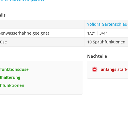
ils
Yofidra Gartenschlau
ßenwasserhähne geeignet
1/2" | 3/4"
düse
10 Sprühfunktionen
Nachteile
tifunktionsdüse
anfangs stark
dhalterung
ühfunktionen