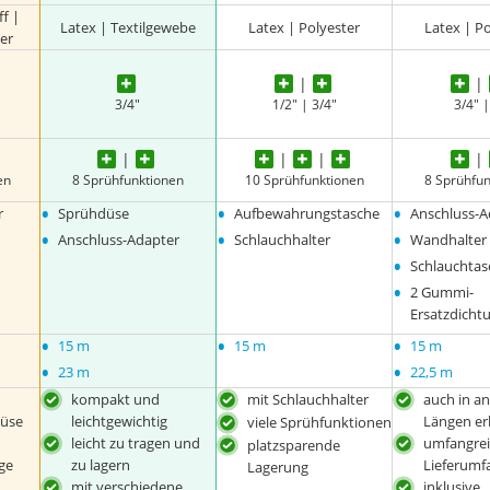
f |
Latex | Textilgewebe
Latex | Polyester
Latex | P
er
3/4"
1/2" | 3/4"
3/4" |
en
8 Sprühfunktionen
10 Sprühfunktionen
8 Sprühfu
•
•
•
r
Sprühdüse
Aufbewahrungstasche
Anschluss-A
•
•
•
Anschluss-Adapter
Schlauchhalter
Wandhalter
•
Schlauchtas
•
2 Gummi-
Ersatzdicht
•
•
•
15 m
15 m
15 m
•
•
23 m
22,5 m
kompakt und
mit Schlauchhalter
auch in a
düse
leichtgewichtig
Längen erh
viele Sprühfunktionen
leicht zu tragen und
umfangrei
platzsparende
ge
zu lagern
Lieferumf
Lagerung
mit verschiedene
inklusive