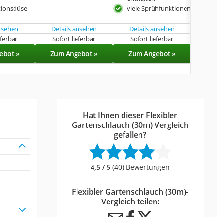
tionsdüse
viele Sprühfunktionen
rob
tem
ansehen
Details ansehen
Details ansehen
eferbar
Sofort lieferbar
Sofort lieferbar
Sof
ebot »
Zum Angebot »
Zum Angebot »
Zu
Hat Ihnen dieser Flexibler
Gartenschlauch (30m) Vergleich
gefallen?
4,5 / 5
(40) Bewertungen
Flexibler Gartenschlauch (30m)-
Vergleich teilen: