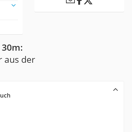
e 30m:
r aus der
auch