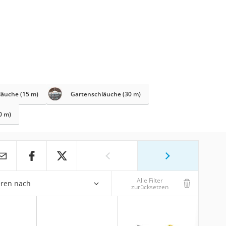
läuche (15 m)
Gartenschläuche (30 m)
0 m)
Alle Filter
eren nach
zurücksetzen