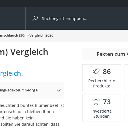
ergleiche nach Kategorie
tenschlauch (30m) Vergleich 2026
m) Vergleich
nmäher
Fakten zum 
s
86
rgleich.
er
Recherchierte
Produkte
gerät
ung
Redakteur:
Georg B.
2 Innengeräte
73
 leuchtend buntes Blumenbeet ist
Investierte
artenschlauch bleiben Ihnen
Stunden
nd Sie haben kein
e
ollten Sie darauf achten, dass