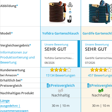
Abbildung
*
Modell
*
Yofidra Gartenschlauch
Gardife Gartensch
Unsere Bewertung
Unsere Bewertung
Vergleichsergebnis
*
SEHR GUT
SEHR GUT
Informationen zur
Produktsortierung und
Yofidra Gartenschlauch
Bewertung
08/2026
07/2026
Kundenwertung
*
bei Amazon
15134 Bewertungen
457 Bewertung
Erhältlich bei
*
Preis­vergleich
Preis­verglei
Preis­vergleich
Nachhaltiges Produkt
Nachhaltig
Nachhaltig
Länge
30 m | 10 m
30 m | 10 m
ausgedehnt |
zusammengezogen