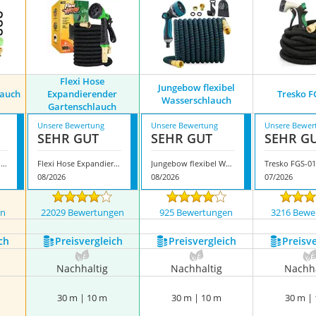
Flexi Hose
Jungebow flexibel
lauch
Expandierender
Tresko F
Wasserschlauch
Gartenschlauch
Unsere Bewertung
Unsere Bewertung
Unsere Bewer
SEHR GUT
SEHR GUT
SEHR G
Gardife Gartenschlauch
Flexi Hose Expandierender Gartenschlauch
Jungebow flexibel Wasserschlauch
Tresko FGS-0
08/2026
08/2026
07/2026
en
22029 Bewertungen
925 Bewertungen
3216 Bewe
ch
Preis­vergleich
Preis­vergleich
Preis­v
Nachhaltig
Nachhaltig
Nachha
30 m | 10 m
30 m | 10 m
30 m |