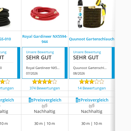
Royal Gardineer NX5594-
GS-010
Quunoot Gartenschlauch
Vankarr
944
tung
Unsere Bewertung
Unsere Bewertung
Unsere
UT
SEHR GUT
SEHR GUT
GUT
10
Royal Gardineer NX5594-944
Quunoot Gartenschlauch
07/2026
08/2026
08/202
rtungen
374 Bewertungen
14 Bewertungen
254
ergleich
Preis­vergleich
Preis­vergleich
P
ltig
Nachhaltig
Nachhaltig
N
 10 m
30 m | 10 m
30 m | 10 m
3