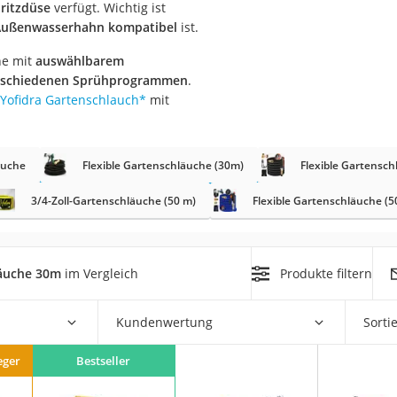
ritzdüse
verfügt. Wichtig ist
 Außenwasserhahn kompatibel
ist.
r
he mit
auswählbarem
erschiedenen Sprühprogrammen
.
mera
Yofidra Gartenschlauch
*
mit
mit Elektrostart
äuche
Flexible Gartenschläuche (30m)
Flexible Gartensch
3/4-Zoll-Gartenschläuche (50 m)
Flexible Gartenschläuche (5
en
zer
läuche 30m
im Vergleich
Produkte filtern
Kundenwertung
Sorti
eger
Bestseller