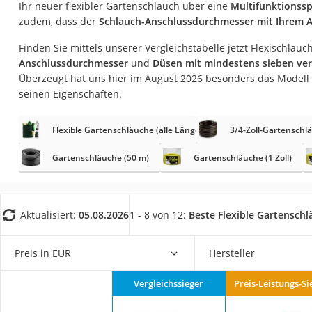
Ihr neuer flexibler Gartenschlauch über eine
Multifunktionssp
Fliesenschneider
zudem, dass der
Schlauch-Anschlussdurchmesser mit Ihrem
Hochdruckreinige
Finden Sie mittels unserer Vergleichstabelle jetzt Flexischläuc
Doppelschleifer
Anschlussdurchmesser
und
Düsen mit mindestens sieben v
Überwachungska
Überzeugt hat uns hier im August 2026 besonders das Modell
seinen Eigenschaften.
Benzinrasenmäher 
Akku-Laubsauger
Flexible Gartenschläuche (alle Längen)
3/4-Zoll-Gartenschl
Löschdecke
Gartenschläuche (50 m)
Gartenschläuche (1 Zoll)
Multimeter
Winterharte Palm
Gasdurchlauferhit
Aktualisiert:
05.08.2026
1 - 8 von 12:
Beste Flexible Gartensch
Service
Preis in EUR
Hersteller
Vergleichssieger
Preis-Leistungs-Si