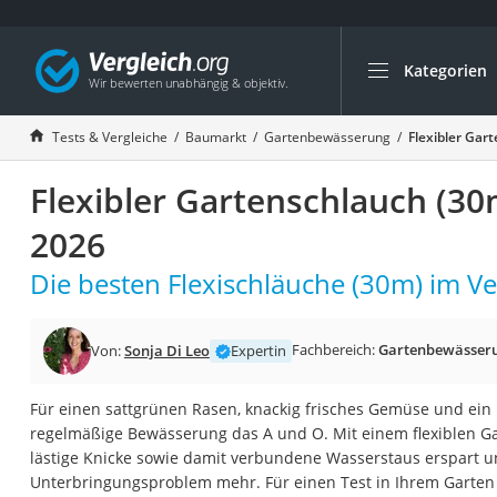
Kategorien
Die beliebtesten V
Baumarkt
Tests & Vergleiche
Baumarkt
Gartenbewässerung
Flexibler Gar
Tresor feuerfest
Flexibler Gartenschlauch (30
Makita-Akku-Rase
Kappsäge
2026
Smartes Türschlos
Die besten Flexischläuche (30m) im Ve
Akku-Rasentrimm
Feuchtigkeitsmess
Fachbereich:
Gartenbewässer
Von:
Sonja Di Leo
Expertin
Split-Klimaanlage 
Pelletofen
Für einen sattgrünen Rasen, knackig frisches Gemüse und ein
regelmäßige Bewässerung das A und O. Mit einem flexiblen G
Bohrmaschine
lästige Knicke sowie damit verbundene Wasserstaus erspart u
Tiefbrunnenpump
Unterbringungsproblem mehr. Für einen Test in Ihrem Garten s