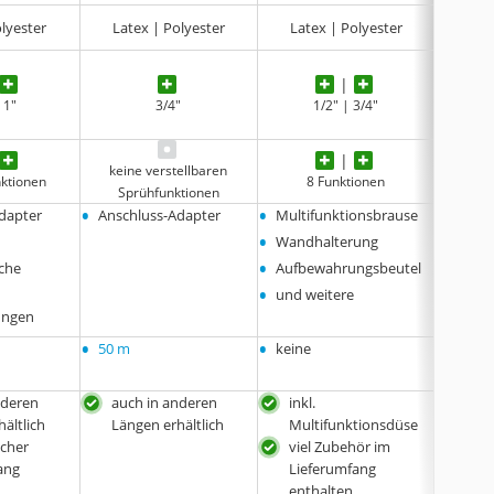
olyester
Latex | Polyester
Latex | Polyester
Latex |
 1"
3/4"
1/2" | 3/4"
keine verstellbaren
nktionen
8 Funktionen
8
Sprühfunktionen
•
•
•
dapter
Anschluss-Adapter
Multifunktionsbrause
Multi
•
•
Wandhalterung
Wandh
•
•
che
Aufbewahrungsbeutel
Dicht
•
•
und weitere
Ansch
•
ungen
Aufbe
•
•
•
50 m
keine
keine
nderen
auch in anderen
inkl.
inkl.
ältlich
Längen erhältlich
Multifunktionsdüse
Mul
cher
viel Zubehör im
viel
ang
Lieferumfang
Lie
enthalten
ent