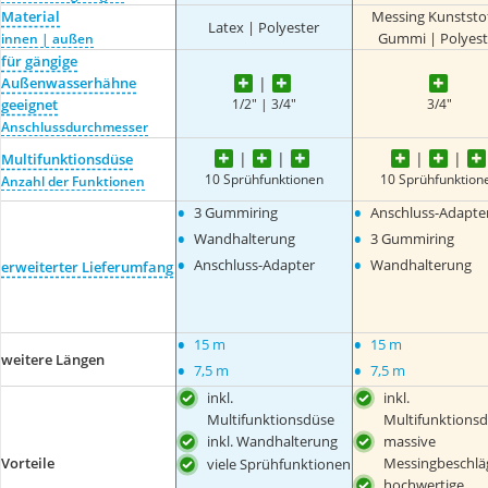
Material
Messing Kunststof
Latex | Polyester
Gummi | Polyest
innen | außen
für gängige
Außenwasserhähne
1/2" | 3/4"
3/4"
geeignet
Anschlussdurchmesser
Multifunktionsdüse
10 Sprühfunktionen
10 Sprühfunktion
Anzahl der Funktionen
•
•
3 Gummiring
Anschluss-Adapte
•
•
Wandhalterung
3 Gummiring
•
•
Anschluss-Adapter
Wandhalterung
erweiterter Lieferumfang
•
•
15 m
15 m
weitere Längen
•
•
7,5 m
7,5 m
inkl.
inkl.
Multifunktionsdüse
Multifunktions
inkl. Wandhalterung
massive
Messingbeschlä
Vorteile
viele Sprühfunktionen
hochwertige