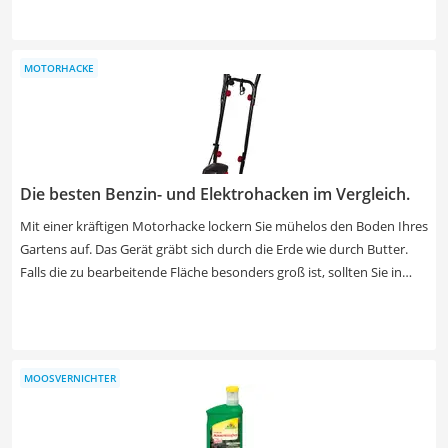
Belastbarkeit pro Quadratmeter wichtig. Das Material sollte laut
Rasengitter-Tests im Internet auf jeden Fall witterungsbeständig und
pflanzenfreundlich sein. In unserer Vergleichstabelle finden Sie
MOTORHACKE
Rasengitter aus UV- und frostbeständigem Kunststoff, damit Sie
lange Freude an Ihren Rassengittern haben.
Die besten Benzin- und Elektrohacken im Vergleich.
Mit einer kräftigen Motorhacke lockern Sie mühelos den Boden Ihres
Gartens auf. Das Gerät gräbt sich durch die Erde wie durch Butter.
Falls die zu bearbeitende Fläche besonders groß ist, sollten Sie in
unserer Test- bzw. Vergleichstabelle darauf achten, dass auch die
Arbeitsbreite entsprechend weit ist. Wählen Sie jetzt ein Modell mit
höhenverstellbarem Griff aus, um Rückenschmerzen bei der Arbeit
zu vermeiden.
MOOSVERNICHTER