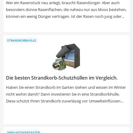
Wer ein Rasenstück neu anlegt, braucht Rasendünger. Aber auch
besonders dünne Rasenflächen, die nahezu nur aus Moos bestehen,
können ein wenig Dünger vertragen. Ist der Rasen noch jung oder
kränklich, sollten Sie auf einen entsprechend hohen Anteil von
Stickstoff und Phosphor im Rasendünger achten. Leidet die
Grasfläche jedoch unter zu viel Sonne und Trockenphasen, dann ist
STRANDKORBHÜLLE
ein erhöhter Kaliumanteil wichtig. Setzen Sie Dünger gemäßigt ein,
da eine Überdüngung auch den gegenteiligen Effekt erzielen kann.
Wie Sie am besten den Dünger einsetzen, verraten wir Ihnen in
unserem Ratgeber unterhalb der Tabelle.
Die besten Strandkorb-Schutzhüllen im Vergleich.
Haben Sie einen Strandkorb im Garten stehen und wissen im Winter
nicht wohin damit? Dann investieren Sie in eine Strandkorbhülle.
Diese schützt Ihren Strandkorb zuverlässig vor Umwelteinflüssen
wie Regen, Schnee oder auch Vogeldreck – und das zu jeder
Jahreszeit. Die meisten Strandkorbhüllen werden aus Polyester
hergestellt und können mit einem Reißverschluss geschlossen
werden – es gibt aber auch Modelle aus besonders
AKKU-HOCHENTASTER