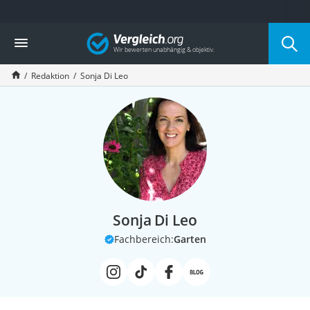
Die beliebtesten Vergleiche nach Kategorie
Vergleich
Service
Redaktion
Sonja Di Leo
Sonja Di Leo
Fachbereich:
Garten