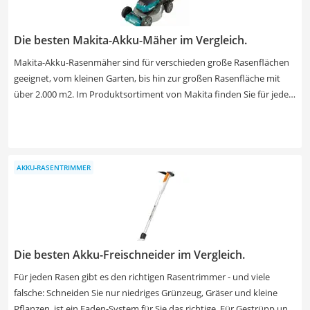
Die besten Makita-Akku-Mäher im Vergleich.
Makita-Akku-Rasenmäher sind für verschieden große Rasenflächen
geeignet, vom kleinen Garten, bis hin zur großen Rasenfläche mit
über 2.000 m2. Im Produktsortiment von Makita finden Sie für jeden
Bedarf den passenden Rasenmäher. Kabelloses Arbeiten ermöglicht
Ihnen hierbei die bestmögliche Freiheit und Sie sind nicht an das
Stromnetz gebunden. Laut Tests im Internet sind vor allem die
erweiterten Akku-Steckplätze von Vorteil. Wählen Sie jetzt einen
AKKU-RASENTRIMMER
besonders leistungsstarken Makita-Akku-Rasenmäher mit vier
Steckplätzen aus unserer Vergleichstabelle und mähen Sie Ihren
Rasen ohne unnötige Pause.
Die besten Akku-Freischneider im Vergleich.
Für jeden Rasen gibt es den richtigen Rasentrimmer - und viele
falsche: Schneiden Sie nur niedriges Grünzeug, Gräser und kleine
Pflanzen, ist ein Faden-System für Sie das richtige. Für Gestrüpp und