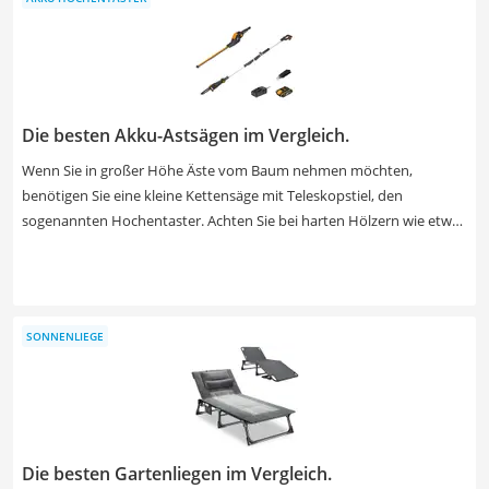
widerstandsfähiger LKW-Plane, die jeden Härtetest übersteht.
Insider-Tipp: Wählen Sie eine Strandkorbhülle mit Aufroll-System. So
können Sie jeglichen Sonnenschein ausnutzen, ohne gleich die ganze
Hülle entfernen zu müssen.
Die besten Akku-Astsägen im Vergleich.
Wenn Sie in großer Höhe Äste vom Baum nehmen möchten,
benötigen Sie eine kleine Kettensäge mit Teleskopstiel, den
sogenannten Hochentaster. Achten Sie bei harten Hölzern wie etwa
Buche darauf, dass die Kettengeschwindigkeit mindestens 10 m/s
beträgt. Online-Tests für Akku-Hochentaster weisen darauf hin, dass
manche Hochentaster als Einzelgerät ohne Akkus geliefert werden.
Für diese Modelle müssen Sie entweder einen Akku hinzukaufen
SONNENLIEGE
oder einen vorhandenen Akku desselben Herstellers nutzen. In
unserer Produkttabelle finden Sie sowohl ein Set mit Akku als auch
einen einzelnen Hochentaster.
Die besten Gartenliegen im Vergleich.