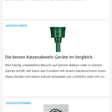
Farbspritzpistolen sind hingegen vor allem im Innenbereich nur
dann eine Option, wenn das betroffene Holz isoliert ist und sich
nicht etwa mitten im Raum befindet. Wählen Sie jetzt Holzwurm-Ex
aus unserer Vergleichstabelle, das in einen großen Kanister mit mehr
KATZENSCHRECK
als einem Liter abgefüllt wurde. Tests im Internet zeigen: Bei
größeren Gebinden ist das Preis-Leistungs-Verhältnis besonders gut.
Die besten Katzenabwehr-Geräte im Vergleich.
Wer häufig unbeliebten Besuch auf seinem Balkon oder in seinem
Garten erhält, der kann das Problem mit einem Katzenschreck lösen:
Diese Geräte vertreiben Katzen entweder per Lichtblitz oder mit nur
für die Tiere hörbaren Ultraschall-Lauten. Je weiter der
Reaktionsbereich des Katzenschrecks ist, desto effektiver die
Abwehr. Achten Sie also auf Geräte, die mindestens ab 10 Metern
anschlagen. Wenn die Frequenz einstellbar ist, lassen sich mit
SCHLAUCHTROMMEL
Katzenabwehr-Geräten auch andere Tiere vertreiben (z. B. Nagetiere
oder Hunde). Damit das Gerät einen Katzenschreck-Test durchhält,