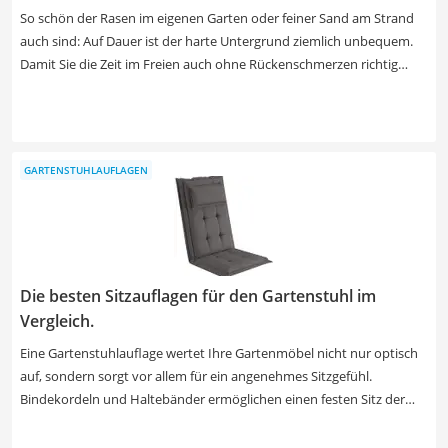
So schön der Rasen im eigenen Garten oder feiner Sand am Strand
auch sind: Auf Dauer ist der harte Untergrund ziemlich unbequem.
Damit Sie die Zeit im Freien auch ohne Rückenschmerzen richtig
genießen können, gibt es Sonnenliegen. Eine Frage des Komforts
sollte die Wahl des richtigen Modells darstellen. Je mehr Elemente
sich verstellen lassen, desto individueller können Sie die Liege auf
Ihre Bedürfnisse anpassen. Unser Tipp: Wenn Sie Ihre Liege oft
GARTENSTUHLAUFLAGEN
verschieben, um mit der Sonne zu wandern, sollten Sie nicht auf
Rollen verzichten. Welche Modelle damit ausgestattet sind, zeigt
Ihnen unsere Test- bzw. Vergleichstabelle.
Die besten Sitzauflagen für den Gartenstuhl im
Vergleich.
Eine Gartenstuhlauflage wertet Ihre Gartenmöbel nicht nur optisch
auf, sondern sorgt vor allem für ein angenehmes Sitzgefühl.
Bindekordeln und Haltebänder ermöglichen einen festen Sitz der
Auflage, damit sie auch bei längerem Sitzen nicht verrutscht. Wählen
Sie aus unserer Tabelle jetzt eine Auflage mit dickem Polster und