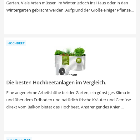
Garten. Viele Arten müssen im Winter jedoch ins Haus oder in den
Wintergarten gebracht werden. Aufgrund der Größe einiger Pflanzen
ist dies allerdings nicht problemlos bei jeder Palme möglich.
Verschiedene Tests für winterharte Palmen im Internet zeigen
jedoch, dass es einige Palmen gibt, die im Winter draußen bleiben
können. In unserer Produkttabelle finden Sie besonders winterharte
HOCHBEET
Palmen, denen auch Frost und Schnee nichts anhaben können.
Damit sparen Sie sich das lästige Umstellen der Pflanzen im Herbst
und Frühjahr.
Die besten Hochbeetanlagen im Vergleich.
Eine angenehme Arbeitshöhe bei der Garten, ein günstiges Klima in
und über dem Erdboden und natürlich frische Kräuter und Gemüse
direkt vom Balkon bietet das Hochbeet. Anstrengendes Knien
entfällt, Schnecken lassen sich gut fernhalten und im Eigenanbau
schmeckt es ohnehin am besten. Die Merkmale im Praxis-Test sind je
nach Einsatzgebiet ganz unterschiedlich zu bewerten. Schauen Sie in
unserer Tabelle nach Modellen für etwa 100 Liter Erde, damit Sie auf
SCHWEBELIEGE