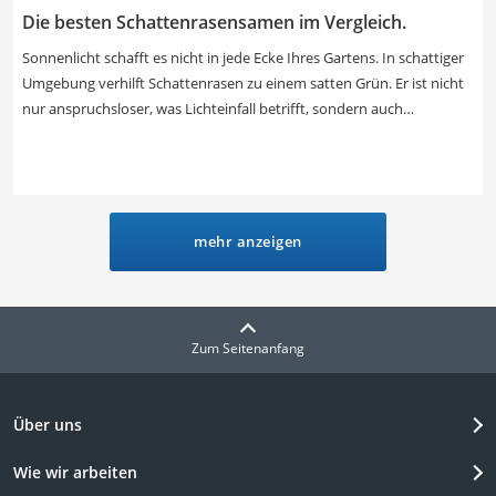
Die besten Schattenrasensamen im Vergleich.
Sonnenlicht schafft es nicht in jede Ecke Ihres Gartens. In schattiger
Umgebung verhilft Schattenrasen zu einem satten Grün. Er ist nicht
nur anspruchsloser, was Lichteinfall betrifft, sondern auch
widerstandsfähiger gegenüber Schädlingen und Moosbefall. Einige
Saatgutmischungen können sogar in der Sonne eingesetzt werden,
wie Schattenrasen-Tests im Internet gezeigt haben. In der
Vergleichstabelle erfahren Sie, was welchen Schattenrasen
besonders macht. Der Frühling ist die beste Zeit zur Aussaat oder
mehr anzeigen
Nachsaat. Wir erklären Ihnen, wie Sie den Boden vor der Saat
vorbereiten. Auch Schattenrasen braucht ausreichend Wasser.
Finden Sie in der Tabelle einen Rasen, mit dem Sie pro Kilogramm bis
zu 50 m² Fläche begrünen können.
Zum Seitenanfang
Über uns
Wie wir arbeiten