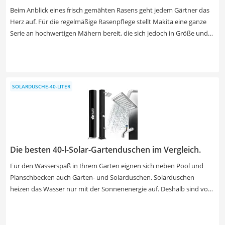
Beim Anblick eines frisch gemähten Rasens geht jedem Gärtner das
Herz auf. Für die regelmäßige Rasenpflege stellt Makita eine ganze
Serie an hochwertigen Mähern bereit, die sich jedoch in Größe und
Antrieb stark unterscheiden. Wählen Sie jetzt aus unserer Makita-
Rasenmäher-Test- bzw. Vergleichstabelle einen Benzin-, Elektro- oder
Akku-Rasenmäher aus. Benziner haben die meiste Kraft und sind
ausdauernd, Elektro-Mäher hingegen besonders preiswert und
SOLARDUSCHE-40-LITER
Akku-Geräte der zukunftsweisende Trend am Markt.
Die besten 40-l-Solar-Gartenduschen im Vergleich.
Für den Wasserspaß in Ihrem Garten eignen sich neben Pool und
Planschbecken auch Garten- und Solarduschen. Solarduschen
heizen das Wasser nur mit der Sonnenenergie auf. Deshalb sind vor
allem sonnige Orte in Ihrem Garten für Solarduschen geeignet. So
kann das Wasser Temperaturen von bis zu 65° C annehmen.
Solarduschen gibt es mit unterschiedlichen Wassertankkapazitäten.