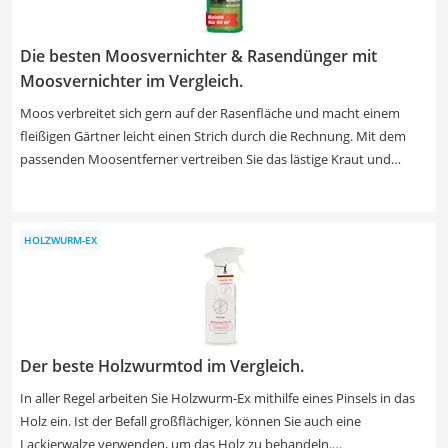
Die besten Moosvernichter & Rasendünger mit
Moosvernichter im Vergleich.
Moos verbreitet sich gern auf der Rasenfläche und macht einem
fleißigen Gärtner leicht einen Strich durch die Rechnung. Mit dem
passenden Moosentferner vertreiben Sie das lästige Kraut und
sorgen wieder für Ordnung in Ihrem Garten. Das Produkt gibt es
sowohl als Granulat zum einfachen Dosieren als auch als Flüssigkeit
zur besseren Lagerung. Wählen Sie aus unserer Test- bzw.
HOLZWURM-EX
Vergleichstabelle einen Moosvernichter mit Rasendünger aus, wenn
Sie den kleinen Pflänzchen parallel zu stärken und dem nächsten
Moosbefall vorzubeugen.
Der beste Holzwurmtod im Vergleich.
In aller Regel arbeiten Sie Holzwurm-Ex mithilfe eines Pinsels in das
Holz ein. Ist der Befall großflächiger, können Sie auch eine
Lackierwalze verwenden, um das Holz zu behandeln.