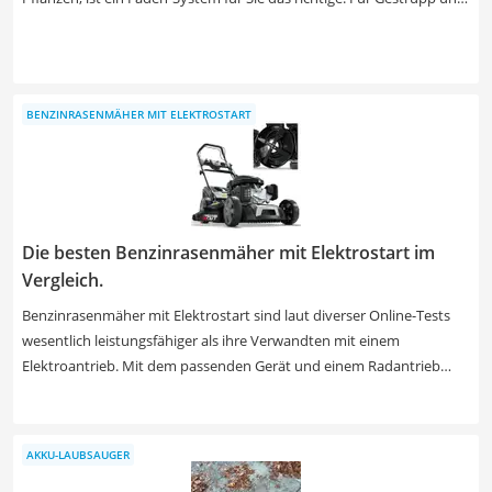
Geäst wählen Sie ein Modell mit Messern. Aber aufgepasst: Die
Messer gehen bei Kontakt mit Steinen oder anderen, harten
Objekten deutlich leichter kaputt. Wir haben nur Geräte mit
modernen, langlebigen Lithium-Ionen-Akkus in unseren
BENZINRASENMÄHER MIT ELEKTROSTART
Produktvergleich aufgenommen. Ein Akku mit weniger als 2
Amperestunden macht schnell schlapp, einer mit über 2,5 erlaubt
hingegen langes Arbeiten.
Die besten Benzinrasenmäher mit Elektrostart im
Vergleich.
Benzinrasenmäher mit Elektrostart sind laut diverser Online-Tests
wesentlich leistungsfähiger als ihre Verwandten mit einem
Elektroantrieb. Mit dem passenden Gerät und einem Radantrieb
erledigen Sie die Rasenarbeiten schnell und ohne viel Mühe. Dabei
bieten manche Rasenmäher auch eine praktische Mulchfunktion.
Wählen Sie jetzt aus unserer Vergleichstabelle den
AKKU-LAUBSAUGER
Benzinrasenmäher, der zu Ihren Aufgaben passt. Die jeweilige