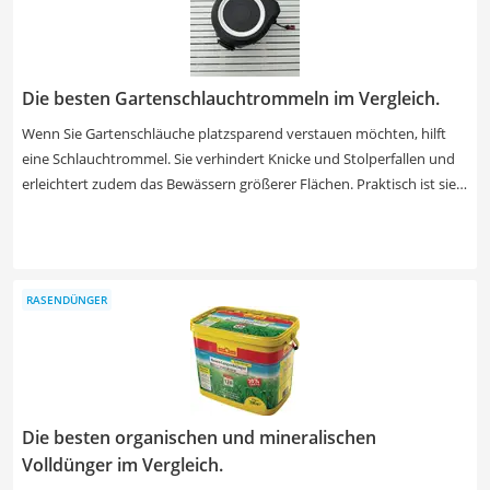
sollte die Stromversorgung auch mit Netzbetrieb möglich sein.
Die besten Gartenschlauchtrommeln im Vergleich.
Wenn Sie Gartenschläuche platzsparend verstauen möchten, hilft
eine Schlauchtrommel. Sie verhindert Knicke und Stolperfallen und
erleichtert zudem das Bewässern größerer Flächen. Praktisch ist sie
besonders für alle, die regelmäßig Pflanzen, Beete oder den Rasen
pflegen möchten. Sie wird in der Regel an der Hauswand im
Außenbereich angebracht. Preislich liegen Schlauchtrommeln meist
zwischen 40 und 200 Euro.
RASENDÜNGER
Die besten organischen und mineralischen
Volldünger im Vergleich.