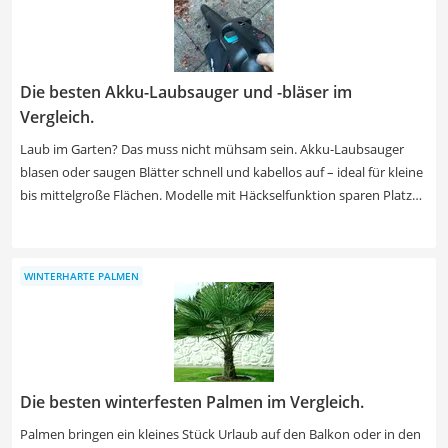
Leistung lässt sich dabei leicht erkennen.
Die besten Akku-Laubsauger und -bläser im
Vergleich.
Laub im Garten? Das muss nicht mühsam sein. Akku-Laubsauger
blasen oder saugen Blätter schnell und kabellos auf – ideal für kleine
bis mittelgroße Flächen. Modelle mit Häckselfunktion sparen Platz
im Auffangsack. Preislich liegen Geräte je nach Ausstattung und
Akku-Zubehör zwischen 90 und 220 Euro. Wir haben drei beliebte
Modelle im Direktvergleich getestet.
WINTERHARTE PALMEN
Die besten winterfesten Palmen im Vergleich.
Palmen bringen ein kleines Stück Urlaub auf den Balkon oder in den