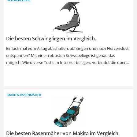
dem Balkon selbst noch genug Platz haben. Im Garten dagegen
bietet ein großes Fassungsvermögen Vorteile beim korrekten
Befüllen.
Die besten Schwingliegen im Vergleich.
Einfach mal vom Alltag abschalten, abhängen und nach Herzenslust
entspannen? Mit einer robusten Schwebeliege ist genau das
möglich. Wie diverse Tests im Internet belegen, verbindet die über
dem Boden schwingende Liege die Vorzüge einer Hängematte mit
den Vorteilen eines Liegesessels. Wenn Sie Wert auf nachhaltige
Materialien legen, sollten Sie eine Holzschwingliege bevorzugen. In
unserer Tabelle finden Sie aber auch pflegeleichte Schwebeliegen
MAKITA-RASENMÄHER
aus Metall. Finden Sie jetzt eine solche Schwebeliege mit
Sonnendach, mit der Sie im Freien entspannen können.
Die besten Rasenmäher von Makita im Vergleich.