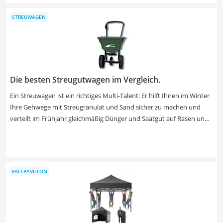
Laut Online-Tests sind für ein langes Duschvergnügen Solarduschen
STREUWAGEN
mit 40-Liter-Wassertank ideal. Wählen Sie jetzt aus unserer
Vergleichstabelle eine 40-Liter-Solardusche mit vielen
Einstellungsmöglichkeiten.
Die besten Streugutwagen im Vergleich.
Ein Streuwagen ist ein richtiges Multi-Talent: Er hilft Ihnen im Winter
Ihre Gehwege mit Streugranulat und Sand sicher zu machen und
verteilt im Frühjahr gleichmäßig Dünger und Saatgut auf Rasen und
Beeten. Durch die Benutzung eines Streuwagens bei diesen Arbeiten
schonen Sie Ihren Rücken und sind zudem schneller fertig. Damit Sie
lange von diesem Kauf profitieren können, sollten Sie auf das
Material achten: Kunststoff rostet nicht. Außerdem sollten Sie auf
FALTPAVILLON
die Streubreite achten: Bei sehr großen Flächen, sollten Sie auf
Modelle mit einer Streubreite von über 1 Meter achten. In unserer
Vergleichstabelle finden Breiten von ca. 40 bis 200 cm.