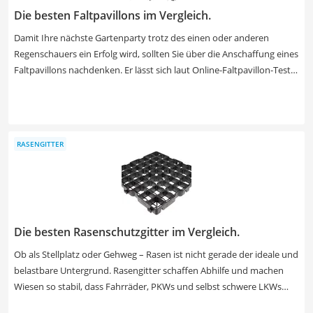
Die besten Faltpavillons im Vergleich.
Damit Ihre nächste Gartenparty trotz des einen oder anderen
Regenschauers ein Erfolg wird, sollten Sie über die Anschaffung eines
Faltpavillons nachdenken. Er lässt sich laut Online-Faltpavillon-Tests
bei Bedarf blitzschnell aufbauen und leicht wieder zusammenfalten
und im Keller verstauen, wenn die Gäste nach Hause gehen. In
unserer Produkttabelle finden einen Faltpavillons mit stabilem
Stahlgestänge, wenn der Wind in Ihrem Garten häufig mal etwas
RASENGITTER
frischer weht. Abnehmbare Seitenteile erweisen als praktischer
Windschutz am Strand.
Die besten Rasenschutzgitter im Vergleich.
Ob als Stellplatz oder Gehweg – Rasen ist nicht gerade der ideale und
belastbare Untergrund. Rasengitter schaffen Abhilfe und machen
Wiesen so stabil, dass Fahrräder, PKWs und selbst schwere LKWs
darauf parken können. Neben einem leichten Aufbau ist eine hohe