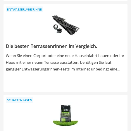
hochwertigem Bezug für einen guten Komfort. Machen Sie
ENTWÄSSERUNGSRINNE
anschließend an einem schönen Sommertag selber daheim den Sitz-
Test mit Ihrer neuen Auflage und lehnen Sie sich zurück.
Die besten Terrassenrinnen im Vergleich.
Wenn Sie einen Carport oder eine neue Hauseinfahrt bauen oder Ihr
Haus mit einer neuen Terrasse ausstatten, benötigen Sie laut
gängiger Entwässerungsrinnen-Tests im Internet unbedingt eine
Entwässerungsrinne. Damit staut sich das Regenwasser nicht und
kann ablaufen. Pfützen sind nicht nur nervig, sie können auch zu
dauerhaften Schäden führen. In unserer Vergleichstabelle finden Sie
unter anderem PKW-befahrbare Regenrinnen, die sich auch für
SCHATTENRASEN
Einfahrten eignen. Abdeckungsroste aus Edelstahl oder verzinktem
Stahl sind besonders belastbar.