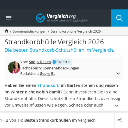
Die beliebtesten Vergleiche nach Kategorie
Vergleich
Baumarkt
Tresor feuerfest
Sonnenabdeckungen
Strandkorbhülle Vergleich 2026
Makita-Akku-Rasenmäher
Kappsäge
Strandkorbhülle Vergleich 2026
Smartes Türschloss
Die besten Strandkorb-Schutzhüllen im Vergleich.
Akku-Rasentrimmer
Feuchtigkeitsmessgerät
Von:
Sonja Di Leo
Expertin
Split-Klimaanlage 2 Innengeräte
Fachbereich:
Sonnenabdeckungen
Pelletofen
Redakteur:
Georg B.
Bohrmaschine
Tiefbrunnenpumpe
Haben Sie einen
Strandkorb
im Garten stehen und wissen
Fliesenschneider
im Winter nicht wohin damit?
Dann investieren Sie in eine
Hochdruckreiniger
Strandkorbhülle. Diese schützt Ihren Strandkorb zuverlässig
Doppelschleifer
vor Umwelteinflüssen wie Regen, Schnee oder auch
Überwachungskamera
Vogeldreck – und das zu jeder Jahreszeit.
Die meisten
Benzinrasenmäher mit Elektrostart
Strandkorbhüllen werden aus Polyester hergestellt
und
1 - 2 von 14:
Beste Strandkorbhüllen
im Vergleich
Akku-Laubsauger
können mit einem Reißverschluss geschlossen werden – es