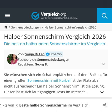
Die beliebtesten Vergleiche nach Kategorie
Vergleich
Baumarkt
Tresor feuerfest
Sonnenabdeckungen
Halber Sonnenschirm Vergleich 2026
Makita-Akku-Rasenmäher
Kappsäge
Halber Sonnenschirm Vergleich 2026
Smartes Türschloss
Die besten halbrunden Sonnenschirme im Vergleich.
Akku-Rasentrimmer
Feuchtigkeitsmessgerät
Von:
Sonja Di Leo
Expertin
Split-Klimaanlage 2 Innengeräte
Fachbereich:
Sonnenabdeckungen
Pelletofen
Redakteur:
Georg B.
Bohrmaschine
Tiefbrunnenpumpe
Sie wünschen sich ein Schattenplätzchen auf dem Balkon, für
Fliesenschneider
einen großen
Sonnenschirm mit Kurbel
ist der Platz aber
Hochdruckreiniger
nicht ausreichend? Ein halber Sonnenschirm ist die Lösung.
Doppelschleifer
Dieser lässt sich laut gängigen Tests im Internet
Überwachungskamera
platzsparend direkt an der Hauswand aufstellen
und ist
Benzinrasenmäher mit Elektrostart
schnell wieder zusammenzuklappen und zu verstauen.
1 - 2 von 7:
Beste halbe Sonnenschirme
im Vergleich
Akku-Laubsauger
Wählen Sie jetzt aus unserer Vergleichstabelle
einen