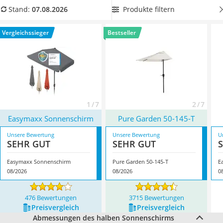
Löschdecke
wasserabweisenden halben Sonnenschirm
, damit auch
Produkte filtern
Stand:
07.08.2026
Multimeter
leichter Regen Ihnen auf dem Balkon nichts anhaben kann.
Winterharte Palmen
Überzeugt hat uns hier im August 2026 besonders das
Vergleichssieger
Bestseller
Gasdurchlauferhitzer
Modell
Easymaxx Sonnenschirm
*
mit seinen Eigenschaften.
Service
1 / 7
2 / 7
Easymaxx Sonnenschirm
Pure Garden ‎50-145-T
Unsere Bewertung
Unsere Bewertung
U
SEHR GUT
SEHR GUT
Easymaxx Sonnenschirm
Pure Garden ‎50-145-T
E
08/2026
08/2026
0
476 Bewertungen
3715 Bewertungen
Preis­vergleich
Preis­vergleich
Abmessungen des halben Sonnenschirms