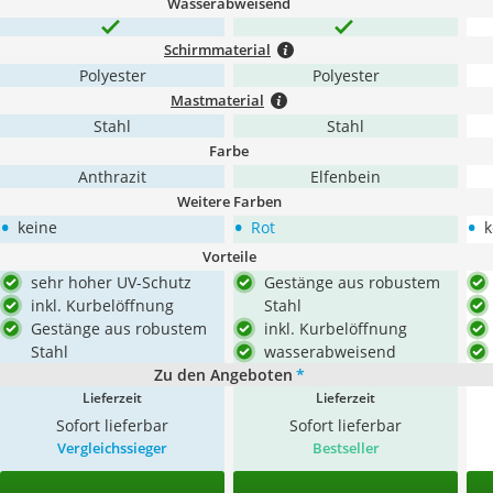
Wasserabweisend
Schirmmaterial
Polyester
Polyester
Mastmaterial
Stahl
Stahl
Farbe
Anthrazit
Elfenbein
Weitere Farben
•
•
•
keine
Rot
k
Vorteile
sehr hoher UV-Schutz
Gestänge aus robustem
inkl. Kurbelöffnung
Stahl
Gestänge aus robustem
inkl. Kurbelöffnung
Stahl
wasserabweisend
Zu den Angeboten
*
Lieferzeit
Lieferzeit
Sofort lieferbar
Sofort lieferbar
Vergleichssieger
Bestseller