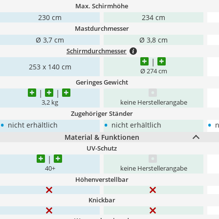
Max. Schirmhöhe
230 cm
234 cm
Mastdurchmesser
Ø 3,7 cm
Ø 3,8 cm
Schirmdurchmesser
253 x 140 cm
Ø 274 cm
Geringes Gewicht
3,2 kg
keine Herstellerangabe
Zugehöriger Ständer
•
•
•
nicht erhältlich
nicht erhältlich
n
Material & Funktionen
UV-Schutz
40+
keine Herstellerangabe
Höhenverstellbar
Knickbar