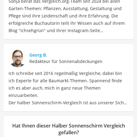
Sonja berät das Vergleich.org-Team seit 2024 bei allen
Garten-Themen: Pflanzen, Ausstattung, Gestaltung und
Pflege sind ihre Leidenschaft und ihre Erfahrung. Die
erfolgreiche Buchautorin teilt ihr Wissen auch auf ihrem
Blog "ichsehgrün" und ihrer Instagram-Seite
@ichsehgruen mit ihren Leser:innen. Sie hat ihren Garten
erst mal kaputtgepflegt, bevor sie bei Null angefangen
und den Garten neu angelegt hat. Inzwischen hat Sie zwei
Georg B.
Bücher verfasst: Im Februar 2023 erschien Buch "Keine
Redakteur für Sonnenabdeckungen
Zeit zu gärtnern - Blumenparadies mit wenig Aufwand"
Ich schreibe seit 2016 regelmäßig Vergleiche, dabei bin
und im März 2026 "Kleine Bäume für den Garten". Beide
ich Experte für alle Baumarkt-Themen. Spannend finde
Bücher wurden mit dem Deutschen Gartenbuchpreis
ich es aber auch, mich in ganz neue Themen
ausgezeichnet.
einzuarbeiten.
Der halber Sonnenschirm-Vergleich ist aus unserer Sicht
Der halber Sonnenschirm-Vergleich ist aus unserer Sicht
besonders empfehlenswert für
Gartenbesitzer
und
besonders empfehlenswert für
Gartenbesitzer
und
Terrassenbesitzer
.
Terrassenbesitzer
.
Hat Ihnen dieser Halber Sonnenschirm Vergleich
gefallen?