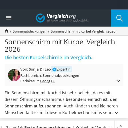
Die beliebtesten Vergleiche nach Kategorie
Vergleich
Baumarkt
Tresor feuerfest
Sonnenabdeckungen
Sonnenschirm mit Kurbel Vergleich 2026
Makita-Akku-Rasenmäher
Kappsäge
Sonnenschirm mit Kurbel Vergleich
Smartes Türschloss
2026
Akku-Rasentrimmer
Die besten Kurbelschirme im Vergleich.
Feuchtigkeitsmessgerät
Split-Klimaanlage 2 Innengeräte
Von:
Sonja Di Leo
Expertin
Pelletofen
Fachbereich:
Sonnenabdeckungen
Bohrmaschine
Redakteur:
Georg B.
Tiefbrunnenpumpe
Fliesenschneider
Ein Sonnenschirm mit Kurbel ist sehr beliebt, da es mit
Hochdruckreiniger
diesem Öffnungsmechanismus
besonders einfach ist, den
Doppelschleifer
Sonnenschirm aufzuspannen
. Auch Kindern und kleineren
Überwachungskamera
Menschen fällt es mit diesem Kurbelmechanismus sehr
Benzinrasenmäher mit Elektrostart
leicht, den Schirm zu öffnen. Sonnenschirme mit Kurbel sind
Akku-Laubsauger
sowohl als Mittelstockschirme als auch als Ampelschirme
1 - 2 von 14:
Beste Sonnenschirme mit Kurbel
im Vergleich