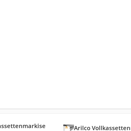
kassettenmarkise
Arilco Vollkassette