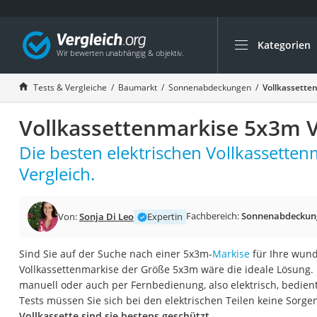
Kategorien
Die beliebtesten V
Baumarkt
Tests & Vergleiche
Baumarkt
Sonnenabdeckungen
Vollkassette
Tresor feuerfest
Vollkassettenmarkise 5x3m V
Makita-Akku-Rase
Kappsäge
Die besten elektrischen Vollkassette
Smartes Türschlos
Vergleich.
Akku-Rasentrimm
Feuchtigkeitsmess
Fachbereich:
Sonnenabdeckun
Von:
Sonja Di Leo
Expertin
Split-Klimaanlage 
Sind Sie auf der Suche nach einer 5x3m-
Markise
für Ihre wund
Pelletofen
Vollkassettenmarkise der Größe 5x3m wäre die ideale Lösung. 
Bohrmaschine
manuell oder auch per Fernbedienung, also elektrisch, bedien
Tests müssen Sie sich bei den elektrischen Teilen keine Sorg
Tiefbrunnenpump
Vollkassette sind sie bestens geschützt
.