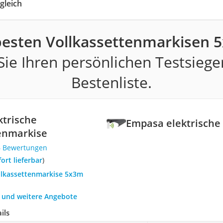
gleich
besten Vollkassettenmarkisen 
ie Ihren persönlichen Testsiege
Bestenliste.
trische
Empasa elektrische
enmarkise
6 Bewertungen
fort lieferbar
)
ollkassettenmarkise 5x3m
h und weitere Angebote
ils