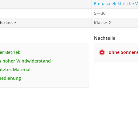
Empasa elektrische V
5—36°
sklasse
Klasse 2
Nachteile
er Betrieb
ohne Sonnen
s hoher Windwiderstand
tztes Material
nbedienung