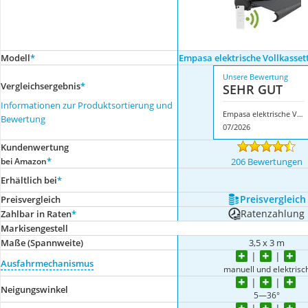
Modell
*
Empasa elektrische Vollkasse
Unsere Bewertung
Vergleichsergebnis
*
SEHR GUT
Informationen zur Produktsortierung und
Empasa elektrische Vollkassettenmarkise
Bewertung
07/2026
Kundenwertung
*
bei Amazon
206 Bewertungen
Erhältlich bei
*
Preis­vergleich
Preis­vergleich
Ratenzahlung
Zahlbar in Raten
*
Markisengestell
Maße (Spannweite)
3,5 x 3 m
Ausfahrmechanismus
manuell und elektrisc
Neigungswinkel
5—36°