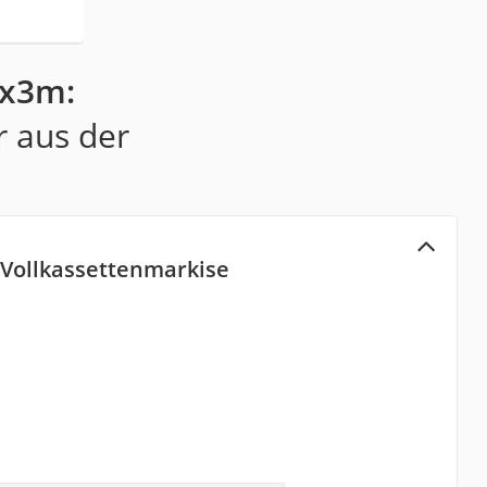
5x3m:
r aus der
 Vollkassettenmarkise