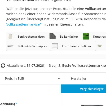
Fliesenschneider
Wählen Sie jetzt aus unserer Produkttabelle eine
Vollkassette
Hochdruckreinige
welche dank einer hohen Widerstandsklasse für Sonnenschein
Doppelschleifer
geeignet ist. Überzeugt hat uns hier im Juli 2026 besonders d
Vollkassettenmarkise
*
mit seinen Eigenschaften.
Überwachungska
Benzinrasenmäher 
Senkrechtmarkisen
Balkonfächer
Kunstras
Akku-Laubsauger
Balkontür-Schnäpper
Französische Balkone
Löschdecke
Multimeter
Winterharte Palm
Aktualisiert:
31.07.2026
1 - 3 von 3:
Beste Vollkassettenmarki
Gasdurchlauferhit
Preis in EUR
Hersteller
Service
Vergleichssieger
Abbildung
*