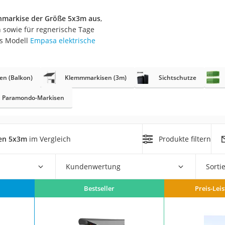
nmarkise der Größe 5x3m aus
,
r
 sowie für regnerische Tage
as Modell
Empasa elektrische
mera
mit Elektrostart
en (Balkon)
Klemmmarkisen (3m)
Sichtschutze
Paramondo-Markisen
en
sen 5x3m
im Vergleich
Produkte filtern
zer
Kundenwertung
Sorti
Bestseller
Preis-Lei