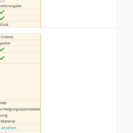
stellerangabe
Stück
l-Creme
yester
rieb
ße Neigungsspannweite
enung
 Material
s ansehen