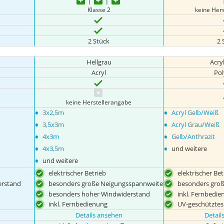
Klasse 2
keine Her
2 Stück
2 
Hellgrau
Acry
Acryl
Pol
keine Herstellerangabe
•
•
3x2,5m
Acryl Gelb/Weiß
•
•
3,5x3m
Acryl Grau/Weiß
•
•
4x3m
Gelb/Anthrazit
•
•
4x3,5m
und weitere
•
und weitere
elektrischer Betrieb
elektrischer Bet
erstand
besonders große Neigungsspannweite
besonders gro
besonders hoher Windwiderstand
inkl. Fernbedi
inkl. Fernbedienung
UV-geschütztes
Details ansehen
Detail