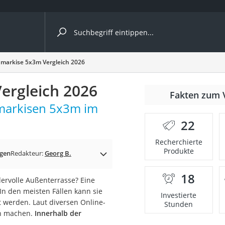
ergleiche nach Kategorie
nmarkise 5x3m Vergleich 2026
ergleich 2026
nmäher
Fakten zum 
nmarkisen 5x3m im
s
22
er
Recherchierte
Produkte
gerät
gen
Redakteur:
Georg B.
2 Innengeräte
18
ervolle Außenterrasse? Eine
In den meisten Fällen kann sie
Investierte
t werden. Laut diversen Online-
Stunden
en machen.
Innerhalb der
e