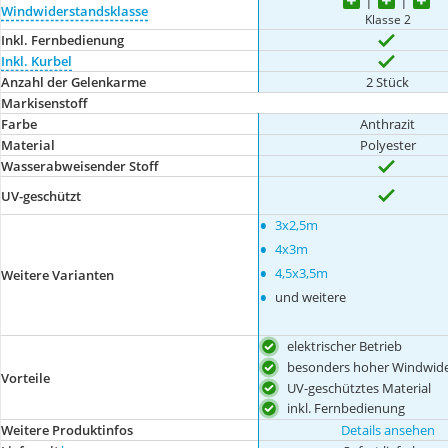
Windwiderstandsklasse
Klasse 2
Inkl. Fernbedienung
Inkl. Kurbel
Anzahl der Gelenkarme
2 Stück
Markisenstoff
Farbe
Anthrazit
Material
Polyester
Wasserabweisender Stoff
UV-geschützt
•
3x2,5m
•
4x3m
•
4,5x3,5m
Weitere Varianten
•
und weitere
elektrischer Betrieb
besonders hoher Windwid
Vorteile
UV-geschütztes Material
inkl. Fernbedienung
Weitere Produktinfos
Details ansehen