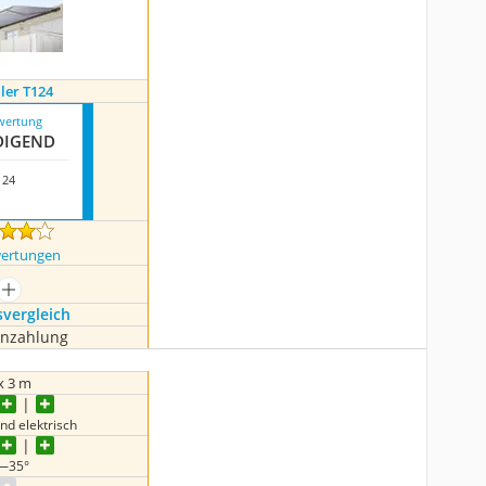
ler T124
wertung
DI­GEND
124
wertungen
mehr anzeigen
s­vergleich
enzahlung
x 3 m
nd elektrisch
—35°