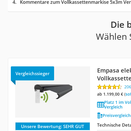
Kommentare zum Vollkassettenmarkise 5x3m Ver
Die 
Wählen S
Empasa elek
Vergleichssieger
Vollkassett
20
ab 1.199,00 €
(
So
Platz 1 im V
Vergleich
Preisvergleic
Technische Deta
Unsere Bewertung:
SEHR GUT