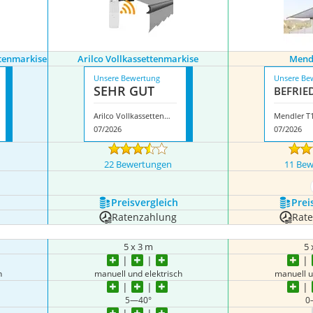
ttenmarkise
Arilco Vollkassettenmarkise
Mend
Unsere Bewertung
Unsere Be
SEHR GUT
BEFRIE­
Arilco Vollkassettenmarkise
Mendler T
07/2026
07/2026
22 Bewertungen
11 Be
Preis­vergleich
Prei
Ratenzahlung
Rat
5 x 3 m
5 
h
manuell und elektrisch
manuell u
5—40°
0