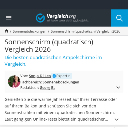
Die beliebtesten Vergleiche nach Kategorie
Vergleich
Baumarkt
Tresor feuerfest
Sonnenabdeckungen
Sonnenschirm (quadratisch) Vergleich 2026
Makita-Akku-Rasenmäher
Kappsäge
Sonnenschirm (quadratisch)
Smartes Türschloss
Vergleich 2026
Akku-Rasentrimmer
Die besten quadratischen Ampelschirme im
Feuchtigkeitsmessgerät
Vergleich.
Split-Klimaanlage 2 Innengeräte
Pelletofen
Von:
Sonja Di Leo
Expertin
Bohrmaschine
Fachbereich:
Sonnenabdeckungen
Tiefbrunnenpumpe
Redakteur:
Georg B.
Fliesenschneider
Hochdruckreiniger
Genießen Sie die warme Jahreszeit auf Ihrer Terrasse oder
Doppelschleifer
auf Ihrem Balkon und schützen Sie sich vor den
Überwachungskamera
Sonnenstrahlen mit einem quadratischen Sonnenschirm.
Benzinrasenmäher mit Elektrostart
Laut gängigen Online-Tests bietet ein quadratischer
Akku-Laubsauger
Ampelschirm
aufgrund seiner Größe einen besonderen