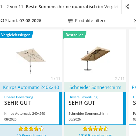
Löschdecke
Schutz und sorgt für
eine angenehme Beschattung
.
Wählen
1 - 2 von 11:
Beste Sonnenschirme quadratisch
im Vergleich
Multimeter
Sie jetzt aus unserer Produkttabelle den
größten
Winterharte Palmen
quadratischen Sonnenschirm
, um eine möglichst große
Produkte filtern
Stand:
07.08.2026
Gasdurchlauferhitzer
beschattete Fläche zu haben, in der Sie sich entspannen
Service
können. Überzeugt hat uns hier im August 2026 besonders
Vergleichssieger
Bestseller
das Modell
Knirps Automatic 240x240
*
mit seinen
Eigenschaften.
1 / 11
2 / 11
Knirps Automatic 240x240
Schneider Sonnenschirm
P
Unsere Bewertung
Unsere Bewertung
U
SEHR GUT
SEHR GUT
Knirps Automatic 240x240
Schneider Sonnenschirm
P
08/2026
08/2026
0
29 Bewertungen
1916 Bewertungen