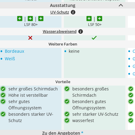
Ausstattung
UV-Schutz
LSF 80+
LSF 50+
Wasserabweisend
Weitere Farben
•
•
•
Bordeaux
keine
•
•
Weiß
G
•
•
Vorteile
sehr großes Schirmdach
besonders großes
Höhe ist verstellbar
Schirmdach
sehr gutes
besonders gutes
Öffnungssystem
Öffnungssystem
besonders starker UV-
sehr starker UV-Schutz
Schutz
wasserfest
Zu den Angeboten
*