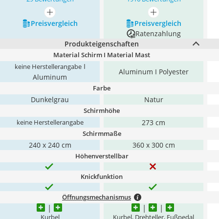
mehr anzeigen
mehr anzeigen
Preis­vergleich
Preis­vergleich
Ratenzahlung
Produkteigenschaften
Material Schirm I Material Mast
I
keine Herstellerangabe
Aluminum I Polyester
Aluminum
Farbe
Dunkelgrau
Natur
Schirmhöhe
273 cm
keine Herstellerangabe
Schirmmaße
240 x 240 cm
360 x 300 cm
Höhenverstellbar
Knickfunktion
Öffnungsmechanismus
Kurbel
Kurbel, Drehteller, Fußpedal