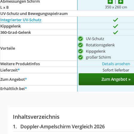
Abmessungen Schirm
350 x 260 cm
L x B
UV-Schutz und Bewegungsspielraum
Integrierter UV-Schutz
Kippgelenk
360-Grad-Gelenk
UV-Schutz
Rotationsgelenk
Vorteile
Kippgelenk
großer Schirm
Weitere Produktinfos
Details ansehen
Lieferzeit
*
Sofort lieferbar
Zum Angebot »
Zum Angebot
*
Erhältlich bei
*
Inhaltsverzeichnis
Doppler-Ampelschirm Vergleich 2026