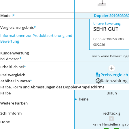
Modell
*
Doppler 391050308
Unsere Bewertung
Vergleichsergebnis
*
SEHR GUT
Informationen zur Produktsortierung und
Doppler 3910503080
Bewertung
08/2026
Kundenwertung
noch keine Bewertung
*
bei Amazon
Erhältlich bei
*
mehr anze
Preis­vergleich
Preis­vergleich
Ratenzahlung
Zahlbar in Raten
*
Farbe, Form und Abmessungen des Doppler-Ampelschirms
Farbe
Braun
•
keine
Weitere Farben
Schirmform
rechteckig
Höhe
keine Herstellerangab