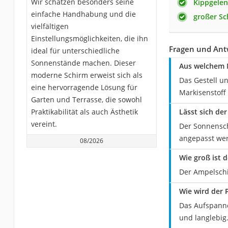
Wir schätzen besonders seine
Kippgele
einfache Handhabung und die
großer Sc
vielfältigen
Einstellungsmöglichkeiten, die ihn
Fragen und Ant
ideal für unterschiedliche
Sonnenstände machen. Dieser
Aus welchem M
moderne Schirm erweist sich als
Das Gestell u
eine hervorragende Lösung für
Markisenstoff
Garten und Terrasse, die sowohl
Praktikabilität als auch Ästhetik
Lässt sich der
vereint.
Der Sonnensch
angepasst we
08/2026
Wie groß ist d
Der Ampelschi
Wie wird der 
Das Aufspanne
und langlebig