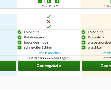
350 x 350 cm
190 
UV-Schutz
UV-Schutz
Rotationsgelenk
Kippgelenk
besonders hoch
wasserabweise
sehr großer Schirm
waschbar
Details ansehen
Detail
Lieferbar in wenigen Tagen
Sofort
Zum Angebot »
Zum A