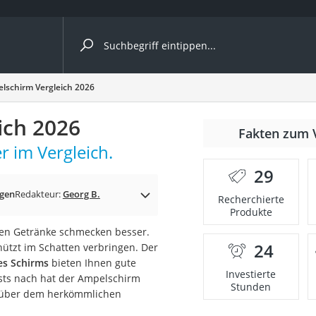
ergleiche nach Kategorie
lschirm Vergleich 2026
ich 2026
nmäher
Fakten zum 
 im Vergleich.
s
29
er
gen
Redakteur:
Georg B.
Recherchierte
Produkte
gerät
lten Getränke schmecken besser.
2 Innengeräte
24
ützt im Schatten verbringen. Der
es Schirms
bieten Ihnen gute
Investierte
sts nach hat der Ampelschirm
Stunden
enüber dem herkömmlichen
e