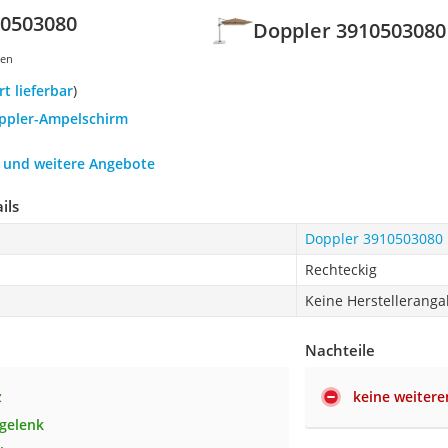
10503080
Doppler 3910503080
gen
ort lieferbar
)
oppler-Ampelschirm
h und weitere Angebote
ils
Doppler 3910503080
Rechteckig
Keine Herstellerang
Nachteile
z
keine weitere
gelenk