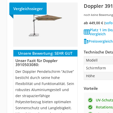
Doppler 39
Vergleichssieger
noch keine Bewertun
ab 449,00 €
(
Sof
Platz 1 im D
Vergleich
Preisvergleic
Technische Deta
Unsere Bewertung:
SEHR GUT
Modell
Unser Fazit für Doppler
3910503080:
Schirmform
Der Doppler Pendelschirm “Active”
Höhe
besticht durch seine hohe
Flexibilität und Funktionalität. Sein
Vorteile
robustes Aluminiumgestell und
der strapazierfähige
UV-Schut
Polyesterbezug bieten optimalen
Rotations
Sonnenschutz und Langlebigkeit.