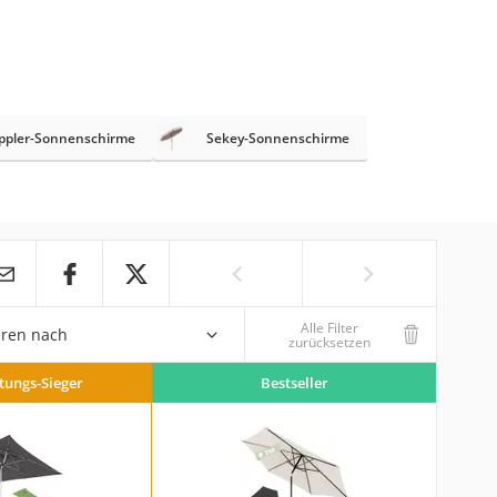
ppler-Sonnenschirme
Sekey-Sonnenschirme
Alle Filter
eren nach
zurücksetzen
stungs-Sieger
Bestseller