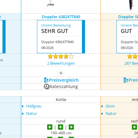
0
Doppler 438247T840
Doppler SL
Unsere Bewertung
Unsere Be
SEHR GUT
GUT
Doppler 438247T840
08/2026
08/2026
en
2 Bewertungen
287 Be
igen
mehr anzeigen
Preis­vergleich
Prei
Ratenzahlung
Kohle
Ant
•
•
Hellgrau
Grün
•
•
Natur
Natur
rund
rec
e
190–400 cm
2