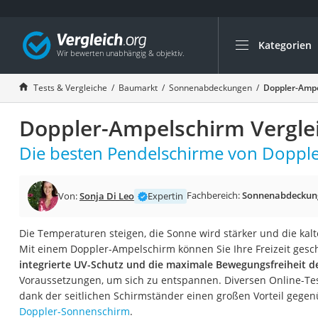
Kategorien
Die beliebtesten V
Baumarkt
Tests & Vergleiche
Baumarkt
Sonnenabdeckungen
Doppler-Ampe
Tresor feuerfest
Doppler-Ampelschirm Vergle
Makita-Akku-Rase
Kappsäge
Die besten Pendelschirme von Doppler
Smartes Türschlos
Akku-Rasentrimm
Fachbereich:
Sonnenabdeckun
Von:
Sonja Di Leo
Expertin
Feuchtigkeitsmess
Die Temperaturen steigen, die Sonne wird stärker und die ka
Split-Klimaanlage 
Mit einem Doppler-Ampelschirm können Sie Ihre Freizeit gesch
Pelletofen
integrierte UV-Schutz und die maximale Bewegungsfreiheit d
Voraussetzungen, um sich zu entspannen. Diversen Online-Te
Bohrmaschine
dank der seitlichen Schirmständer einen großen Vorteil geg
Tiefbrunnenpump
Doppler-Sonnenschirm
.