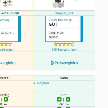
-AZ Auto Tilt
Doppler Jack
wertung
Unsere Bewertung
GUT
Doppler SL-AZ Auto Tilt
Doppler Jack
08/2026
wertungen
149 Bewertungen
s­vergleich
Preis­vergleich
hrazit
Natur
•
Hellgrau
hteckig
rund
60 cm
240 cm