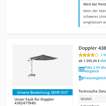
Wird der Pend
Nein, der Stä
schweres Unte
eingelassen w
Doppler 43
2 
ab 1.595,00 €
(
Li
Platz 2 im D
Vergleich
Preisvergleic
Technische Deta
Unsere Bewertung:
SEHR GUT
Modell
Unser Fazit für Doppler
438247T840: