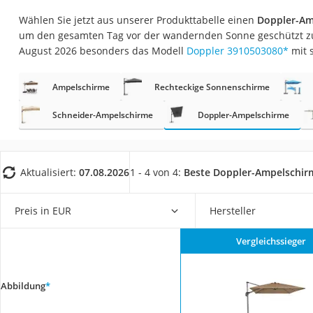
Fliesenschneider
Wählen Sie jetzt aus unserer Produkttabelle einen
Doppler-Am
Hochdruckreinige
um den gesamten Tag vor der wandernden Sonne geschützt zu 
August 2026 besonders das Modell
Doppler 3910503080
*
mit 
Doppelschleifer
Überwachungska
Ampelschirme
Rechteckige Sonnenschirme
Benzinrasenmäher 
Schneider-Ampelschirme
Doppler-Ampelschirme
Akku-Laubsauger
Löschdecke
Multimeter
Aktualisiert:
07.08.2026
1 - 4 von 4:
Beste Doppler-Ampelschir
Winterharte Palm
Preis in EUR
Hersteller
Gasdurchlauferhit
Service
Vergleichssieger
Abbildung
*