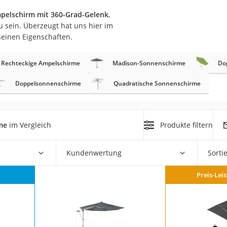
pelschirm mit 360-Grad-Gelenk
,
r
sein. Überzeugt hat uns hier im
seinen Eigenschaften.
mera
Rechteckige Ampelschirme
Madison-Sonnenschirme
Do
mit Elektrostart
Doppelsonnenschirme
Quadratische Sonnenschirme
me
im Vergleich
Produkte filtern
en
zer
Kundenwertung
Sorti
Preis-Lei