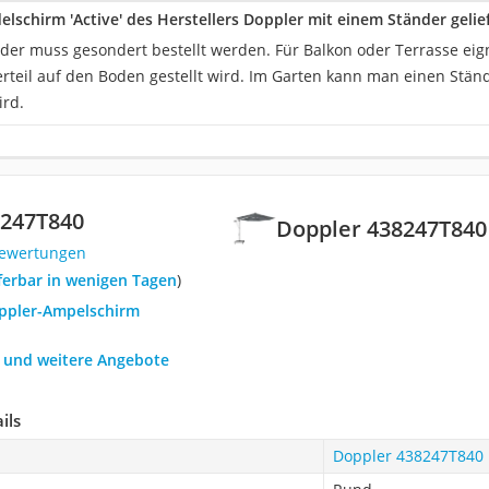
elschirm 'Active' des Herstellers Doppler mit einem Ständer gelie
nder muss gesondert bestellt werden. Für Balkon oder Terrasse eign
rteil auf den Boden gestellt wird. Im Garten kann man einen Ständ
ird.
8247T840
Doppler 438247T840
Bewertungen
eferbar in wenigen Tagen
)
oppler-Ampelschirm
h und weitere Angebote
ils
Doppler 438247T840