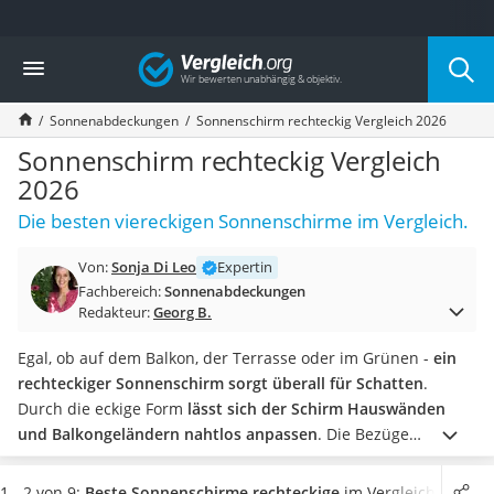
Die beliebtesten Vergleiche nach Kategorie
Vergleich
Baumarkt
Tresor feuerfest
Sonnenabdeckungen
Sonnenschirm rechteckig Vergleich 2026
Makita-Akku-Rasenmäher
Kappsäge
Sonnenschirm rechteckig Vergleich
Smartes Türschloss
2026
Akku-Rasentrimmer
Die besten viereckigen Sonnenschirme im Vergleich.
Feuchtigkeitsmessgerät
Split-Klimaanlage 2 Innengeräte
Von:
Sonja Di Leo
Expertin
Pelletofen
Fachbereich:
Sonnenabdeckungen
Bohrmaschine
Redakteur:
Georg B.
Tiefbrunnenpumpe
Fliesenschneider
Egal, ob auf dem Balkon, der Terrasse oder im Grünen -
ein
Hochdruckreiniger
rechteckiger Sonnenschirm sorgt überall für Schatten
.
Doppelschleifer
Durch die eckige Form
lässt sich der Schirm Hauswänden
Überwachungskamera
und Balkongeländern nahtlos anpassen
. Die Bezüge
Benzinrasenmäher mit Elektrostart
bestehen außerdem den Test durch UV-Strahlen.
Von
Akku-Laubsauger
besonders platzsparenden Ampelschirmen über den
1 - 2 von 9:
Beste Sonnenschirme rechteckige
im Vergleich