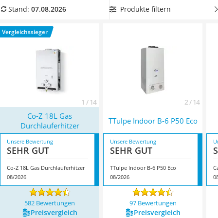
Löschdecke
Campingeinsatz einen leichten Gasdurchlauferhitzer
aus
Produkte filtern
Stand:
07.08.2026
Multimeter
unserer Vergleichstabelle, den Sie leicht auf- und abbauen
Winterharte Palmen
können. Überzeugt hat uns hier im August 2026 besonders
Vergleichssieger
Gasdurchlauferhitzer
das Modell
Co-Z 18L Gas Durchlauferhitzer
*
mit seinen
Service
Eigenschaften.
1 / 14
2 / 14
Co-Z 18L Gas
TTulpe Indoor B-6 P50 Eco
Durchlauferhitzer
Unsere Bewertung
Unsere Bewertung
U
SEHR GUT
SEHR GUT
Co-Z 18L Gas Durchlauferhitzer
TTulpe Indoor B-6 P50 Eco
C
08/2026
08/2026
0
582 Bewertungen
97 Bewertungen
Preis­vergleich
Preis­vergleich