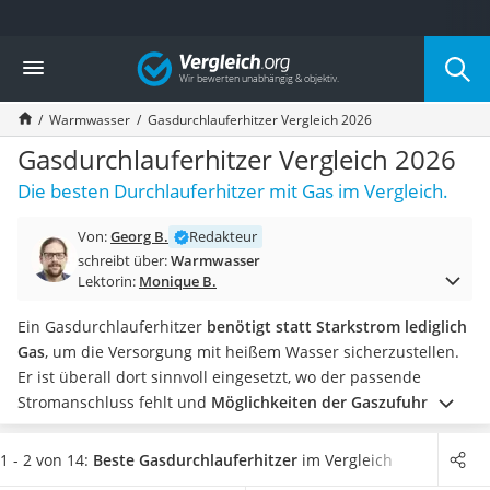
Die beliebtesten Vergleiche nach Kategorie
Vergleich
Baumarkt
Tresor feuerfest
Warmwasser
Gasdurchlauferhitzer Vergleich 2026
Makita-Akku-Rasenmäher
Kappsäge
Gasdurchlauferhitzer Vergleich 2026
Smartes Türschloss
Die besten Durchlauferhitzer mit Gas im Vergleich.
Akku-Rasentrimmer
Feuchtigkeitsmessgerät
Von:
Georg B.
Redakteur
Split-Klimaanlage 2 Innengeräte
schreibt über:
Warmwasser
Pelletofen
Lektorin:
Monique B.
Bohrmaschine
Tiefbrunnenpumpe
Ein Gasdurchlauferhitzer
benötigt statt Starkstrom lediglich
Fliesenschneider
Gas
, um die Versorgung mit heißem Wasser sicherzustellen.
Hochdruckreiniger
Er ist überall dort sinnvoll eingesetzt, wo der passende
Doppelschleifer
Stromanschluss fehlt und
Möglichkeiten der Gaszufuhr und
Überwachungskamera
der Abgasableitung
bestehen.
In verschiedenen Tests im
Benzinrasenmäher mit Elektrostart
Internet fallen große Unterschiede bezüglich Aufbau und
1 - 2 von 14:
Beste Gasdurchlauferhitzer
im Vergleich
Akku-Laubsauger
Gewicht auf. Kaufen Sie insbesondere
für den