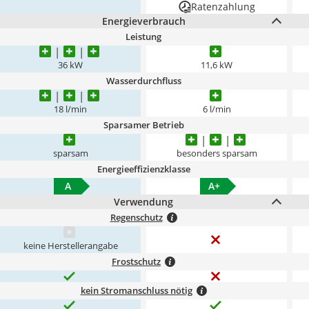
Ratenzahlung
Energieverbrauch
Leistung
36 kW
11,6 kW
Wasserdurchfluss
18 l/min
6 l/min
Sparsamer Betrieb
sparsam
besonders sparsam
Energieeffizienzklasse
A
A+
Verwendung
Regenschutz
keine Herstellerangabe
Frostschutz
kein Stromanschluss nötig