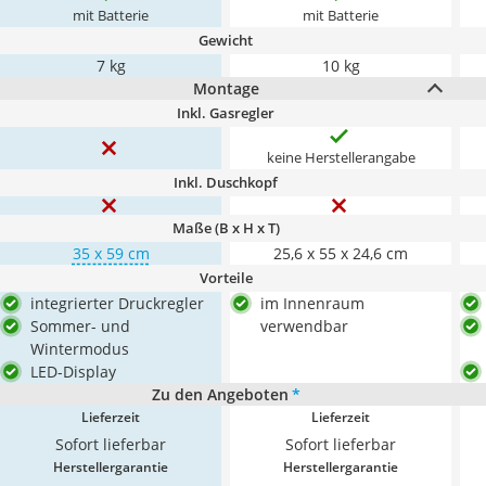
mit Batterie
mit Batterie
Gewicht
7 kg
10 kg
Montage
Inkl. Gasregler
keine Herstellerangabe
Inkl. Duschkopf
Maße (B x H x T)
35 x 59 cm
25,6 x 55 x 24,6 cm
Vorteile
integrierter Druckregler
im Innenraum
Sommer- und
verwendbar
Wintermodus
LED-Display
Zu den Angeboten
*
Lieferzeit
Lieferzeit
Sofort lieferbar
Sofort lieferbar
Herstellergarantie
Herstellergarantie