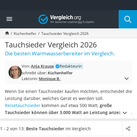
Die beliebtesten Vergleiche nach Kategorie
Vergleich
Haushalt
Wassersprudler
Küchenhelfer
Tauchsieder Vergleich 2026
Zentralstaubsauger
Brotbackautomat
Tauchsieder Vergleich 2026
Wischroboter
Die besten Warmwasserbereiter im Vergleich.
Wäschespinne
Industriestaubsauger
Von:
Anja Krause
Redakteurin
Spülmaschinentabs
schreibt über:
Küchenhelfer
Akku-Staubsauger
Lektorin:
Monique B.
Eierkocher
AEG-Waschmaschine
Wenn Sie einen Tauchsieder kaufen möchten, entscheidet die
Saug-Wisch-Roboter
Leistung darüber, welches Gerät es werden soll.
Handstaubsauger
Reisetauchsieder
kommen auf etwa 500 Watt,
große
Milchaufschäumer
Tauchsieder können über 3.000 Watt an Leistung anzeigen
.
Kondenstrockner
Entscheidenden Einfluss hat die Wattzahl auf die Zeitspanne,
Reiskocher
binnen der das Wasser erhitzt wird. Mit mehr Watt geht es
1 - 2 von 13:
Beste Tauchsieder
im Vergleich
Heißwasserspender
schneller.
Wählen Sie jetzt einen Tauchsieder aus unserer