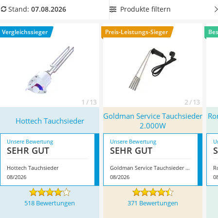
Tierhaarstaubsauger
Vergleichstabelle,
der einen Hitzeschutz und einen
Produkte filtern
Stand:
07.08.2026
Ecovacs-Saugroboter
wärmeisolierten Griff hat
. Beide Produktdetails werden in
Nespresso-Maschine
zahlreichen Tests im Internet als sicherheitsrelevante
Vergleichssieger
Preis-Leistungs-Sieger
Bes
Messerschärfer
Kriterien bezeichnet. Überzeugt hat uns hier im August 2026
Service
besonders das Modell
Hottech Tauchsieder
*
mit seinen
Eigenschaften.
1 / 13
2 / 13
Goldman Service Tauchsieder
Ro
Hottech Tauchsieder
2.000W
Unsere Bewertung
Unsere Bewertung
U
SEHR GUT
SEHR GUT
Hottech Tauchsieder
Goldman Service Tauchsieder 2.000W
08/2026
08/2026
0
518 Bewertungen
371 Bewertungen