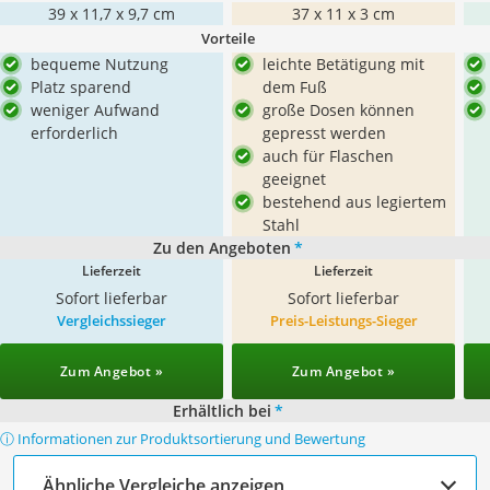
39 x 11,7 x 9,7 cm
37 x 11 x 3 cm
Vorteile
bequeme Nutzung
leichte Betätigung mit
Platz sparend
dem Fuß
weniger Aufwand
große Dosen können
erforderlich
gepresst werden
auch für Flaschen
geeignet
bestehend aus legiertem
Stahl
Zu den Angeboten
*
Lieferzeit
Lieferzeit
Sofort lieferbar
Sofort lieferbar
Vergleichssieger
Preis-Leistungs-Sieger
Zum Angebot »
Zum Angebot »
Erhältlich bei
*
ⓘ Informationen zur Produktsortierung und Bewertung
Ähnliche Vergleiche anzeigen