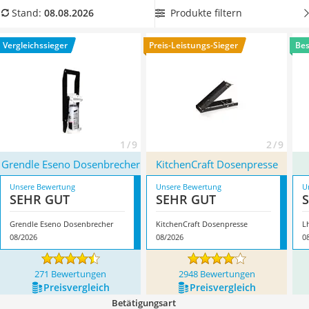
Tierhaarstaubsauger
robuste Dosen einfach verkleinern können. Überzeugt hat
Produkte filtern
Stand:
08.08.2026
Ecovacs-Saugroboter
uns hier im August 2026 besonders das Modell
Grendle
Nespresso-Maschine
Eseno Dosenbrecher
*
mit seinen Eigenschaften.
Vergleichssieger
Preis-Leistungs-Sieger
Bes
Messerschärfer
Service
1 / 9
2 / 9
Grendle Eseno Dosenbrecher
KitchenCraft Dosenpresse
Unsere Bewertung
Unsere Bewertung
U
SEHR GUT
SEHR GUT
Grendle Eseno Dosenbrecher
KitchenCraft Dosenpresse
L
08/2026
08/2026
0
271 Bewertungen
2948 Bewertungen
Preis­vergleich
Preis­vergleich
Betätigungsart