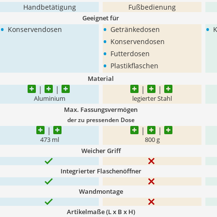
Handbetätigung
Fußbedienung
Geeignet für
•
•
•
Konservendosen
Getränkedosen
K
•
Konservendosen
•
Futterdosen
•
Plastikflaschen
Material
Aluminium
legierter Stahl
Max. Fassungsvermögen
der zu pressenden Dose
473 ml
800 g
Weicher Griff
Integrierter Flaschenöffner
Wandmontage
Artikelmaße (L x B x H)