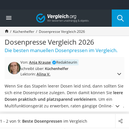
Die beliebtesten Vergleiche nach Kategorie
Vergleich
Haushalt
Wassersprudler
Küchenhelfer
Dosenpresse Vergleich 2026
Zentralstaubsauger
Brotbackautomat
Dosenpresse Vergleich 2026
Wischroboter
Die besten manuellen Dosenpressen im Vergleich.
Wäschespinne
Industriestaubsauger
Von:
Anja Krause
Redakteurin
Spülmaschinentabs
schreibt über:
Küchenhelfer
Akku-Staubsauger
Lektorin:
Alina V.
Eierkocher
AEG-Waschmaschine
Wenn Sie das Stapeln leerer Dosen leid sind, dann sollten Sie
Saug-Wisch-Roboter
sich eine Dosenpresse zulegen. Denn damit können Sie
leere
Handstaubsauger
Dosen praktisch und platzsparend verkleinern
. Um ein
Milchaufschäumer
Multifunktionsgerät zu erwerben, raten gängige Online-Tests
Kondenstrockner
zu einem Modell mit integriertem
Flaschenöffner
.
Wählen
Reiskocher
Sie jetzt aus unserer Vergleichstabelle
eine Dosenpresse für
1 - 2 von 9:
Beste Dosenpressen
im Vergleich
Heißwasserspender
Dosen mit einem hohen Fassungsvermögen
, damit Sie selbst