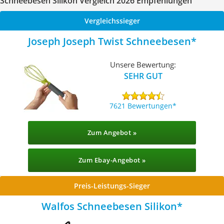
Schneebesen Silikon Vergleich 2026 Empfehlungen
Vergleichssieger
Joseph Joseph Twist Schneebesen
Unsere Bewertung:
SEHR GUT
7621 Bewertungen
Zum Angebot »
Zum Ebay-Angebot »
Preis-Leistungs-Sieger
Walfos Schneebesen Silikon