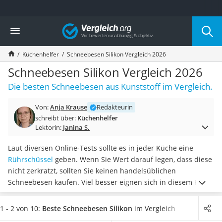
Die beliebtesten Vergleiche nach Kategorie
Vergleich
Haushalt
Wassersprudler
Küchenhelfer
Schneebesen Silikon Vergleich 2026
Zentralstaubsauger
Brotbackautomat
Schneebesen Silikon Vergleich 2026
Wischroboter
Die besten Schneebesen aus Kunststoff im Vergleich.
Wäschespinne
Industriestaubsauger
Von:
Anja Krause
Redakteurin
Spülmaschinentabs
schreibt über:
Küchenhelfer
Akku-Staubsauger
Lektorin:
Janina S.
Eierkocher
AEG-Waschmaschine
Laut diversen Online-Tests sollte es in jeder Küche eine
Saug-Wisch-Roboter
Rührschüssel
geben. Wenn Sie Wert darauf legen, dass diese
Handstaubsauger
nicht zerkratzt, sollten Sie keinen handelsüblichen
Milchaufschäumer
Schneebesen kaufen. Viel besser eignen sich in diesem Fall
Kondenstrockner
Schneebesen aus Silikon. Sie besitzen
alle Eigenschaften, die
Reiskocher
ein regulärer Schneebesen auch besitzt
, doch schonen durch
1 - 2 von 10:
Beste Schneebesen Silikon
im Vergleich
Heißwasserspender
den Silikon-Überzug Ihre Küchenutensilien. In unserem