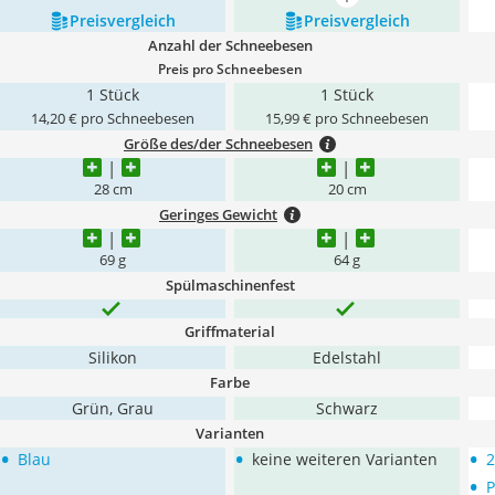
mehr anzeigen
Preis­vergleich
Preis­vergleich
Anzahl der Schneebesen
Preis pro Schneebesen
1 Stück
1 Stück
14,20 € pro Schneebesen
15,99 € pro Schneebesen
Größe des/der Schneebesen
28 cm
20 cm
Geringes Gewicht
69 g
64 g
Spülmaschinenfest
Griffmaterial
Silikon
Edelstahl
Farbe
Grün, Grau
Schwarz
Varianten
•
•
•
Blau
keine weiteren Varianten
2
•
P