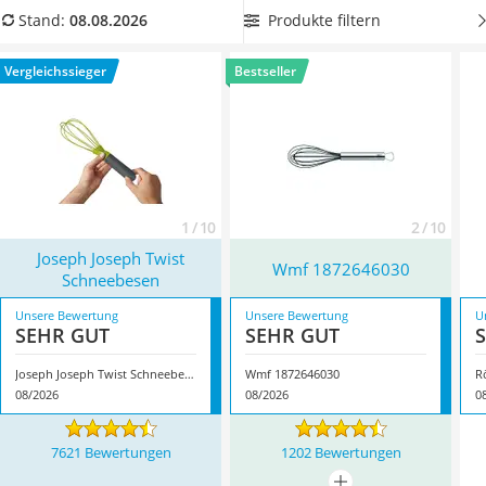
Tierhaarstaubsauger
Vergleich zeigen wir Ihnen, was es beim Kauf zu beachten
Produkte filtern
Stand:
08.08.2026
Ecovacs-Saugroboter
gibt.
Wählen Sie jetzt aus unserer Vergleichstabelle
Nespresso-Maschine
spülmaschinenfeste Schneebesen aus Silikon
, um sich die
Vergleichssieger
Bestseller
Messerschärfer
Handwäsche zu ersparen. Überzeugt hat uns hier im August
Service
2026 besonders das Modell
Joseph Joseph Twist
Schneebesen
*
mit seinen Eigenschaften.
1 / 10
2 / 10
Joseph Joseph Twist
Wmf 1872646030
Schneebesen
Unsere Bewertung
Unsere Bewertung
U
SEHR GUT
SEHR GUT
Joseph Joseph Twist Schneebesen
Wmf 1872646030
R
08/2026
08/2026
0
7621 Bewertungen
1202 Bewertungen