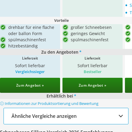
•
S
•
T
Vorteile
drehbar für eine flache
großer Schneebesen
oder ballon Form
geringes Gewicht
spülmaschinenfest
spülmaschinenfest
hitzebeständig
Zu den Angeboten
*
Lieferzeit
Lieferzeit
Sofort lieferbar
Sofort lieferbar
Vergleichssieger
Bestseller
Zum Angebot »
Zum Angebot »
Erhältlich bei
*
ⓘ Informationen zur Produktsortierung und Bewertung
Ähnliche Vergleiche anzeigen