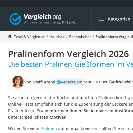
Kategorien
Die beliebtesten V
Haushalt
Tests & Vergleiche
Haushalt
Backzubehör
Pralinenform Vergleic
Wassersprudler
Pralinenform Vergleich 2026
Zentralstaubsauge
Brotbackautomat
Die besten Pralinen-Gießformen im Ve
Wischroboter
Wäschespinne
schreibt über:
Backzubehö
Von:
Steffi Brand
Redakteurin
Industriestaubsau
Sie arbeiten gern in der Küche und möchten Pralinen künftig s
Spülmaschinentab
Online-Tests empfiehlt sich für die Zubereitung der Leckerei
Akku-Staubsauger
Pralinenform.
Pralinenformen finden Sie in diversen Ausfüh
unterschiedlichsten Motiven.
Eierkocher
AEG-Waschmaschi
Wollen Sie viele
Pralinen
auf einmal kreieren, sollten Sie sich 