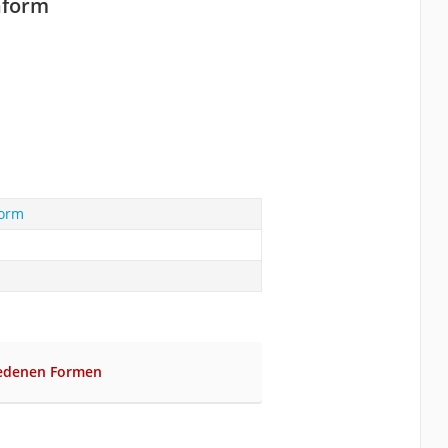
nform
form
iedenen Formen