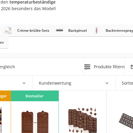
erden
temperaturbeständige
er
 2026 besonders das Modell
Crème-brûlée-Sets
Backpinsel
Backtrennspray
ien
er
ger
ergleich
Produkte filtern
ter
ne
Kundenwertung
Sorti
eger
Bestseller