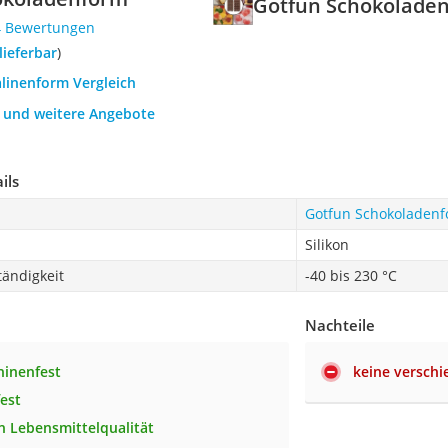
Gotfun Schokolade
4 Bewertungen
 lieferbar
)
alinenform Vergleich
h und weitere Angebote
ils
Gotfun Schokoladen
Silikon
ändigkeit
-40 bis 230 °C
Nachteile
hinenfest
keine versch
est
in Lebensmittelqualität