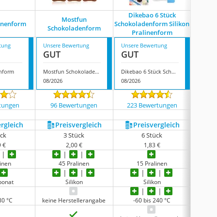
Dikebao 6 Stück
Mostfun
inenform
Schokoladenform Silikon
CNYMAN
Schokoladenform
Pralinenform
tung
Unsere Bewertung
Unsere Bewertung
Unsere
GUT
GUT
GUT
enform
Mostfun Schokoladenform
Dikebao 6 Stück Schokoladenform Silikon Pralinenform
08/2026
08/2026
08/202
tungen
96 Bewertungen
223 Bewertungen
1687
ergleich
Preis­vergleich
Preis­vergleich
P
ück
3 Stück
6 Stück
9 €
2,00 €
1,83 €
linen
45 Pralinen
15 Pralinen
bonat
Silikon
Silikon
80 °C
keine Herstellerangabe
-60 bis 240 °C
-4