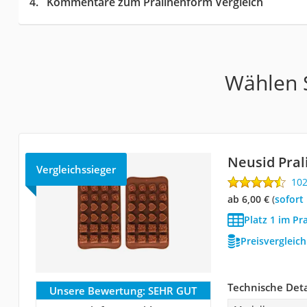
Kommentare zum Pralinenform Vergleich
Wählen S
Neusid Pra
Vergleichssieger
10
ab 6,00 €
(
Sofort
Platz 1 im Pr
Preisvergleic
Technische Deta
Unsere Bewertung:
SEHR GUT