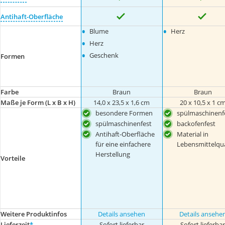
Antihaft-Oberfläche
•
•
Blume
Herz
•
Herz
•
Geschenk
Formen
Farbe
Braun
Braun
Maße je Form (L x B x H)
14,0 x 23,5 x 1,6 cm
20 x 10,5 x 1 c
besondere Formen
spülmaschinenf
spülmaschinenfest
backofenfest
Antihaft-Oberfläche
Material in
für eine einfachere
Lebensmittelqua
Herstellung
Vorteile
Weitere Produktinfos
Details ansehen
Details ansehe
Lieferzeit
*
Sofort lieferbar
Sofort lieferba