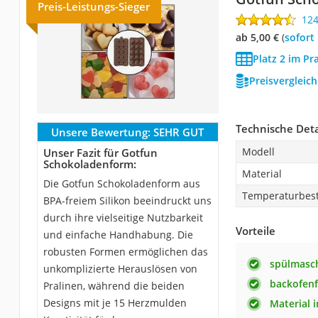
Preis-Leistungs-Sieger
12
ab 5,00 €
(
Sofort
Platz 2 im Pr
Preisvergleic
Technische Deta
Unsere Bewertung:
SEHR GUT
Modell
Unser Fazit für Gotfun
Schokoladenform:
Material
Die Gotfun Schokoladenform aus
Temperaturbest
BPA-freiem Silikon beeindruckt uns
durch ihre vielseitige Nutzbarkeit
Vorteile
und einfache Handhabung. Die
robusten Formen ermöglichen das
spülmasc
unkomplizierte Herauslösen von
backofenf
Pralinen, während die beiden
Designs mit je 15 Herzmulden
Material 