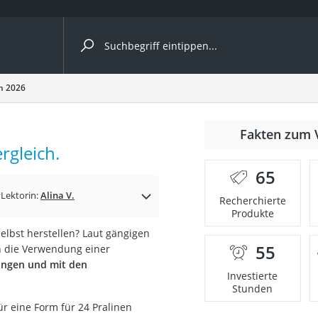
ergleiche nach Kategorie
h 2026
r
Fakten zum 
rgleich.
65
r
Lektorin:
Alina V.
Recherchierte
Produkte
ger
elbst herstellen? Laut gängigen
s
55
en die Verwendung einer
rungen und mit den
Investierte
Stunden
ne
für eine Form für 24 Pralinen