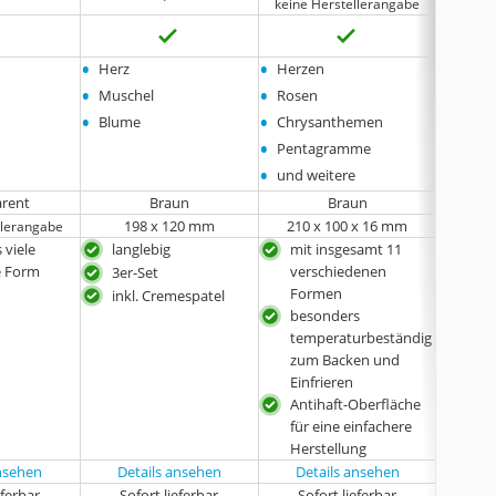
keine Herstellerangabe
•
•
•
Herz
Herzen
Blum
•
•
•
Muschel
Rosen
Herze
•
•
•
Blume
Chrysanthemen
Stern
•
•
Pentagramme
Musch
•
•
und weitere
und w
arent
Braun
Braun
198 x 120 mm
210 x 100 x 16 mm
210 
llerangabe
 viele
langlebig
mit insgesamt 11
bes
e Form
verschiedenen
tem
3er-Set
Formen
zum
inkl. Cremespatel
besonders
Einf
temperaturbeständig
Anti
zum Backen und
für 
Einfrieren
Her
Antihaft-Oberfläche
seh
für eine einfachere
auß
Herstellung
For
ansehen
Details ansehen
Details ansehen
Det
eferbar
Sofort lieferbar
Sofort lieferbar
Sof