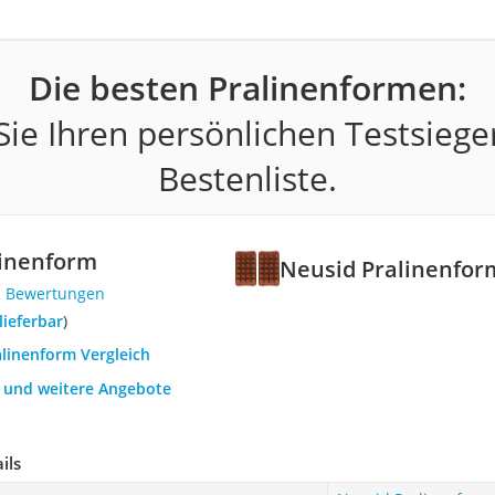
Die besten Pralinenformen:
ie Ihren persönlichen Testsiege
Bestenliste.
linenform
Neusid Pralinenfor
2 Bewertungen
 lieferbar
)
alinenform Vergleich
h und weitere Angebote
ils