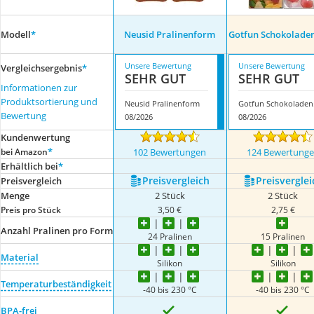
Modell
*
Neusid Pralinenform
Gotfun Schokolade
Unsere Bewertung
Unsere Bewertung
Vergleichsergebnis
*
SEHR GUT
SEHR GUT
Informationen zur
Produktsortierung und
Neusid Pralinenform
Got
Bewertung
08/2026
08/2026
Kundenwertung
*
bei Amazon
102 Bewertungen
124 Bewertung
Erhältlich bei
*
Preis­vergleich
Preis­verglei
Preis­vergleich
Menge
2 Stück
2 Stück
Preis pro Stück
3,50 €
2,75 €
Anzahl Pralinen pro Form
24 Pralinen
15 Pralinen
Material
Silikon
Silikon
Temperaturbeständigkeit
-40 bis 230 °C
-40 bis 230 °C
BPA-frei