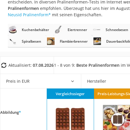
entscheiden. In diversen Pralinenformen-Tests im Internet w
Saug-Wisch-Robot
Pralinenformen
empfohlen. Überzeugt hat uns hier im August
Handstaubsauger
Neusid Pralinenform
*
mit seinen Eigenschaften.
Milchaufschäumer
Kuchenbehälter
Eiertrenner
Schneebesen
Kondenstrockner
Reiskocher
Spiralbesen
Flambierbrenner
Dauerbackfol
Heißwasserspend
Tierhaarstaubsau
Aktualisiert:
07.08.2026
1 - 8 von 9:
Beste Pralinenformen
im V
Ecovacs-Saugrobo
Nespresso-Maschi
Preis in EUR
Hersteller
Messerschärfer
Vergleichssieger
Preis-Leistungs-Si
Service
Abbildung
*