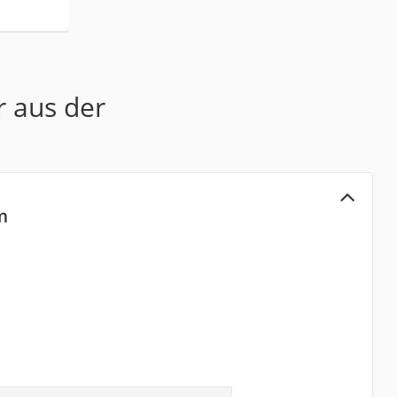
r aus der
m