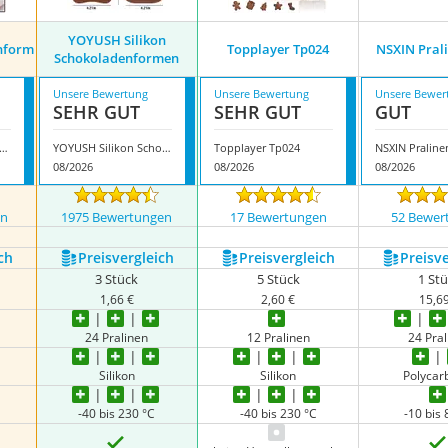
YOYUSH Silikon
nform
Topplayer Tp024
NSXIN Pral
Schokoladenformen
Unsere Bewertung
Unsere Bewertung
Unsere Bewer
SEHR GUT
SEHR GUT
GUT
fun Schokoladenform
YOYUSH Silikon Schokoladenformen
Topplayer Tp024
NSXIN Pralin
08/2026
08/2026
08/2026
en
1975 Bewertungen
17 Bewertungen
52 Bewer
ch
Preis­vergleich
Preis­vergleich
Preis­v
3 Stück
5 Stück
1 St
1,66 €
2,60 €
15,6
24 Pralinen
12 Pralinen
24 Pra
Silikon
Silikon
Polycar
-40 bis 230 °C
-40 bis 230 °C
-10 bis 