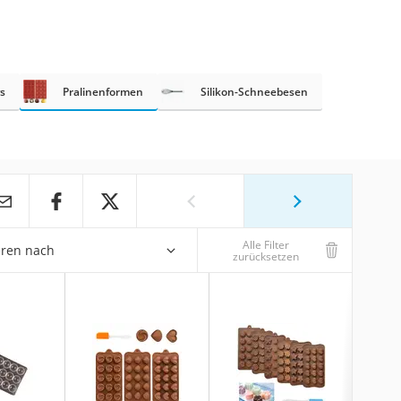
s
Pralinenformen
Silikon-Schneebesen
Alle Filter
eren nach
zurücksetzen