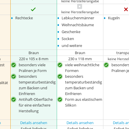
keine Herstellerangabe
keine Herstellerangabe
•
•
•
Rechtecke
Lebkuchenmänner
Kugeln
•
Weihnachtsbäume
•
Geschenke
•
Socken
•
und weitere
Braun
Braun
transp
m
220 x 105 x 8 mm
230 x 118 mm
keine Herste
est
besonders viele
viele weihnachtliche
besonders
Pralinen je Form
Formen
Pralinen j
besonders
besonders
temperaturbeständig
temperaturbeständig
lität
zum Backen und
zum Backen und
Einfrieren
Einfrieren
Antihaft-Oberfläche
Form aus elastischem
für eine einfachere
Silikon
Herstellung
n
Details ansehen
Details ansehen
Details 
r
Sofort lieferbar
Sofort lieferbar
Sofort li