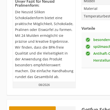
Modell
Unser Fazit für Neusid
Pralinenform:
Material
Die Neusid Silikon
Temperaturbest
Schokoladenform bietet eine
praktische Möglichkeit, Schokolade,
Vorteile
Pralinen oder Eiswürfel zu formen.
Mit 24 Mulden ermöglicht sie
besonder
präzise und kreative Ergebnisse.
spülmasc
Wir finden, dass die BPA-freie
Qualität und die Vielseitigkeit in
Antihaft-
der Anwendung das Produkt
Herstellu
besonders empfehlenswert
machen. Die einfache Handhabung
rundet das Gesamtbild ab.
08/2026
Gotfun Sch