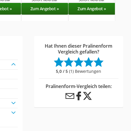
ebot »
Zum Angebot »
Zum Angebot »
Zu
Hat Ihnen dieser Pralinenform
Vergleich gefallen?
5,0 / 5
(1) Bewertungen
Pralinenform-Vergleich teilen: