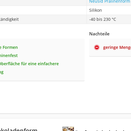
Neusid Pralinenform
Silikon
ändigkeit
-40 bis 230 °C
Nachteile
e Formen
geringe Meng
hinenfest
Oberfläche für eine einfachere
ng
okoladenform