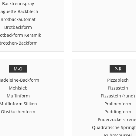
Backtrennspray
er
Baguette-Backblech
Brotbackautomat
Brotbackform
otbackform Keramik
Brötchen-Backform
er
ger
M-O
P-R
ter
adeleine-Backform
Pizzablech
ne
Mehlsieb
Pizzastein
Muffinform
Pizzastein (rund)
Muffinform Silikon
Pralinenform
Obstkuchenform
Puddingform
Puderzuckerstreue
Quadratische Spring
Rührschüssel