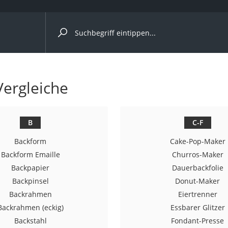
ergleiche nach Kategorie
Vergleiche
r
B
C-F
Backform
Cake-Pop-Maker
ger
Backform Emaille
Churros-Maker
Backpapier
Dauerbackfolie
s
Backpinsel
Donut-Maker
Backrahmen
Eiertrenner
Backrahmen (eckig)
Essbarer Glitzer
ne
Backstahl
Fondant-Presse