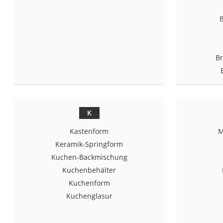
Saug-Wisch-Robot
Handstaubsauger
Milchaufschäumer
Kondenstrockner
Br
Reiskocher
Heißwasserspend
Tierhaarstaubsau
K
Ecovacs-Saugrobo
Kastenform
M
Nespresso-Maschi
Keramik-Springform
Messerschärfer
Kuchen-Backmischung
Service
Kuchenbehälter
Kuchenform
Kuchenglasur