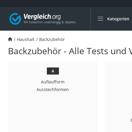
Kategorien
Die beliebtesten V
Haushalt
Haushalt
Backzubehör
Wassersprudler
Backzubehör - Alle Tests und 
Zentralstaubsauge
Brotbackautomat
Wischroboter
A
Wäschespinne
Auflaufform
Industriestaubsau
Ausstechformen
Spülmaschinentab
Akku-Staubsauger
Eierkocher
AEG-Waschmaschi