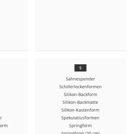
S
Sahnespender
Schillerlockenformen
Silikon-Backform
Silikon-Backmatte
Silikon-Kastenform
r
Spekulatiusformen
form
Springform
Springform (20 cm)