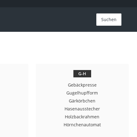
Suchen
G-H
Gebäckpresse
Gugelhupfform
Gärkörbchen
Hasenausstecher
Holzbackrahmen
Hörnchenautomat