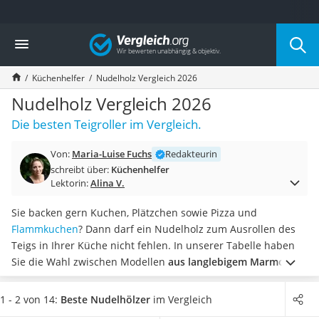
Die beliebtesten Vergleiche nach Kategorie
Vergleich
Haushalt
Wassersprudler
Küchenhelfer
Nudelholz Vergleich 2026
Zentralstaubsauger
Brotbackautomat
Nudelholz Vergleich 2026
Wischroboter
Die besten Teigroller im Vergleich.
Wäschespinne
Industriestaubsauger
Von:
Maria-Luise Fuchs
Redakteurin
Spülmaschinentabs
schreibt über:
Küchenhelfer
Akku-Staubsauger
Lektorin:
Alina V.
Eierkocher
AEG-Waschmaschine
Sie backen gern Kuchen, Plätzchen sowie Pizza und
Saug-Wisch-Roboter
Flammkuchen
? Dann darf ein Nudelholz zum Ausrollen des
Handstaubsauger
Teigs in Ihrer Küche nicht fehlen. In unserer Tabelle haben
Milchaufschäumer
Sie die Wahl zwischen Modellen
aus langlebigem Marmor,
Kondenstrockner
pflegeleichtem Silikon oder umweltfreundlichem Holz
.
Reiskocher
Achten Sie beim Kauf außerdem auf eine
lange Rollfläche,
1 - 2 von 14:
Beste Nudelhölzer
im Vergleich
Heißwasserspender
mit der sich auch größere Teigmengen schnell und bequem