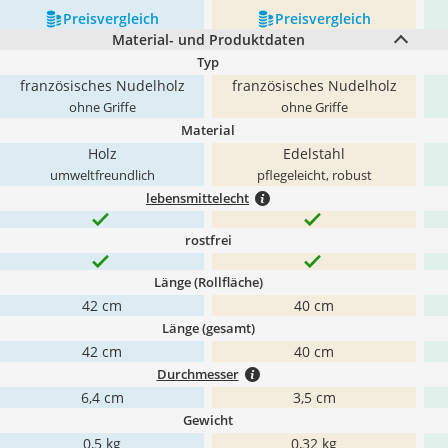
Preis­vergleich
Preis­vergleich
Material- und Produktdaten
Typ
französisches Nudelholz
französisches Nudelholz
ohne Griffe
ohne Griffe
Material
Holz
Edelstahl
umweltfreundlich
pflegeleicht, robust
lebensmittelecht
rostfrei
Länge (Rollfläche)
42 cm
40 cm
Länge (gesamt)
42 cm
40 cm
Durchmesser
6,4 cm
3,5 cm
Gewicht
0,5 kg
0,32 kg