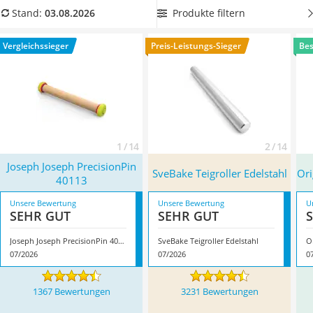
Tierhaarstaubsauger
ausrollen lassen
. Damit Sie die Reinigung des Nudelholzes
Produkte filtern
Stand:
03.08.2026
Ecovacs-Saugroboter
im Praxis-Test nicht zu viel Zeit kostet, lohnt es sich, ein
Nespresso-Maschine
spülmaschinengeeignetes Nudelholz zu kaufen. Überzeugt
Vergleichssieger
Preis-Leistungs-Sieger
Bes
Messerschärfer
hat uns hier im August 2026 besonders das Modell
Joseph
Service
Joseph PrecisionPin 40113
*
mit seinen Eigenschaften.
1 / 14
2 / 14
Joseph Joseph PrecisionPin
SveBake Teigroller Edelstahl
Ori
40113
Unsere Bewertung
Unsere Bewertung
U
SEHR GUT
SEHR GUT
Joseph Joseph PrecisionPin 40113
SveBake Teigroller Edelstahl
O
07/2026
07/2026
0
1367 Bewertungen
3231 Bewertungen