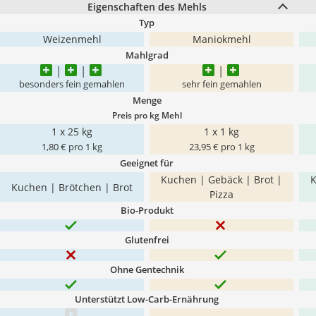
Eigenschaften des Mehls
Typ
Weizenmehl
Maniokmehl
Mahlgrad
besonders fein gemahlen
sehr fein gemahlen
Menge
Preis pro kg Mehl
1 x 25 kg
1 x 1 kg
1,80 € pro 1 kg
23,95 € pro 1 kg
Geeignet für
Kuchen | Gebäck | Brot |
K
Kuchen | Brötchen | Brot
Pizza
Bio-Produkt
Glutenfrei
Ohne Gentechnik
Unterstützt Low-Carb-Ernährung