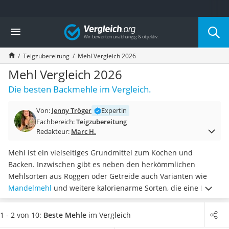
Die beliebtesten Vergleiche nach Kategorie
Vergleich
Lebensmittel
Schwarzkümmelöl
Teigzubereitung
Mehl Vergleich 2026
Knäckebrot
Schwarzkümmelöl-Kapseln
Mehl Vergleich 2026
Manukahonig
Die besten Backmehle im Vergleich.
Eiklar
Astronautenkost
Von:
Jenny Tröger
Expertin
Balsamico-Essig
Fachbereich:
Teigzubereitung
Schwarzkümmelöl bio
Redakteur:
Marc H.
Sardinen
Honig
Mehl ist ein vielseitiges Grundmittel zum Kochen und
Gemüsebrühe
Backen. Inzwischen gibt es neben den herkömmlichen
Eiskaffee-Pulver
Mehlsorten aus Roggen oder Getreide auch Varianten wie
Irischer Whiskey
Mandelmehl
und weitere kalorienarme Sorten, die eine Low-
Grapefruitkernextrakt
Carb-Ernährung unterstützen.
Suchen Sie, ganz ohne einen
Matcha-Set
eigenen Test zu machen, eine zuckerarme Sorte? Dann
1 - 2 von 10:
Beste Mehle
im Vergleich
Sojasauce
wählen Sie dafür eines der passenden
Produkte aus unserer