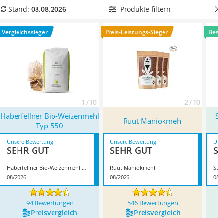
MCT-Öl
Tabelle mit weniger als einem Gramm Zucker
. Überzeugt hat
Produkte filtern
Stand:
08.08.2026
Trüffelöl
uns hier im August 2026 besonders das Modell
Haberfellner
Erythrit
Bio-Weizenmehl Typ 550
*
mit seinen Eigenschaften.
Vergleichssieger
Preis-Leistungs-Sieger
Bes
Müsli ohne Zuckerzusatz
Service
1 / 10
2 / 10
Haberfellner Bio-Weizenmehl
Ruut Maniokmehl
Typ 550
Unsere Bewertung
Unsere Bewertung
U
SEHR GUT
SEHR GUT
Haberfellner Bio-Weizenmehl Typ 550
Ruut Maniokmehl
08/2026
08/2026
0
94 Bewertungen
546 Bewertungen
Preis­vergleich
Preis­vergleich