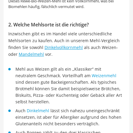
Dieses Rewe-Bio-Weizen-Mehl ist kein Vollkornmehl, was bei
Biomehlen häufig, fälschlich vermutet wird.
2. Welche Mehlsorte ist die richtige?
Inzwischen gibt es im Handel viele unterschiedliche
Mehlsorten zu kaufen. Auch in unserem Mehl-Vergleich
finden Sie sowohl
Dinkelvollkornmehl
als auch Weizen-
oder
Mandelmehl
vor.
Mehl aus Weizen gilt als ein „Klassiker“ mit
neutralem Geschmack. Vorteilhaft am
Weizenmehl
sind dessen gute Backeigenschaften. Als typisches
Brotmehl können Sie damit beispielsweise Brötchen,
Biskuits, Pizza- oder Kuchenteig oder Gebäck aller Art
selbst herstellen.
Auch
Dinkelmehl
lässt sich nahezu uneingeschränkt
einsetzen, ist aber für Allergiker aufgrund des hohen
Glutenanteils nicht besonders verträglich.
Auch Roggen zählt zu den drei klassischen