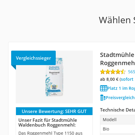
Wählen S
Stadtmühle
Vergleichssieger
Roggenmeh
56
ab 8,00 €
(
Sofort
Platz 1 im R
Preisvergleic
Technische Deta
Unsere Bewertung:
SEHR GUT
Modell
Unser Fazit für Stadtmühle
Waldenbuch Roggenmehl:
Bio
Das Roggenmehl Type 1150 aus