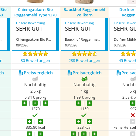
 Bio-
Chiemgaukorn Bio
Bauckhof Roggenmehl
Dorfner
50
Roggenmehl Type 1370
Vollkorn
Roggen
Unsere Bewertung
Unsere Bewertung
Unsere Bewer
SEHR GUT
SEHR GUT
SEHR G
berger Mühle Bio-Roggenmehl 1150
Chiemgaukorn Bio Roggenmehl Type 1370
Bauckhof Roggenmehl Vollkorn
08/2026
08/2026
08/2026
en
80 Bewertungen
288 Bewertungen
45 Bewer
ch
Preis­vergleich
Preis­vergleich
Preis­v
Nachhaltig
Nachhaltig
Nachha
2,5 kg
1 kg
5 k
5,84 € pro kg
1,99 € pro kg
2,58 € p
1370
1150
99
‎335,80 kcal
323 kcal
keine Herste