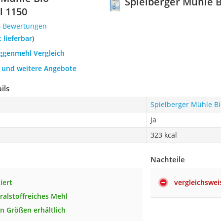
Spielberger Mühle 
 1150
4 Bewertungen
t lieferbar
)
oggenmehl Vergleich
h und weitere Angebote
ils
Spielberger Mühle B
Ja
323 kcal
Nachteile
ziert
vergleichswei
ralstoffreiches Mehl
en Größen erhältlich