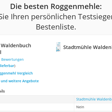
Die besten Roggenmehle:
ie Ihren persönlichen Testsiege
Bestenliste.
 Waldenbuch
Stadtmühle Walde
l
5 Bewertungen
 lieferbar
)
oggenmehl Vergleich
h und weitere Angebote
ils
Stadtmühle Walden
Nein