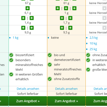
67 g
61 g
keine Herste
6,1 g
1 g
keine Herste
1,4 g
1,7 g
keine Herste
9,0 g
9,5 g
keine Herste
•
•
•
1 kg
keine
2,5 kg
•
10 kg
•
25 kg
biozertifiziert
bio und
ohne Zusa
demeterzertifiziert
besonders
in weiter
sehr
ches
mineralstoffreiches
erhältlich
mineralstoffreiches
Mehl
große Me
Mehl
ßen
in weiteren Größen
ohne Zusatzstoffe
erhältlich
n
Details ansehen
Details ansehen
Details 
r
Sofort lieferbar
Sofort lieferbar
Sofort li
»
Zum Angebot »
Zum Angebot »
Zum Ang