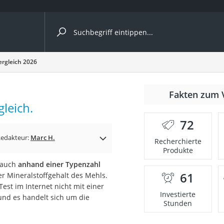
ergleiche nach Kategorie
rgleich 2026
Fakten zum 
Kapseln
leich.
72
edakteur:
Marc H.
Recherchierte
Produkte
 auch
anhand einer Typenzahl
61
der Mineralstoffgehalt des Mehls.
bio
Test im Internet nicht mit einer
Investierte
und es handelt sich um die
Stunden