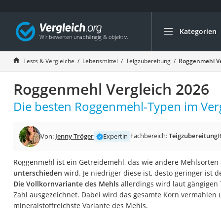
Kategorien
Die beliebtesten V
Lebensmittel
Tests & Vergleiche
Lebensmittel
Teigzubereitung
Roggenmehl Ve
Schwarzkümmelöl
Roggenmehl Vergleich 2026
Knäckebrot
Schwarzkümmelöl-
Die besten Roggenmehl-Typen im Verg
Manukahonig
Eiklar
Fachbereich:
Teigzubereitung
R
Von:
Jenny Tröger
Expertin
Astronautenkost
Roggenmehl ist ein Getreidemehl, das wie andere Mehlsorten
Balsamico-Essig
unterschieden
wird. Je niedriger diese ist, desto geringer ist 
Schwarzkümmelöl 
Die Vollkornvariante des Mehls
allerdings wird laut gängigen 
Zahl ausgezeichnet. Dabei wird das gesamte Korn vermahlen 
Sardinen
mineralstoffreichste Variante des Mehls.
Honig