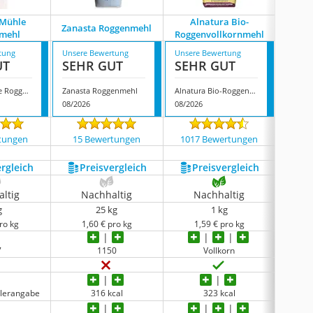
 Mühle
Alnatura Bio-
Roggenm
Zanasta Roggenmehl
mehl
Roggenvollkornmehl
tung
Unsere Bewertung
Unsere Bewertung
Unsere
UT
SEHR GUT
SEHR GUT
GUT
Dorfner Mühle Roggenmehl
Zanasta Roggenmehl
Alnatura Bio-Roggenvollkornmehl
08/2026
08/2026
08/202
tungen
15 Bewertungen
1017 Bewertungen
106
ergleich
Preis­vergleich
Preis­vergleich
P
ltig
Nachhaltig
Nachhaltig
N
g
25 kg
1 kg
ro kg
1,60 € pro kg
1,59 € pro kg
2
7
1150
Vollkorn
llerangabe
316 kcal
323 kcal