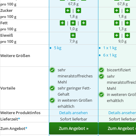
67,8 g
67,8 g
pro 100 g
Zucker
1,8 g
1,8 g
pro 100 g
Fett
1,0 g
1,3 g
pro 100 g
Eiweiß
7,9 g
9,0 g
pro 100 g
•
•
5 kg
1 x 1 kg
•
6 x 1 kg
Weitere Größen
sehr
biozertifiziert
mineralstoffreiches
sehr
Mehl
mineralstoffrei
Vorteile
sehr geringer Fett-
Mehl
Gehalt
in weiteren Grö
in weiteren Größen
erhältlich
erhältlich
Weitere Produktinfos
Details ansehen
Details ansehe
Lieferzeit
*
Sofort lieferbar
Sofort lieferba
Zum Angebot »
Zum Angebot 
Zum Angebot
*