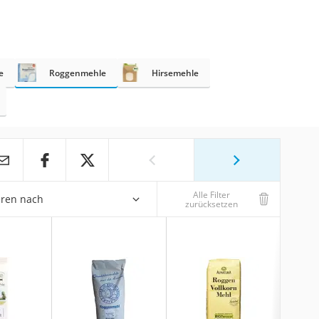
e
Roggenmehle
Hirsemehle
Alle Filter
eren nach
zurücksetzen