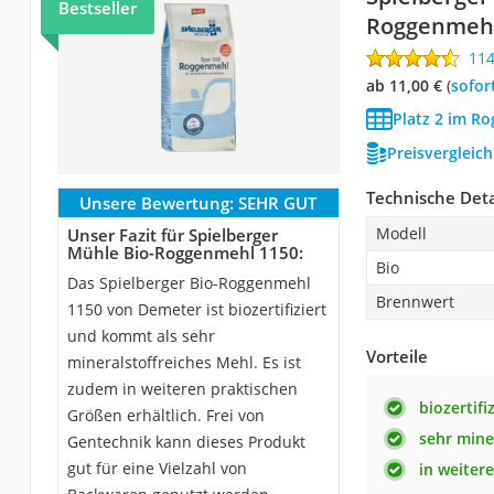
Bestseller
Roggenmehl
11
ab 11,00 €
(
Sofor
Platz 2 im R
Preisvergleic
Technische Deta
Unsere Bewertung:
SEHR GUT
Modell
Unser Fazit für Spielberger
Mühle Bio-Roggenmehl 1150:
Bio
Das Spielberger Bio-Roggenmehl
Brennwert
1150 von Demeter ist biozertifiziert
und kommt als sehr
Vorteile
mineralstoffreiches Mehl. Es ist
zudem in weiteren praktischen
biozertifi
Größen erhältlich. Frei von
sehr mine
Gentechnik kann dieses Produkt
gut für eine Vielzahl von
in weiter