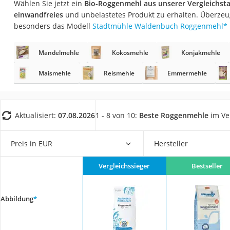
Wählen Sie jetzt ein
Bio-Roggenmehl aus unserer Vergleichsta
Gemüsebrühe
einwandfreies
und unbelastetes Produkt zu erhalten. Überzeu
Eiskaffee-Pulver
besonders das Modell
Stadtmühle Waldenbuch Roggenmehl
*
Irischer Whiskey
Mandelmehle
Kokosmehle
Konjakmehle
Grapefruitkernext
Matcha-Set
Maismehle
Reismehle
Emmermehle
Sojasauce
MCT-Öl
Aktualisiert:
07.08.2026
1 - 8 von 10:
Beste Roggenmehle
im Ve
Trüffelöl
Erythrit
Preis in EUR
Hersteller
Müsli ohne Zucker
Vergleichssieger
Bestseller
Service
Abbildung
*