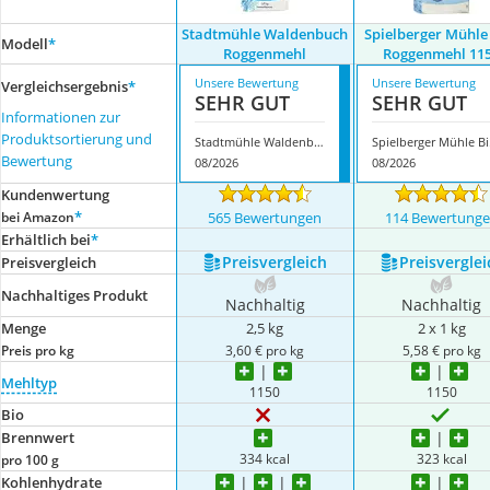
Stadtmühle Waldenbuch
Spielberger Mühle
Modell
*
Roggenmehl
Roggenmehl 11
Unsere Bewertung
Unsere Bewertung
Vergleichsergebnis
*
SEHR GUT
SEHR GUT
Informationen zur
Produktsortierung und
Stadtmühle Waldenbuch Roggenmehl
Spiel
Bewertung
08/2026
08/2026
Kundenwertung
*
bei Amazon
565 Bewertungen
114 Bewertung
Erhältlich bei
*
Preis­vergleich
Preis­verglei
Preis­vergleich
Nachhaltiges Produkt
Nachhaltig
Nachhaltig
Menge
2,5 kg
2 x 1 kg
Preis pro kg
3,60 € pro kg
5,58 € pro kg
Mehltyp
1150
1150
Bio
Brennwert
334 kcal
323 kcal
pro 100 g
Kohlenhydrate