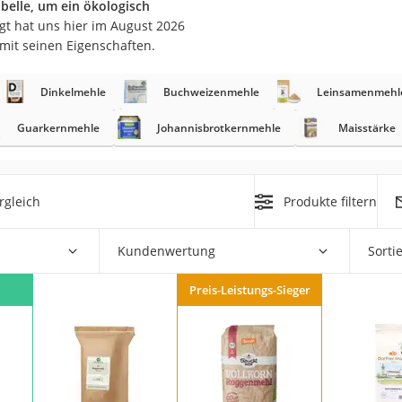
belle, um ein ökologisch
gt hat uns hier im August 2026
mit seinen Eigenschaften.
Dinkelmehle
Buchweizenmehle
Leinsamenmehl
rakt
Guarkernmehle
Johannisbrotkernmehle
Maisstärke
rgleich
Produkte filtern
Kundenwertung
Sorti
zusatz
Preis-Leistungs-Sieger