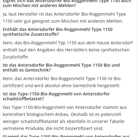
Eignet sich das Antersdorfer Bio-Roggenmehl Type 1150 auch
zum Mischen mit anderen Mehlen?
Ja, laut Hersteller ist das Antersdorfer Bio-Roggenmehl Type
1150 sehr gut geeignet zum Mischen mit anderen Mehlen.
Enthält das Antersdorfer Bio-Roggenmehl Type 1150
synthetische Zusatzstoffe?
Nein, das Bio-Roggenmehl Typ 1150 aus dem Hause Antersdorf
enthält laut den Angaben des Herstellers keine synthetischen
Zusatzstoffe.
Ist das Antersdorfer Bio-Roggenmehl Type 1150 Bio und
enthält es Gentechnik?
Nein, das Antersdorfer Bio-Roggenmehl Type 1150 ist Bio-
zertifiziert und wird absolut ohne Gentechnik hergestellt.
Ist das Type-1150-Bio-Roggnmehl von Antersdorfer
schadstoffbelastet?
Das Type-1150-Bio-Roggnmehl von Antersdorfer stammt aus
kontrolliert biologischem Anbau. Deshalb ist es potenziell
weniger schadstoffbelastet als ebenfalls in unserer Tabelle
vertretene Produkte, die nicht biozertifiziert sind.
Stammt das Type-1150-Bio-Roggnmehl von Antersdorfer aus