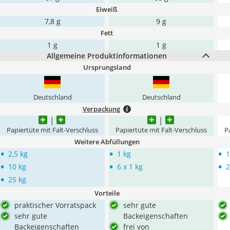
Eiweiß
7,8 g
9 g
Fett
1 g
1 g
Allgemeine Produktinformationen
Ursprungsland
Deutschland
Deutschland
Verpackung
Papiertüte mit Falt-Verschluss
Papiertüte mit Falt-Verschluss
P
Weitere Abfüllungen
•
•
•
2,5 kg
1 kg
1
•
•
•
10 kg
6 x 1 kg
2
•
25 kg
Vorteile
praktischer Vorratspack
sehr gute
sehr gute
Backeigenschaften
Backeigenschaften
frei von