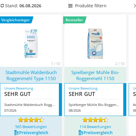
MCT-Öl
in einer wiederverschließbaren Papiertüte offeriert
wird,
Produkte filtern
Stand:
06.08.2026
Trüffelöl
wenn Sie das Mehl stets sicher vor Schädlingen aufbewahren
Erythrit
und dazu nicht zwingend in ein separates, verschließbares
Vergleichssieger
Bestseller
Müsli ohne Zuckerzusatz
Behältnis umfüllen möchten. Überzeugt hat uns hier im
Service
August 2026 besonders das Modell
Stadtmühle Waldenbuch
Roggenmehl Type 1150
*
mit seinen Eigenschaften.
1 / 10
2 / 10
Stadtmühle Waldenbuch
Spielberger Mühle Bio-
Roggenmehl Type 1150
Roggenmehl 1150
Unsere Bewertung
Unsere Bewertung
U
SEHR GUT
SEHR GUT
Stadtmühle Waldenbuch Roggenmehl Type 1150
Spielberger Mühle Bio-Roggenmehl 1150
07/2026
08/2026
0
565 Bewertungen
114 Bewertungen
Preis­vergleich
Preis­vergleich