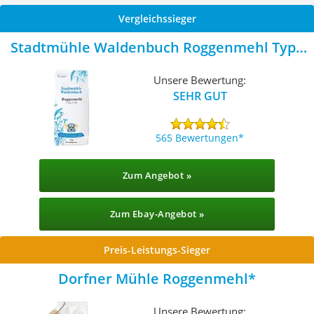
Vergleichssieger
Stadtmühle Waldenbuch Roggenmehl Type
1150
Unsere Bewertung:
SEHR GUT
565 Bewertungen
Zum Angebot »
Zum Ebay-Angebot »
Preis-Leistungs-Sieger
Dorfner Mühle Roggenmehl
Unsere Bewertung: