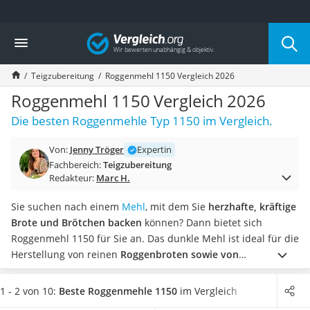
Die beliebtesten Vergleiche nach Kategorie
Vergleich
Lebensmittel
Schwarzkümmelöl
Teigzubereitung
Roggenmehl 1150 Vergleich 2026
Knäckebrot
Schwarzkümmelöl-Kapseln
Roggenmehl 1150 Vergleich 2026
Manukahonig
Die besten Roggenmehle Typ 1150 im Vergleich.
Eiklar
Astronautenkost
Von:
Jenny Tröger
Expertin
Balsamico-Essig
Fachbereich:
Teigzubereitung
Schwarzkümmelöl bio
Redakteur:
Marc H.
Sardinen
Honig
Sie suchen nach einem
Mehl
, mit dem Sie
herzhafte, kräftige
Gemüsebrühe
Brote und Brötchen backen
können? Dann bietet sich
Eiskaffee-Pulver
Roggenmehl 1150 für Sie an. Das dunkle Mehl ist ideal für die
Irischer Whiskey
Herstellung von reinen
Roggenbroten sowie von
Grapefruitkernextrakt
Mischbroten
auf Weizen- und Roggenmehlbasis geeignet,
Matcha-Set
wie verschiedene Online-Tests bestätigen.
Wählen Sie jetzt
1 - 2 von 10:
Beste Roggenmehle 1150
im Vergleich
Sojasauce
ein Roggenmehl 1150 aus unserer Vergleichstabelle aus, das