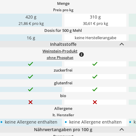
Menge
Preis pro kg
420 g
310 g
21,86 € pro kg
30,61 € pro kg
Dosis für 500 g Mehl
16 g
keine Herstellerangabe
Inhaltsstoffe
Weinstein-Produkt
ohne Phosphat
zuckerfrei
glutenfrei
bio
Allergene
lt. Hersteller
•
•
•
keine Allergene enthalten
keine Allergene enthalten
k
Nährwertangaben pro 100 g