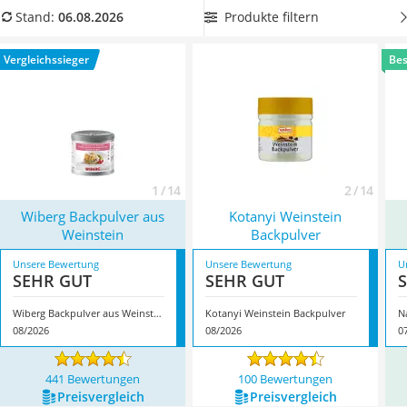
MCT-Öl
Reinigungswirkung. Wenn Sie mit Backpulver ihr Haus
Produkte filtern
Stand:
06.08.2026
Trüffelöl
schrubben, brauchen Sie deutlich mehr als einen Teelöffel
Erythrit
voll. Wählen Sie dann aus unserem Vergleich eine
Vergleichssieger
Bes
Müsli ohne Zuckerzusatz
Packungsgröße ab 1 kg. Überzeugt hat uns hier im August
Service
2026 besonders das Modell
Wiberg Backpulver aus
Weinstein
*
mit seinen Eigenschaften.
1 / 14
2 / 14
Wiberg Backpulver aus
Kotanyi Weinstein
Weinstein
Backpulver
Unsere Bewertung
Unsere Bewertung
U
SEHR GUT
SEHR GUT
Wiberg Backpulver aus Weinstein
Kotanyi Weinstein Backpulver
08/2026
08/2026
0
441 Bewertungen
100 Bewertungen
Preis­vergleich
Preis­vergleich