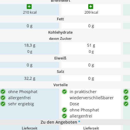
Brennwert
210 kcal
209 kcal
Fett
0 g
0 g
Kohlehydrate
davon Zucker
18,3 g
51 g
0 g
0 g
Eiweiß
0 g
0 g
Salz
32,2 g
0 g
Vorteile
ohne Phosphat
in praktischer
allergenfrei
wiederverschließbarer
sehr ergiebig
Dose
ohne Phosphat
allergenfrei
Zu den Angeboten
*
Lieferzeit
Lieferzeit