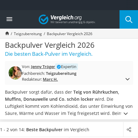
Die beliebtesten Vergleiche nach Kategorie
Vergleich
Lebensmittel
Schwarzkümmelöl
Teigzubereitung
Backpulver Vergleich 2026
Knäckebrot
Schwarzkümmelöl-Kapseln
Backpulver Vergleich 2026
Manukahonig
Die besten Back-Pulver im Vergleich.
Eiklar
Astronautenkost
Von:
Jenny Tröger
Expertin
Balsamico-Essig
Fachbereich:
Teigzubereitung
Schwarzkümmelöl bio
Redakteur:
Marc H.
Sardinen
Honig
Backpulver sorgt dafür, dass der
Teig von Rührkuchen,
Gemüsebrühe
Muffins, Donauwelle und Co. schön locker
wird. Die
Eiskaffee-Pulver
Luftigkeit kommt vom Kohlendioxid, das unter Einwirkung von
Irischer Whiskey
Säure, Wärme und Wasser im Teig freigesetzt wird.
Beim
Grapefruitkernextrakt
Backen wird pro 500 g Mehl nur etwa ein Teelöffel voll
Matcha-Set
benötigt. Doch Backpulver ist
auch ein beliebtes Hausmittel
.
1 - 2 von 14:
Beste Backpulver
im Vergleich
Sojasauce
Tests im Internet berichten von der guten