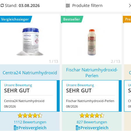
Philips-Sonicare-Zahnbürste
Wählen Sie jetzt aus unserer Vergleichstabelle
Produkte filtern
Stand:
03.08.2026
Schildkrötenhaus
lebensmittelechte Natronlauge
, damit Sie das Produkt auch
Mineralfutter Pferd
zum Backen von Laugengebäck verwenden können.
Vergleichssieger
Bestseller
Pre
Massagegerät
Überzeugt hat uns hier im August 2026 besonders das
Service
Modell
Centra24 Natriumhydroxid
*
mit seinen Eigenschaften.
1 / 13
2 / 13
Fischar Natriumhydroxid-
Centra24 Natriumhydroxid
Perlen
Unsere Bewertung
Unsere Bewertung
U
SEHR GUT
SEHR GUT
Centra24 Natriumhydroxid
Fischar Natriumhydroxid-Perlen
C
08/2026
08/2026
0
1112 Bewertungen
827 Bewertungen
Preis­vergleich
Preis­vergleich