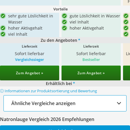
F
Vorteile
sehr gute Löslichkeit in
gute Löslichkeit in Wasser
Wasser
viel Inhalt
hoher Aktivgehalt
hoher Aktivgehalt
viel Inhalt
Zu den Angeboten
*
Lieferzeit
Lieferzeit
Sofort lieferbar
Sofort lieferbar
L
Vergleichssieger
Bestseller
Zum Angebot »
Zum Angebot »
Erhältlich bei
*
ⓘ Informationen zur Produktsortierung und Bewertung
Ähnliche Vergleiche anzeigen
Natronlauge Vergleich 2026 Empfehlungen