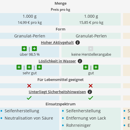
Menge
Preis pro kg
1.000 g
1.000 g
14,99 € pro kg
15,85 € pro kg
Form
Granulat-Perlen
Granulat-Perlen
Hoher Aktivgehalt
über 98,5 %
keine Herstellerangabe
Löslichkeit in Wasser
sehr gut
gut
Für Lebensmittel geeignet
Unterliegt Sicherheitshinweisen
Einsatzspektrum
•
•
•
Seifenherstellung
Seifenherstellung
S
•
•
•
Neutralisation von Säure
Entfernung von Lack
E
•
•
Rohrreiniger
E