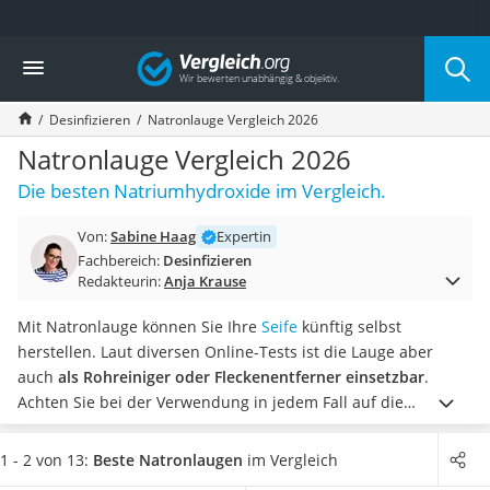
Die beliebtesten Vergleiche nach Kategorie
Vergleich
Drogerie
Inhalator
Desinfizieren
Natronlauge Vergleich 2026
Haarschneider
Rollator
Natronlauge Vergleich 2026
Braun Rasierer
Die besten Natriumhydroxide im Vergleich.
Katzenklappe (Chip)
Rasierer
Von:
Sabine Haag
Expertin
Masturbator
Fachbereich:
Desinfizieren
Massagepistole
Redakteurin:
Anja Krause
Epilierer
Reisehaartrockner
Mit Natronlauge können Sie Ihre
Seife
künftig selbst
Eiweißpulver
herstellen. Laut diversen Online-Tests ist die Lauge aber
Magnesiumpräparat
auch
als Rohreiniger oder Fleckenentferner einsetzbar
.
Katzenklappe
Achten Sie bei der Verwendung in jedem Fall auf die
Nackenmassagegerät
Sicherheits- und Gebrauchshinweise und tragen Sie
Zeckenschutz Katze
entsprechende Schutzkleidung, damit Sie Hautkontakt zur
1 - 2 von 13:
Beste Natronlaugen
im Vergleich
leichter Haartrockner
chemischen Natronlauge möglichst vermeiden können.