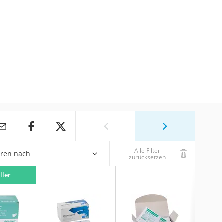
Alle Filter
eren nach
zurücksetzen
ller