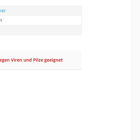
her
n
egen Viren und Pilze geeignet