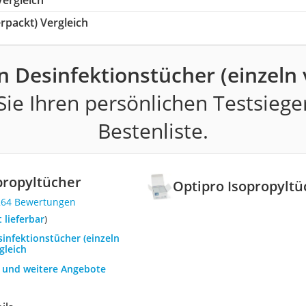
packt) Vergleich
n Desinfektionstücher (einzeln 
ie Ihren persönlichen Testsiege
Bestenliste.
propyltücher
Optipro Isopropyltü
264 Bewertungen
t lieferbar
)
sinfektionstücher (einzeln
gleich
h und weitere Angebote