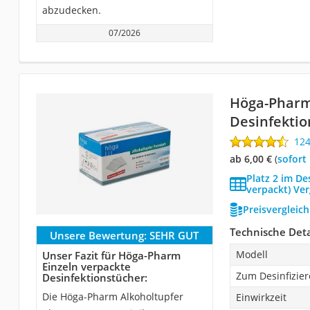
abzudecken.
07/2026
Höga-Pharm
Desinfektio
12
ab 6,00 €
(
Sofort
Platz 2 im De
verpackt) Ver
Preisvergleic
Technische Deta
Unsere Bewertung:
SEHR GUT
Modell
Unser Fazit für Höga-Pharm
Einzeln verpackte
Zum Desinfizie
Desinfektionstücher:
Die Höga-Pharm Alkoholtupfer
Einwirkzeit