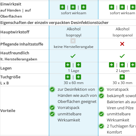
Einwirkzeit
auf Händen | auf
sofort wirksam
sofort wirksam
Oberflächen
Eigenschaften der einzeln verpackten Desinfektionstücher
Alkohol
Alkohol
Hauptwirkstoff
Isopropyl
Isopropanol
Pflegende Inhaltsstoffe
keine Herstellerangabe
Hautfreundlich
lt. Herstellerangaben
Lagen
1 Lage
2 Lagen
Tuchgröße
30 x 60 mm
30 x 30 mm
L x B
zur Desinfektion von
Vorratspack
Händen wie auch von
bekämpft sowo
Oberflächen geeignet
Bakterien als au
Vorratspack
Viren und Pilze
Vorteile
unmittelbare
unmittelbare
Wirksamkeit
Wirksamkeit
2 Tuchlagen für
Komfort