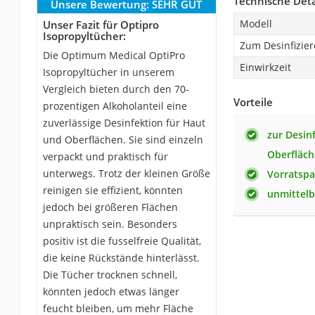
Technische Deta
Unsere Bewertung:
SEHR GUT
Modell
Unser Fazit für Optipro
Isopropyltücher:
Zum Desinfizie
Die Optimum Medical OptiPro
Einwirkzeit
Isopropyltücher in unserem
Vergleich bieten durch den 70-
Vorteile
prozentigen Alkoholanteil eine
zuverlässige Desinfektion für Haut
zur Desin
und Oberflächen. Sie sind einzeln
Oberfläch
verpackt und praktisch für
unterwegs. Trotz der kleinen Größe
Vorratspa
reinigen sie effizient, könnten
unmittelb
jedoch bei größeren Flächen
unpraktisch sein. Besonders
positiv ist die fusselfreie Qualität,
die keine Rückstände hinterlässt.
Die Tücher trocknen schnell,
könnten jedoch etwas länger
feucht bleiben, um mehr Fläche