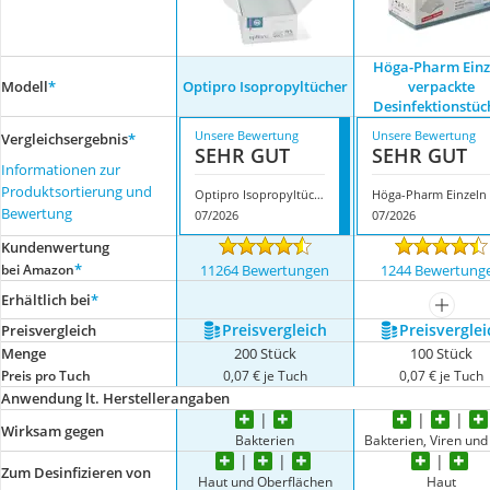
Höga-Pharm Einz
Modell
*
Optipro Isopropyltücher
verpackte
Desinfektionstüc
Unsere Bewertung
Unsere Bewertung
Vergleichsergebnis
*
SEHR GUT
SEHR GUT
Informationen zur
Produktsortierung und
Optipro Isopropyltücher
H
Bewertung
07/2026
07/2026
Kundenwertung
*
bei Amazon
11264 Bewertungen
1244 Bewertung
Erhältlich bei
*
mehr a
Preis­vergleich
Preis­verglei
Preis­vergleich
Menge
200 Stück
100 Stück
Preis pro Tuch
0,07 € je Tuch
0,07 € je Tuch
Anwendung lt. Herstellerangaben
Wirksam gegen
Bakterien
Bakterien, Viren und 
Zum Desinfizieren von
Haut und Oberflächen
Haut