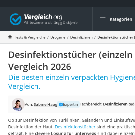
Kategorien
Die beliebtesten V
Drogerie
Tests & Vergleiche
Drogerie
Desinfizieren
Desinfektionstücher (
Inhalator
Desinfektionstücher (einzeln
Haarschneider
Rollator
Vergleich 2026
Braun Rasierer
Die besten einzeln verpackten Hygien
Katzenklappe (Chi
Vergleich.
Rasierer
Masturbator
Fachbereich:
Desinfizieren
Red
Von:
Sabine Haag
Expertin
Massagepistole
Epilierer
Ob zur Desinfektion von Türklinken, Geländern und Einkaufsw
Desinfektion der Haut:
Desinfektionstücher
sind eine praktisc
Reisehaartrockner
gefragt. Eine
clevere Lösung für unterwegs
sind dabei einzeln