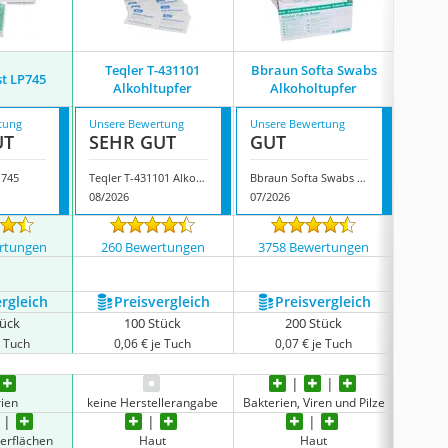
Teqler T-431101
Bbraun Softa Swabs
st LP745
Medi I
Alkohltupfer
Alkoholtupfer
tung
Unsere Bewertung
Unsere Bewertung
Unsere
UT
SEHR GUT
GUT
GUT
P745
Teqler T-431101 Alkohltupfer
Bbraun Softa Swabs Alkoholtupfer
08/2026
07/2026
08/202
rtungen
260 Bewertungen
3758 Bewertungen
1841
ergleich
Preis­vergleich
Preis­vergleich
P
tück
100 Stück
200 Stück
2
e Tuch
0,06 € je Tuch
0,07 € je Tuch
0,
rien
keine Herstellerangabe
Bakterien, Viren und Pilze
Bakterie
erflächen
Haut
Haut