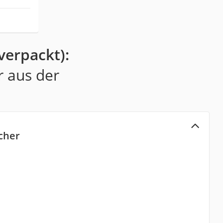
verpackt):
r aus der
cher