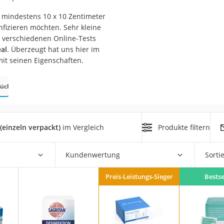
d mindestens 10 x 10 Zentimeter
at
nfizieren möchten. Sehr kleine
, verschiedenen Online-Tests
al
. Überzeugt hat uns hier im
rät
it seinen Eigenschaften.
e
tücher
ner
Zahnbürste
(einzeln verpackt)
im Vergleich
Produkte filtern
d
Kundenwertung
Sorti
Preis-Leistungs-Sieger
Bestse