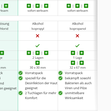
irksam
sofort wirksam
sofort wirksam
so
lösung
Alkohol
Alkohol
hlorid
Isopropyl
Isopropanol
ge
2 Lagen
1 Lage
0 mm
30 x 30 mm
32 x 67 mm
ck
Vorratspack
Vorratspack
Vor
i
speziell für die
bekämpft sowohl
spez
Desinfektion der Haut
Bakterien als auch
Des
und
geeignet
Viren und Pilze
gee
en geeignet
2 Tuchlagen für mehr
unmittelbare
unm
Komfort
Wirksamkeit
Wir