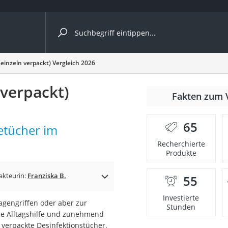
ergleiche nach Kategorie
einzeln verpackt) Vergleich 2026
 verpackt)
Fakten zum 
65
etücher im
p)
Recherchierte
Produkte
akteurin:
Franziska B.
55
Investierte
agengriffen oder aber zur
Stunden
he Alltagshilfe und zunehmend
 verpackte Desinfektionstücher.