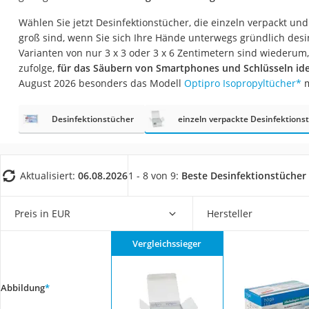
Eiweißpulver
Wählen Sie jetzt Desinfektionstücher, die einzeln verpackt un
Magnesiumpräpar
groß sind, wenn Sie sich Ihre Hände unterwegs gründlich desi
Varianten von nur 3 x 3 oder 3 x 6 Zentimetern sind wiederum
Katzenklappe
zufolge,
für das Säubern von Smartphones und Schlüsseln ide
Nackenmassagege
August 2026 besonders das Modell
Optipro Isopropyltücher
*
m
Zeckenschutz Katz
Desinfektionstücher
einzeln verpackte Desinfektions
leichter Haartrock
Philips-Sonicare-
Schildkrötenhaus
Aktualisiert:
06.08.2026
1 - 8 von 9:
Beste Desinfektionstücher 
Mineralfutter Pfer
Massagegerät
Preis in EUR
Hersteller
Service
Vergleichssieger
Abbildung
*