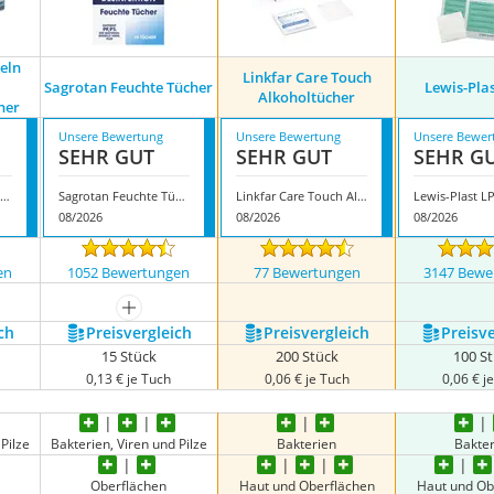
eln
Linkfar Care Touch
Sagrotan Feuchte Tücher
Lewis-Pla
Alkoholtücher
her
Unsere Bewertung
Unsere Bewertung
Unsere Bewer
SEHR GUT
SEHR GUT
SEHR G
öga-Pharm Einzeln verpackte Desinfektionstücher
Sagrotan Feuchte Tücher
Linkfar Care Touch Alkoholtücher
Lewis-Plast L
08/2026
08/2026
08/2026
en
1052 Bewertungen
77 Bewertungen
3147 Bewe
nzeigen
mehr anzeigen
ch
Preis­vergleich
Preis­vergleich
Preis­v
15 Stück
200 Stück
100 S
0,13 € je Tuch
0,06 € je Tuch
0,06 € j
Pilze
Bakterien, Viren und Pilze
Bakterien
Bakte
Oberflächen
Haut und Oberflächen
Haut und Ob