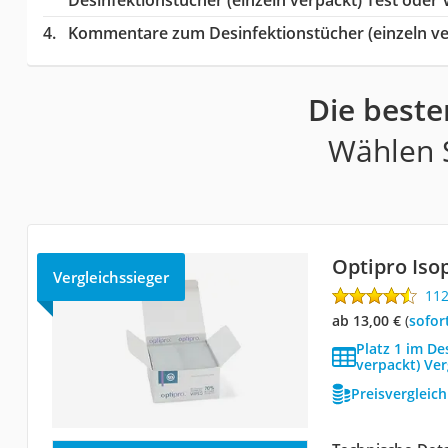
Kommentare zum Desinfektionstücher (einzeln ver
Die beste
Wählen S
Optipro Iso
Vergleichssieger
11
ab 13,00 €
(
Sofor
Platz 1 im De
verpackt) Ver
Preisvergleic