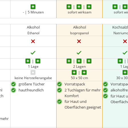
- | 5 Minuten
sofort wirksam
sofort w
Alkohol
Alkohol
Kochsalz
Ethanol
Isopropanol
Natriumc
1 Lage
2 Lagen
1 La
keine Herstellerangabe
50 x 50 cm
30 x 3
größere Tücher
Vorratspack
Vorratspa
hl
hautfreundlich
2 Tuchlagen für mehr
alkoholfre
ch
Komfort
für Haut 
für Haut und
Oberfläch
Oberflächen geeignet
 mehr