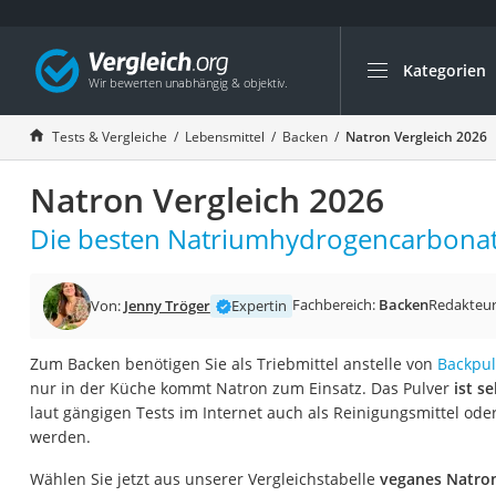
Kategorien
Die beliebtesten V
Lebensmittel
Tests & Vergleiche
Lebensmittel
Backen
Natron Vergleich 2026
Schwarzkümmelöl
Natron Vergleich 2026
Knäckebrot
Schwarzkümmelöl-
Die besten Natriumhydrogencarbonate
Manukahonig
Eiklar
Fachbereich:
Backen
Redakteu
Von:
Jenny Tröger
Expertin
Astronautenkost
Zum Backen benötigen Sie als Triebmittel anstelle von
Backpul
Balsamico-Essig
nur in der Küche kommt Natron zum Einsatz. Das Pulver
ist s
Schwarzkümmelöl 
laut gängigen Tests im Internet auch als Reinigungsmittel od
werden.
Sardinen
Honig
Wählen Sie jetzt aus unserer Vergleichstabelle
veganes Natro