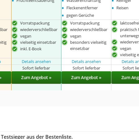
•
•
•
Früchteentsäuerung
Wasserenthärtung
Reiniger
•
•
Fleckenentferner
Reisen
•
gegen Gerüche
Vorratspackung
Vorratspackung
laktosefre
ßbar
wiederverschließbar
wiederverschließbar
praktisch 
unterweg
vegan
vegan
wiederver
itig
vielseitig einsetzbar
besonders vielseitig
vegan
einsetzbar
inkl. E-Book
vielseitig
n
Details ansehen
Details ansehen
Details 
r
Sofort lieferbar
Sofort lieferbar
Sofort li
»
Zum Angebot »
Zum Angebot »
Zum Ang
Testsieger aus der Bestenliste.