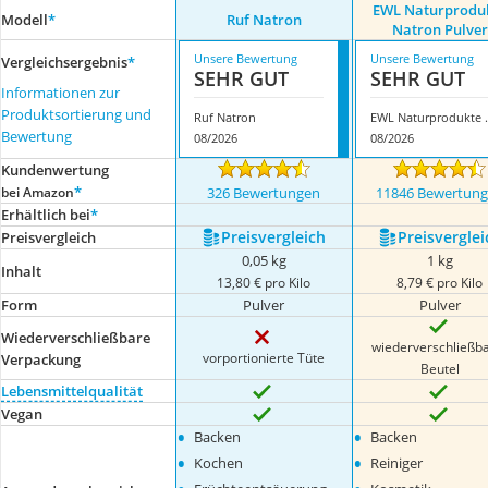
EWL Naturprodu
Modell
*
Ruf Natron
Natron Pulver
Unsere Bewertung
Unsere Bewertung
Vergleichsergebnis
*
SEHR GUT
SEHR GUT
Informationen zur
Produktsortierung und
Ruf Natron
EWL Naturpr
Bewertung
08/2026
08/2026
Kundenwertung
*
bei Amazon
326 Bewertungen
11846 Bewertun
Erhältlich bei
*
Preis­vergleich
Preis­verglei
Preis­vergleich
0,05 kg
1 kg
Inhalt
13,80 € pro Kilo
8,79 € pro Kilo
Form
Pulver
Pulver
Wiederverschließbare
wiederverschließb
vorportionierte Tüte
Verpackung
Beutel
Lebensmittelqualität
Vegan
•
•
Backen
Backen
•
•
Kochen
Reiniger