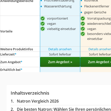
•
•
Früchteentsäuerung
Kosmetik
Anwendungsbereiche
•
•
Wasserenthärtung
Fleckenentferner
•
gegen Gerüche
vorportioniert
Vorratspackung
vegan
wiederverschlie
vielseitig einsetzbar
vegan
Vorteile
besonders vielse
einsetzbar
Weitere Produktinfos
Details ansehen
Details ansehe
Lieferzeit
*
Sofort lieferbar
Sofort lieferba
Zum Angebot »
Zum Angebot 
Zum Angebot
*
Erhältlich bei
*
Inhaltsverzeichnis
Natron Vergleich 2026
Die besten Natron:
Wählen Sie Ihren persönlichen 