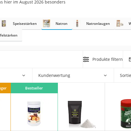
ns hier im August 2026 besonders
Speisestärken
Natron
Natronlaugen
W
rakt
felstärken
h
Produkte filtern
Kundenwertung
Sorti
zusatz
eger
Bestseller