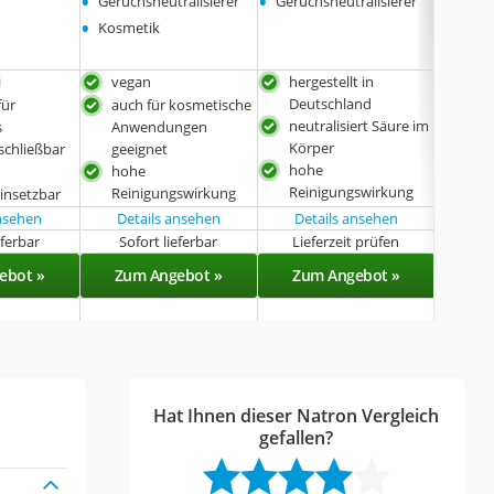
•
•
•
Geruchsneutralisierer
Geruchsneutralisierer
Reinig
•
•
Kosmetik
Fußb
i
vegan
hergestellt in
im 
Deutschland
für
auch für kosmetische
veg
neutralisiert Säure im
s
Anwendungen
kei
Körper
schließbar
geeignet
Wir
hohe
hohe
Reinigungswirkung
Reinigungswirkung
 einsetzbar
ansehen
Details ansehen
Details ansehen
Det
eferbar
Sofort lieferbar
Lieferzeit prüfen
Sof
ebot »
Zum Angebot »
Zum Angebot »
Zu
Hat Ihnen dieser Natron Vergleich
gefallen?