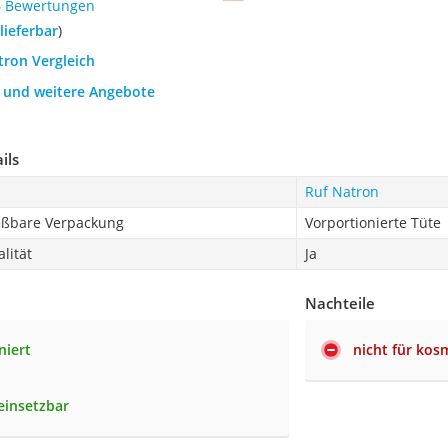
6 Bewertungen
 lieferbar
)
tron Vergleich
h und weitere Angebote
ils
Ruf Natron
eßbare Verpackung
Vorportionierte Tüte
lität
Ja
Nachteile
niert
nicht für ko
 einsetzbar