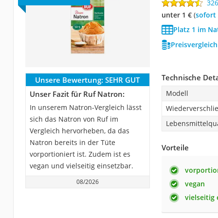
32
unter 1 €
(
Sofort
Platz 1 im Na
Preisvergleic
Technische Deta
Unsere Bewertung:
SEHR GUT
Modell
Unser Fazit für Ruf Natron:
In unserem Natron-Vergleich lässt
Wiederverschli
sich das Natron von Ruf im
Lebensmittelqua
Vergleich hervorheben, da das
Natron bereits in der Tüte
Vorteile
vorportioniert ist. Zudem ist es
vegan und vielseitig einsetzbar.
vorportio
08/2026
vegan
vielseitig