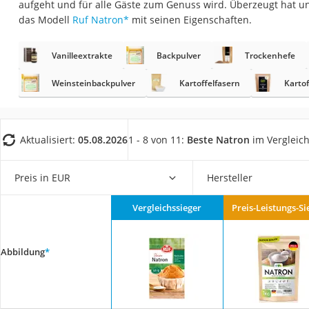
aufgeht und für alle Gäste zum Genuss wird. Überzeugt hat u
Gemüsebrühe
das Modell
Ruf Natron
*
mit seinen Eigenschaften.
Eiskaffee-Pulver
Irischer Whiskey
Vanilleextrakte
Backpulver
Trockenhefe
Grapefruitkernext
Weinsteinbackpulver
Kartoffelfasern
Kartof
Matcha-Set
Sojasauce
Aktualisiert:
05.08.2026
1 - 8 von 11:
Beste Natron
im Vergleic
MCT-Öl
Trüffelöl
Preis in EUR
Hersteller
Erythrit
Müsli ohne Zucker
Vergleichssieger
Preis-Leistungs-Si
Service
Abbildung
*