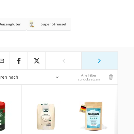
eizengluten
Super Streusel
Alle Filter
eren nach
zurücksetzen