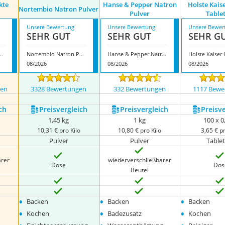
kte
Hanse & Pepper Natron
Holste Kais
Nortembio Natron Pulver
Pulver
Table
Unsere Bewertung
Unsere Bewertung
Unsere Bewer
SEHR GUT
SEHR GUT
SEHR G
odukte Natron Pulver
Nortembio Natron Pulver
Hanse & Pepper Natron Pulver
08/2026
08/2026
08/2026
gen
3328 Bewertungen
332 Bewertungen
1117 Bewe
ch
Preis­vergleich
Preis­vergleich
Preis­v
1,45 kg
1 kg
100 x 0
10,31 € pro Kilo
10,80 € pro Kilo
3,65 € pr
Pulver
Pulver
Table
arer
wiederverschließbarer
Dose
Dos
Beutel
•
•
•
Backen
Backen
Backen
•
•
•
Kochen
Badezusatz
Kochen