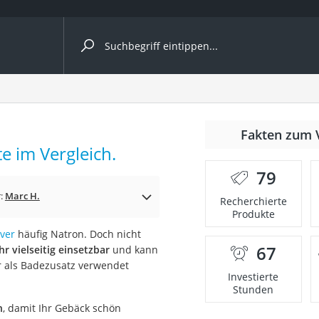
ergleiche nach Kategorie
Fakten zum 
Kapseln
 im Vergleich.
79
r:
Marc H.
Recherchierte
Produkte
ver
häufig Natron. Doch nicht
67
ehr vielseitig einsetzbar
und kann
bio
er als Badezusatz verwendet
Investierte
Stunden
n
, damit Ihr Gebäck schön