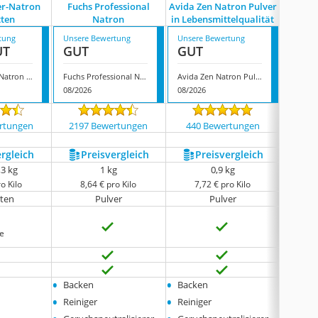
er-Natron
Fuchs Professional
Avida Zen Natron Pulver
Fein
tten
Natron
in Lebensmittelqualität
tung
Unsere Bewertung
Unsere Bewertung
Unsere
UT
GUT
GUT
GUT
Holste Kaiser-Natron Tabletten
Fuchs Professional Natron
Avida Zen Natron Pulver in Lebensmittelqualität
08/2026
08/2026
08/202
rtungen
2197 Bewertungen
440 Bewertungen
890
ergleich
Preis­vergleich
Preis­vergleich
P
,3 kg
1 kg
0,9 kg
o Kilo
8,64 € pro Kilo
7,72 € pro Kilo
3,
tten
Pulver
Pulver
e
•
•
•
Backen
Backen
Backe
•
•
•
Reiniger
Reiniger
Koch