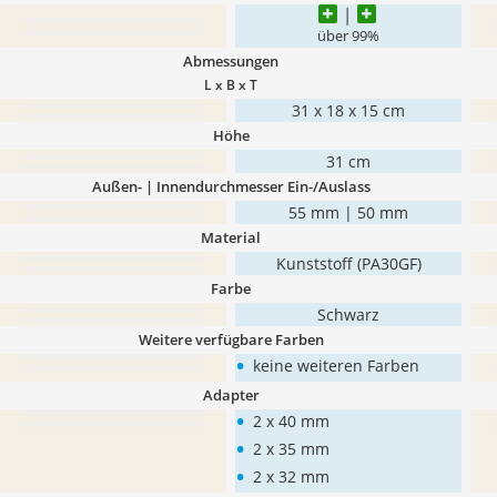
über 99%
Abmessungen
L x B x T
31 x 18 x 15 cm
Höhe
31 cm
Außen- | Innendurchmesser Ein-/Auslass
55 mm | 50 mm
Material
Kunststoff (PA30GF)
Farbe
Schwarz
Weitere verfügbare Farben
•
keine weiteren Farben
Adapter
•
2 x 40 mm
•
2 x 35 mm
•
2 x 32 mm