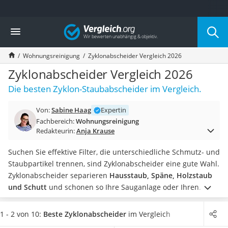
Die beliebtesten Vergleiche nach Kategorie
Vergleich
Haushalt
Wassersprudler
Wohnungsreinigung
Zyklonabscheider Vergleich 2026
Zentralstaubsauger
Brotbackautomat
Zyklonabscheider Vergleich 2026
Wischroboter
Die besten Zyklon-Staubabscheider im Vergleich.
Wäschespinne
Industriestaubsauger
Von:
Sabine Haag
Expertin
Spülmaschinentabs
Fachbereich:
Wohnungsreinigung
Akku-Staubsauger
Redakteurin:
Anja Krause
Eierkocher
AEG-Waschmaschine
Suchen Sie effektive Filter, die unterschiedliche Schmutz- und
Saug-Wisch-Roboter
Staubpartikel trennen, sind Zyklonabscheider eine gute Wahl.
Handstaubsauger
Zyklonabscheider separieren
Hausstaub, Späne, Holzstaub
Milchaufschäumer
und Schutt
und schonen so Ihre Sauganlage oder Ihren
Kondenstrockner
Staubsauger. Sie finden laut Tests im Internet Einsatz sowohl
Reiskocher
in Industrie und Profi-Werkstatt als auch im Haushalt.
1 - 2 von 10:
Beste Zyklonabscheider
im Vergleich
Heißwasserspender
Staubabscheider helfen zudem, den Verbrauch von