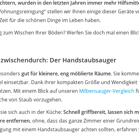
htern, wurden in den letzten Jahren immer mehr Hilfsmitte
nungsreinigung“ stellen wir Ihnen einige dieser Geräte vo
 Zeit für die schönen Dinge im Leben haben.
g zum Wischen Ihrer Böden? Werfen Sie doch mal einen Blic
z zwischendurch: Der Handstaubsauger
besonders
gut für kleinere, eng möblierte Räume
. Sie komme
l einsetzbar. Dank ihrer kompakten Größe und Wendigkeit l
tzen. Mit einem Blick auf unseren
Milbensauger-Vergleich
f
ache von Staub vorzugehen.
sie sich auch in der Küche:
Schnell griffbereit, lassen sich
are entfernen
, ohne, dass das ganze Zimmer einer Grundre
igung mit einem Handstaubsauger achten sollten, erfahren 