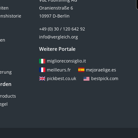
eiten
Oranienstraße 6
nshistorie
10997 D-Berlin
+49 (0) 30 / 120 642 92
info@vergleich.org
ten
Weitere Portale
miglioreconsiglio.it
meilleurs.fr
mejoraelige.es
ierung
pickbest.co.uk
bestpick.com
erden
roducts
egel