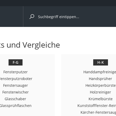
ergleiche nach Kategorie
s und Vergleiche
r
F-G
H-K
Fensterputzer
Handdampfreinige
ger
Fensterputzroboter
Handsprüher
Fenstersauger
Heizkörperbürste
s
Fensterwischer
Holzreiniger
Glasschaber
Krümelbürste
Glassprühflaschen
Kunststofffenster-Rei
ne
Kärcher-Fenstersau