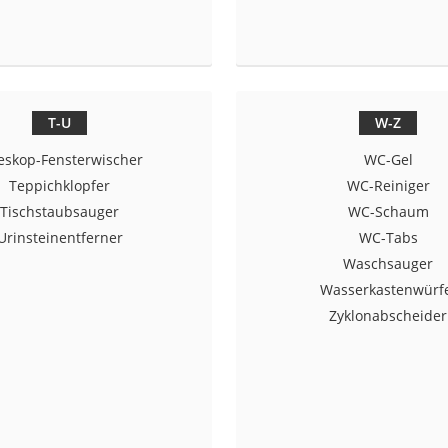
er
T-U
W-Z
eskop-Fensterwischer
WC-Gel
er
Teppichklopfer
WC-Reiniger
ger
Tischstaubsauger
WC-Schaum
ter
Urinsteinentferner
WC-Tabs
Waschsauger
ne
Wasserkastenwürf
Zyklonabscheider