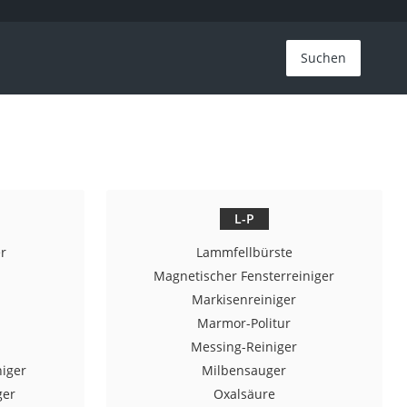
Suchen
L-P
r
Lammfellbürste
Magnetischer Fensterreiniger
Markisenreiniger
Marmor-Politur
Messing-Reiniger
niger
Milbensauger
ger
Oxalsäure