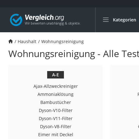
Kategorien
Die beliebtesten V
Haushalt
Haushalt
Wohnungsreinigung
Wassersprudler
Wohnungsreinigung - Alle Test
Zentralstaubsauge
Brotbackautomat
Wischroboter
A-E
Wäschespinne
Ajax-Allzweckreiniger
Industriestaubsau
Ammoniaklösung
Bambustücher
Spülmaschinentab
Dyson-V10-Filter
Akku-Staubsauger
Dyson-V11-Filter
Eierkocher
Dyson-V8-Filter
AEG-Waschmaschi
Eimer mit Deckel