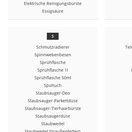
Elektrische Reinigungsbürste
Saug-Wisch-Robot
Essigsäure
Handstaubsauger
Milchaufschäumer
Kondenstrockner
S
Reiskocher
Schmutzradierer
Tel
Heißwasserspend
Spinnwebenbesen
Tierhaarstaubsau
Sprühflasche
Ecovacs-Saugrobo
Sprühflasche 1l
Sprühflasche 50ml
Nespresso-Maschi
Spültuch
Messerschärfer
Staubsauger-Deo
Service
Staubsauger-Parkettdüse
Staubsauger-Tierhaarbürste
Staubsaugerdüse
Staubwedel
Staubwedel Straußenfedern