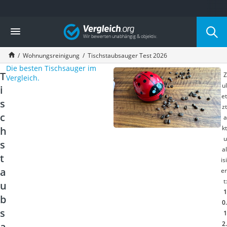
Die beliebtesten Vergleiche nach Kategorie
Vergleich
Haushalt
Wassersprudler
Wohnungsreinigung
Tischstaubsauger Test 2026
Zentralstaubsauger
Die besten Tischsauger im
Brotbackautomat
T
Z
Vergleich.
Wischroboter
ul
i
Wäschespinne
et
s
Industriestaubsauger
zt
Spülmaschinentabs
c
a
Akku-Staubsauger
kt
h
Eierkocher
u
s
al
AEG-Waschmaschine
t
isi
Saug-Wisch-Roboter
a
er
Handstaubsauger
t:
u
Milchaufschäumer
1
Kondenstrockner
b
0.
Reiskocher
s
1
Heißwasserspender
2.
a