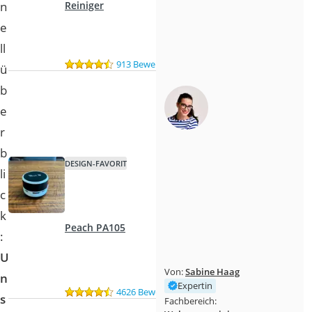
n
Reiniger
e
ll
913 Bewertungen
ü
b
e
r
b
DESIGN-FAVORIT
li
c
k
Peach PA105
:
U
Von:
Sabine Haag
n
Expertin
4626 Bewertungen
s
Fachbereich: