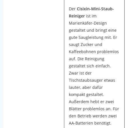
e
Der
Cisixin-Mini-Staub-
m
Reiniger
ist im
T
Marienkäfer-Design
i
gestaltet und bringt eine
s
gute Saugleistung mit. Er
c
saugt Zucker und
h
Kaffeebohnen problemlos
s
auf. Die Reinigung
t
gestaltet sich einfach.
a
Zwar ist der
u
Tischstaubsauger etwas
b
lauter, aber dafür
s
kompakt gestaltet.
a
Außerdem hebt er zwei
u
Blätter problemlos an. Für
g
den Betrieb werden zwei
e
AA-Batterien benötigt.
r