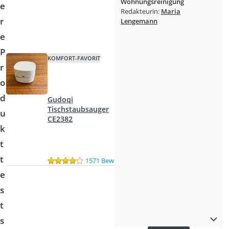
Wohnungsreinigung
e
Redakteurin:
Maria
r
Lengemann
e
P
KOMFORT-FAVORIT
r
o
d
Gudoqi
Tischstaubsauger
u
CE2382
k
t
t
1571 Bewertungen
e
s
t
s