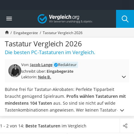
Die beliebtesten Vergleiche nach Kategorie
Vergleich
Elektronik
Powerstation
Eingabegeräte
Tastatur Vergleich 2026
Monitor 32 Zoll 4K
Fernseher
Tastatur Vergleich 2026
Drucker
Die besten PC-Tastaturen im Vergleich.
Desktop-PC
Monitor
Von:
Jacob Lange
Redakteur
Diascanner
schreibt über:
Eingabegeräte
Laser-Multifunktionsdrucker
Lektorin:
Nele B.
Powerline-Adapter
Powerstation mit Solarpanel
Bühne frei für Tastatur-Akrobaten: Perfekte Tipparbeit
Gaming-PC
braucht genügend Spielraum.
Profis wählen Tastaturen mit
Soundbar
mindestens 104 Tasten
aus. So sind sie nicht auf wilde
17-Zoll-Laptop
Tastenkombinationen angewiesen. Wer keinen Tastatur-Test
Satellitenschüssel
machen will, kauft gleich ein Keyboard mit 109 Tasten.
Linux-
Gaming-Headset
Nutzer können hier zwar nur müde lächeln, doch sollten
1 - 2 von 14:
Beste Tastaturen
im Vergleich
Schnurloses Telefon
Windows- und Apple-Nutzer darauf achten, ob die Tastatur