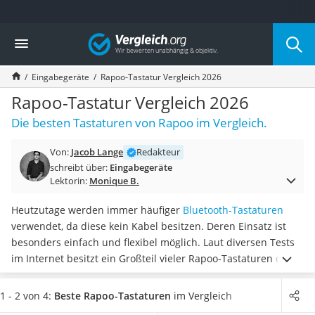
Die beliebtesten Vergleiche nach Kategorie
Vergleich
Elektronik
Powerstation
Eingabegeräte
Rapoo-Tastatur Vergleich 2026
Monitor 32 Zoll 4K
Fernseher
Rapoo-Tastatur Vergleich 2026
Drucker
Die besten Tastaturen von Rapoo im Vergleich.
Desktop-PC
Monitor
Von:
Jacob Lange
Redakteur
Diascanner
schreibt über:
Eingabegeräte
Laser-Multifunktionsdrucker
Lektorin:
Monique B.
Powerline-Adapter
Powerstation mit Solarpanel
Heutzutage werden immer häufiger
Bluetooth-Tastaturen
Gaming-PC
verwendet, da diese kein Kabel besitzen. Deren Einsatz ist
Soundbar
besonders einfach und flexibel möglich. Laut diversen Tests
17-Zoll-Laptop
im Internet besitzt ein Großteil vieler Rapoo-Tastaturen den
Satellitenschüssel
Vorteil, dass sie mit einem Ziffernblock ausgestattet
sind.
Gaming-Headset
Somit wird das Eintippen von Zahlen und Berechnungen
1 - 2 von 4:
Beste Rapoo-Tastaturen
im Vergleich
Schnurloses Telefon
deutlich erleichtert.
Wählen Sie jetzt aus unserer