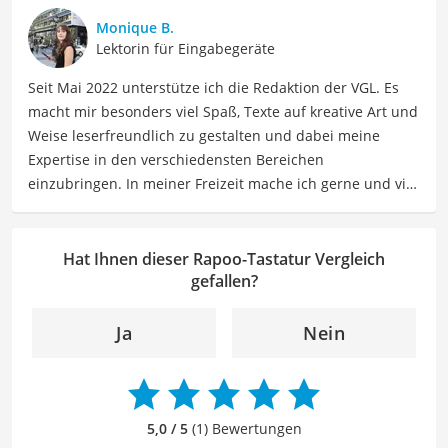
detaillierte Produktvergleiche, Kaufberatungen und
Monique B.
technische Analysen, um Verbrauchern dabei zu helfen,
Lektorin für Eingabegeräte
sowohl informierte Entscheidungen zu treffen als auch
Seit Mai 2022 unterstütze ich die Redaktion der VGL. Es
die besten elektronischen Lösungen für ihre Bedürfnisse
macht mir besonders viel Spaß, Texte auf kreative Art und
zu finden.
Weise leserfreundlich zu gestalten und dabei meine
Der Rapoo-Tastatur-Vergleich ist aus unserer Sicht
Expertise in den verschiedensten Bereichen
besonders empfehlenswert für
Gamer
und
einzubringen. In meiner Freizeit mache ich gerne und viel
Büroangestellte
.
Sport und probiere dabei immer wieder neue Sportarten
aus. Als Lektorin liegt mein Fokus darauf, Texte auf ihre
Klarheit, Verständlichkeit und stilistische Korrektheit zu
Hat Ihnen dieser Rapoo-Tastatur Vergleich
überprüfen. Mein Ziel ist es dabei, die Qualität und den
gefallen?
Ausdruck der Texte zu verbessern, um Ihnen eine
angenehme Leseerfahrung zu bieten. Durch meine
Ja
Nein
langjährige Erfahrung als Lektorin will ich vor allem dazu
beitragen, dass die Inhalte unserer Redaktion optimal
präsentiert werden und ihre volle Wirkung entfalten.
5,0 / 5
(1) Bewertungen