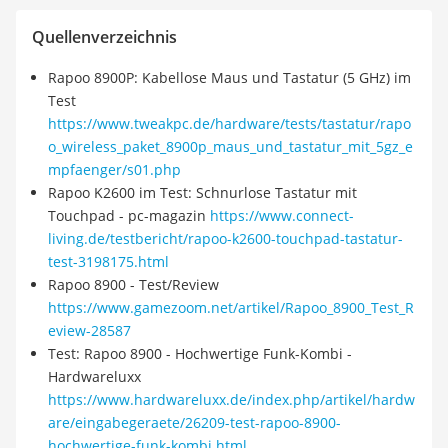
Quellenverzeichnis
Rapoo 8900P: Kabellose Maus und Tastatur (5 GHz) im
Test
https://www.tweakpc.de/hardware/tests/tastatur/rapo
o_wireless_paket_8900p_maus_und_tastatur_mit_5gz_e
mpfaenger/s01.php
Rapoo K2600 im Test: Schnurlose Tastatur mit
Touchpad - pc-magazin
https://www.connect-
living.de/testbericht/rapoo-k2600-touchpad-tastatur-
test-3198175.html
Rapoo 8900 - Test/Review
https://www.gamezoom.net/artikel/Rapoo_8900_Test_R
eview-28587
Test: Rapoo 8900 - Hochwertige Funk-Kombi -
Hardwareluxx
https://www.hardwareluxx.de/index.php/artikel/hardw
are/eingabegeraete/26209-test-rapoo-8900-
hochwertige-funk-kombi.html