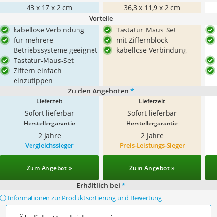
43 x 17 x 2 cm
36,3 x 11,9 x 2 cm
Vorteile
kabellose Verbindung
Tastatur-Maus-Set
für mehrere
mit Ziffernblock
Betriebssysteme geeignet
kabellose Verbindung
Tastatur-Maus-Set
Ziffern einfach
einzutippen
Zu den Angeboten
*
Lieferzeit
Lieferzeit
Sofort lieferbar
Sofort lieferbar
Herstellergarantie
Herstellergarantie
2 Jahre
2 Jahre
Vergleichssieger
Preis-Leistungs-Sieger
Zum Angebot »
Zum Angebot »
Erhältlich bei
*
ⓘ Informationen zur Produktsortierung und Bewertung