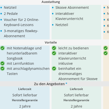
Ausstattung
•
•
•
Netzteil
Skoove Abonnement
N
•
•
•
2 Pedale
interaktiver
N
•
•
Klavierunterricht
Voucher für 2 Online-
K
•
•
Keyboard-Lessons
Netzteil
K
•
•
3-monatiges flowkey-
K
Abonnement
Vorteile
mit Notenablage und
leicht zu bedienen
herunterladbarem
interaktiver
Songbook
Klavierunterricht
mit Lernfunktion
inklusive
mit anschlagdynamischen
beinhaltet ein
Tasten
dreimonatiges
Abonnement für Skoove
Zu den Angeboten
*
Lieferzeit
Lieferzeit
Sofort lieferbar
Sofort lieferbar
Herstellergarantie
Herstellergarantie
2 Jahre
2 Jahre