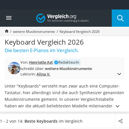
Die beliebtesten Vergleiche nach Kategorie
Vergleich
Freizeit & Sport
Gartentrampolin
weitere Musikinstrumente
Keyboard Vergleich 2026
Trampolin
Metalldetektor
Keyboard Vergleich 2026
Eufab-Fahrradträger
Die besten E-Pianos im Vergleich.
Trampolin 366 cm
Fahrradschloss
Von:
Henriette Ast
Redakteurin
Aluminium-Koffer
schreibt über:
weitere Musikinstrumente
Futterboot
Lektorin:
Alina V.
Air Bike
E-Bike-Dreirad
Unter "Keyboards" versteht man zwar auch eine Computer-
Trekkingschuhe Herren
Tastatur, hier allerdings sind die auch Synthesizer genannten
Reisetasche mit Rollen
Musikinstrumente gemeint. In unserer Vergleichstabelle
Klimmzugstation
haben wir die aktuell beliebtesten Modelle miteinander
Koffer
verglichen. Achten Sie zunächst auf die
Nachtsichtgerät
Grundunterscheidung der Klaviatur:
Durch
1 - 2 von 14:
Beste Keyboards
im Vergleich
Faltschloss
anschlagsdynamische Tasten erhalten Sie eine höhere Ton-