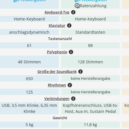
Ratenzahlung
Keyboard-Typ
Home-Keyboard
Home-Keyboard
Klaviatur
anschlagsdynamisch
Standardtasten
Tastenanzahl
61
88
Polyphonie
48 Stimmen
128 Stimmen
Größe der Soundbank
650
keine Herstellerangabe
Rhythmen
125
keine Herstellerangabe
Verbindungen
USB, 3,5 mm Klinke, 6,35 mm
Kopfhöreranschluss, USB-to-
Ko
Klinke
Host, Aux-In, Sustain Pedal
Gewicht
5 kg
‎11,8 kg