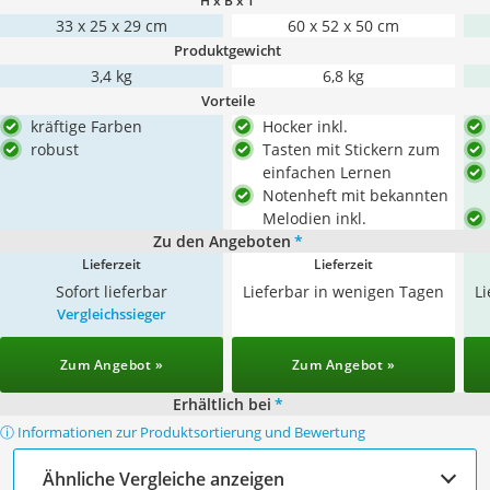
H x B x T
33 x 25 x 29 cm
60 x 52 x 50 cm
Produktgewicht
3,4 kg
6,8 kg
Vorteile
kräftige Farben
Hocker inkl.
robust
Tasten mit Stickern zum
einfachen Lernen
Notenheft mit bekannten
Melodien inkl.
Zu den Angeboten
*
Lieferzeit
Lieferzeit
Sofort lieferbar
Lieferbar in wenigen Tagen
L
Vergleichssieger
Zum Angebot »
Zum Angebot »
Erhältlich bei
*
ⓘ Informationen zur Produktsortierung und Bewertung
Ähnliche Vergleiche anzeigen