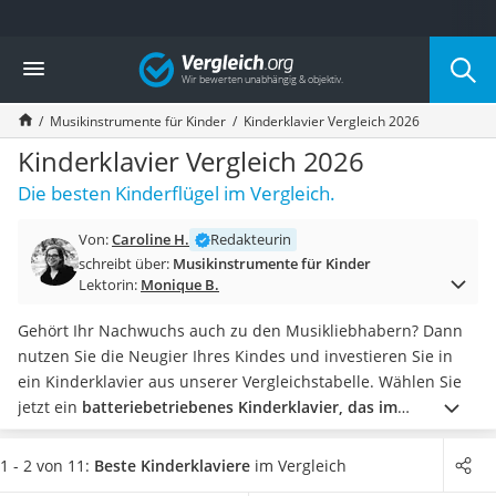
Die beliebtesten Vergleiche nach Kategorie
Vergleich
Kind & Baby
Babyphone mit 2 Kameras
Musikinstrumente für Kinder
Kinderklavier Vergleich 2026
Walkie-Talkie Kinder
Kindermatratzen
Kinderklavier Vergleich 2026
Babywippe
Die besten Kinderflügel im Vergleich.
Rollschuhe für Kinder
Tischkicker
Von:
Caroline H.
Redakteurin
Laufrad
schreibt über:
Musikinstrumente für Kinder
Kinderschubkarre
Lektorin:
Monique B.
Babyschlafsack
Kinderuhr
Gehört Ihr Nachwuchs auch zu den Musikliebhabern? Dann
Babyphone
nutzen Sie die Neugier Ihres Kindes und investieren Sie in
Treppenschutzgitter
ein Kinderklavier aus unserer Vergleichstabelle. Wählen Sie
Kindersitz ab 4 Jahren
jetzt ein
batteriebetriebenes Kinderklavier, das im
Kinderroller 3 Räder
heimischen Test nahezu wie ein echtes Piano klingen wird
.
Ferngesteuertes Auto
Kinderpianos ohne Batterien sind zwar sofort einsatzbereit,
1 - 2 von 11:
Beste Kinderklaviere
im Vergleich
Kindersitz 15–36 kg
klingen aber eher wie ein Glockenspiel oder ein Xylophon.