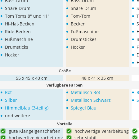
•
•
•
Bass-Drum
Bass-Drum
•
•
•
Snare-Drum
Snare-Drum
•
•
•
Tom Toms 8" und 11"
Tom-Tom
T
•
•
•
Hi-Hat-Becken
Becken
•
•
•
Ride-Becken
Fußmaschine
H
•
•
•
Fußmaschine
Drumstickes
B
•
•
•
Drumsticks
Hocker
•
•
Hocker
D
•
H
Größe
55 x 45 x 40 cm
48 x 41 x 35 cm
verfügbare Farben
•
•
•
Rot
Metallisch Rot
R
•
•
•
Silber
Metallisch Schwarz
S
•
•
Himmelblau (3-teilig)
Spiegel Blau
•
und weitere
Vorteile
gute Klangeigenschaften
hochwertige Verarbeitung
hochwertige Verarbeitung
sehr stabil