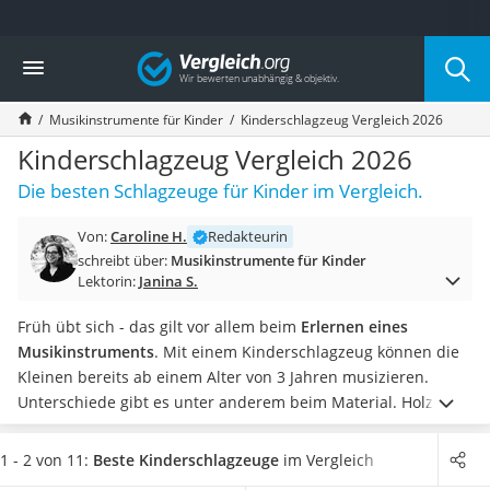
Die beliebtesten Vergleiche nach Kategorie
Vergleich
Kind & Baby
Babyphone mit 2 Kameras
Musikinstrumente für Kinder
Kinderschlagzeug Vergleich 2026
Walkie-Talkie Kinder
Kindermatratzen
Kinderschlagzeug Vergleich 2026
Babywippe
Die besten Schlagzeuge für Kinder im Vergleich.
Rollschuhe für Kinder
Tischkicker
Von:
Caroline H.
Redakteurin
Laufrad
schreibt über:
Musikinstrumente für Kinder
Kinderschubkarre
Lektorin:
Janina S.
Babyschlafsack
Kinderuhr
Früh übt sich - das gilt vor allem beim
Erlernen eines
Babyphone
Musikinstruments
. Mit einem Kinderschlagzeug können die
Treppenschutzgitter
Kleinen bereits ab einem Alter von 3 Jahren musizieren.
Kindersitz ab 4 Jahren
Unterschiede gibt es unter anderem beim Material. Holz hat
Kinderroller 3 Räder
einen besseren Klang und ist robuster als Kunststoff.
Tests
Ferngesteuertes Auto
im Internet zeigen, dass es beim Kauf eines
1 - 2 von 11:
Beste Kinderschlagzeuge
im Vergleich
Kindersitz 15–36 kg
Kinderschlagzeugs auf die
Altersempfehlung des Herstellers