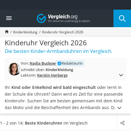
Die beliebtesten Vergleiche nach Kategorie
Vergleich
Kind & Baby
Babyphone mit 2 Kameras
Kinderkleidung
Kinderuhr Vergleich 2026
Walkie-Talkie Kinder
Kindermatratzen
Kinderuhr Vergleich 2026
Babywippe
Die besten Kinder-Armbanduhren im Vergleich.
Rollschuhe für Kinder
Tischkicker
Von:
Nadja Buckow
Redakteurin
Laufrad
schreibt über:
Kinderkleidung
Kinderschubkarre
Lektorin:
Kerstin Herbergs
Babyschlafsack
Kinderuhr
Ihr
Kind oder Enkelkind wird bald eingeschult
oder lernt in
Babyphone
der Schule die Uhrzeit? Dann wird es Zeit für eine passende
Treppenschutzgitter
Kinderuhr. Suchen Sie am besten gemeinsam mit dem Kind
Kindersitz ab 4 Jahren
das Motiv und die Beschaffenheit des Armbands aus. Dann
Kinderroller 3 Räder
besteht das Einschulungsgeschenk garantiert den Kinderuhr-
Ferngesteuertes Auto
Test bei Ihrem (Enkel-)Kind.
Kinderarmbanduhren sind bunt
1 - 2 von 14:
Beste Kinderuhren
im Vergleich
Kindersitz 15–36 kg
und mit den verschiedensten Motiven aus dem Kinderalltag