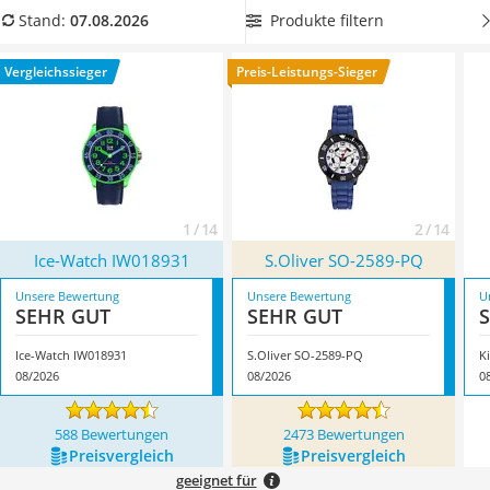
Kinderfahrradhelm
geschmückt. Die Funktionalität und Lesbarkeit müssen
Produkte filtern
Stand:
07.08.2026
Barfußschuhe Kinder
trotzdem gegeben sein. Erfahren Sie in unserem Kinderuhr-
Kinder-Mikroskop
Vergleich,
welche Kinderuhr am besten zu Ihrem Kind passt.
Vergleichssieger
Preis-Leistungs-Sieger
Ferngesteuerter Hubschrauber
Überzeugt hat uns hier im August 2026 besonders das
Service
Modell
Ice-Watch IW018931
*
mit seinen Eigenschaften.
1 / 14
2 / 14
Ice-Watch IW018931
S.Oliver SO-2589-PQ
Unsere Bewertung
Unsere Bewertung
U
SEHR GUT
SEHR GUT
Ice-Watch IW018931
S.Oliver SO-2589-PQ
K
08/2026
08/2026
0
588 Bewertungen
2473 Bewertungen
Preis­vergleich
Preis­vergleich
geeignet für