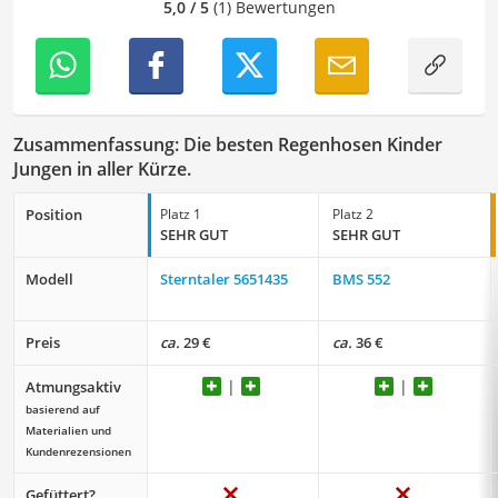
unsere Vergleiche ansprechend, verständlich sowie
5,0 / 5
(1) Bewertungen
fehlerfrei sind.
Zusammenfassung: Die besten Regenhosen Kinder
Jungen in aller Kürze.
Position
Platz 1
Platz 2
SEHR GUT
SEHR GUT
Modell
Sterntaler 5651435
BMS 552
Preis
ca.
29 €
ca.
36 €
Atmungsaktiv
basierend auf
Materialien und
Kundenrezensionen
Gefüttert?