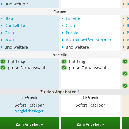
•
•
und weitere
Farben
•
•
•
Blau
Limette
•
•
•
Dunkelblau
Grau
R
•
•
•
Grau
Purple
B
•
•
•
Rosa
Rot mit weißen Sternen
B
•
•
•
und weitere
und weitere
u
Vorteile
hat Träger
hat Träger
große Farbauswahl
große Farbauswahl
Zu den Angeboten
*
Lieferzeit
Lieferzeit
Sofort lieferbar
Sofort lieferbar
Vergleichssieger
Zum Angebot »
Zum Angebot »