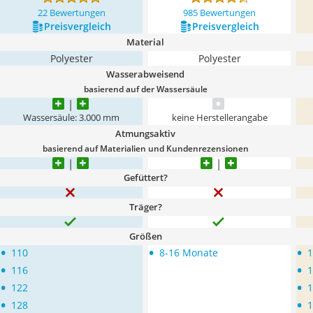
22 Bewertungen
985 Bewertungen
Preis­vergleich
Preis­vergleich
Material
Polyester
Polyester
Wasserabweisend
basierend auf der Wassersäule
Wassersäule: 3.000 mm
keine Herstellerangabe
Atmungsaktiv
basierend auf Materialien und Kundenrezensionen
Gefüttert?
Träger?
Größen
•
•
•
110
8-16 Monate
1
•
•
116
1
•
•
122
1
•
•
128
1