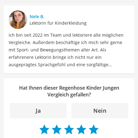
Texte für Eltern sowie Betreuer. Meine Beiträge
behandeln Themen wie Kindergesundheit, Ernährung,
Nele B.
Entwicklungsmilestones sowie Elternschaft, um Eltern
Lektorin für Kinderkleidung
dabei zu unterstützen, ihre Kinder optimal zu
Ich bin seit 2022 im Team und lektoriere alle möglichen
unterstützen und zu fördern.
Vergleiche. Außerdem beschäftige ich mich sehr gerne
Der Regenhose Kinder Jungen-Vergleich ist aus unserer
mit Sport- und Bewegungsthemen aller Art. Als
Sicht besonders empfehlenswert für
Jungs
.
erfahrenere Lektorin bringe ich nicht nur ein
ausgeprägtes Sprachgefühl und eine sorgfältige
Arbeitsweise mit, sondern auch mein Interesse an
sportlichen Aktivitäten. Durch meine Tätigkeit als Lektorin
kann ich dazu beitragen, Texte inhaltlich präzise, gut
Hat Ihnen dieser Regenhose Kinder Jungen
strukturiert und sprachlich einwandfrei zu gestalten.
Vergleich gefallen?
Mein Ziel ist es, unsere Inhalte auf ihre inhaltliche
Kohärenz, logische Schlüssigkeit und stilistische Qualität
Ja
Nein
zu überprüfen sowie gegebenenfalls zu verbessern. Mit
meinem Hintergrund im Bereich Sport und meiner Liebe
zur geschriebenen Sprache trage ich dazu bei, dass