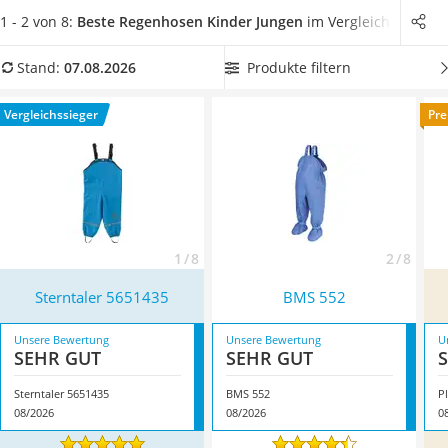
Kinderfahrradhelm
Kind testen, die vor Kälte und zugleich gegen Regen schützt.
1 - 2 von 8:
Beste Regenhosen Kinder Jungen
im Vergleich
Barfußschuhe Kinder
Wählen Sie daher jetzt aus unserem Vergleich
eine
Kinder-Mikroskop
Regenhose für Kinder, die Ihrem Jungen gefällt und auch
Produkte filtern
Stand:
07.08.2026
Ferngesteuerter Hubschrauber
ausreichend atmungsaktiv ist.
Überzeugt hat uns hier im
Service
August 2026 besonders das Modell
Sterntaler 5651435
*
mit
Vergleichssieger
Pre
seinen Eigenschaften.
1 / 8
2 / 8
Sterntaler 5651435
BMS 552
Unsere Bewertung
Unsere Bewertung
U
SEHR GUT
SEHR GUT
Sterntaler 5651435
BMS 552
08/2026
08/2026
0