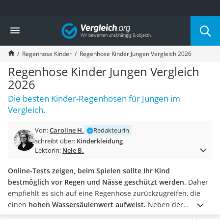
Die beliebtesten Vergleiche nach Kategorie
Vergleich
Kind & Baby
Babyphone mit 2 Kameras
Regenhose Kinder
Regenhose Kinder Jungen Vergleich 2026
Walkie-Talkie Kinder
Kindermatratzen
Regenhose Kinder Jungen Vergleich
Babywippe
2026
Rollschuhe für Kinder
Die besten Kinder-Regenhosen für Jungen im
Tischkicker
Vergleich.
Laufrad
Kinderschubkarre
Von:
Caroline H.
Redakteurin
Babyschlafsack
schreibt über:
Kinderkleidung
Kinderuhr
Lektorin:
Nele B.
Babyphone
Treppenschutzgitter
Online-Tests zeigen, beim Spielen sollte Ihr Kind
Kindersitz ab 4 Jahren
bestmöglich vor Regen und Nässe geschützt werden.
Daher
Kinderroller 3 Räder
empfiehlt es sich auf eine Regenhose zurückzugreifen, die
Ferngesteuertes Auto
einen
hohen Wassersäulenwert aufweist.
Neben der
Kindersitz 15–36 kg
Regenhose können Sie eine
Kinder-Regenjacke
mit Ihrem