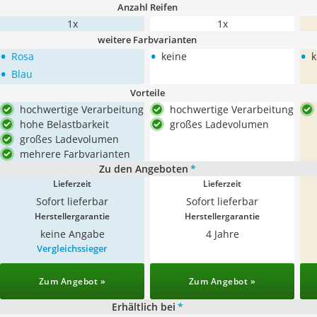
Anzahl Reifen
1x
1x
weitere Farbvarianten
•
•
•
Rosa
keine
k
•
Blau
Vorteile
hochwertige Verarbeitung
hochwertige Verarbeitung
hohe Belastbarkeit
großes Ladevolumen
großes Ladevolumen
mehrere Farbvarianten
Zu den Angeboten
*
Lieferzeit
Lieferzeit
Sofort lieferbar
Sofort lieferbar
Herstellergarantie
Herstellergarantie
keine Angabe
4 Jahre
Vergleichssieger
Zum Angebot »
Zum Angebot »
Erhältlich bei
*