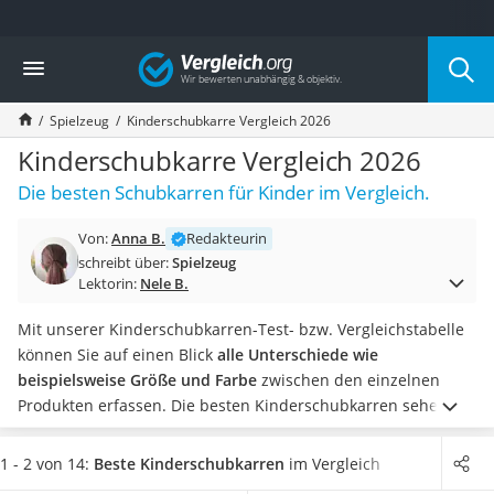
Die beliebtesten Vergleiche nach Kategorie
Vergleich
Kind & Baby
Babyphone mit 2 Kameras
Spielzeug
Kinderschubkarre Vergleich 2026
Walkie-Talkie Kinder
Kindermatratzen
Kinderschubkarre Vergleich 2026
Babywippe
Die besten Schubkarren für Kinder im Vergleich.
Rollschuhe für Kinder
Tischkicker
Von:
Anna B.
Redakteurin
Laufrad
schreibt über:
Spielzeug
Kinderschubkarre
Lektorin:
Nele B.
Babyschlafsack
Kinderuhr
Mit unserer Kinderschubkarren-Test- bzw. Vergleichstabelle
Babyphone
können Sie auf einen Blick
alle Unterschiede wie
Treppenschutzgitter
beispielsweise Größe und Farbe
zwischen den einzelnen
Kindersitz ab 4 Jahren
Produkten erfassen.
Die besten Kinderschubkarren sehen
Kinderroller 3 Räder
nicht nur gut aus, sondern können auch eine
hohe
Ferngesteuertes Auto
Belastbarkeit, Robustheit und eine generell wertige
1 - 2 von 14:
Beste Kinderschubkarren
im Vergleich
Kindersitz 15–36 kg
Verarbeitung
vorweisen, um nicht nach der ersten