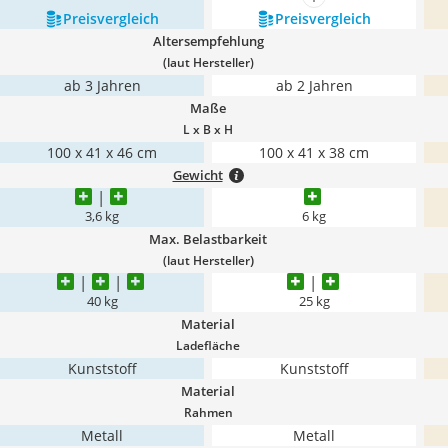
mehr anzeigen
Preis­vergleich
Preis­vergleich
Altersempfehlung
(laut Hersteller)
ab 3 Jahren
ab 2 Jahren
Maße
L x B x H
100 x 41 x 46 cm
100 x 41 x 38 cm
Gewicht
3,6 kg
6 kg
Max. Belastbarkeit
)
(laut Hersteller
40 kg
25 kg
Material
Ladefläche
Kunststoff
Kunststoff
Material
Rahmen
Metall
Metall