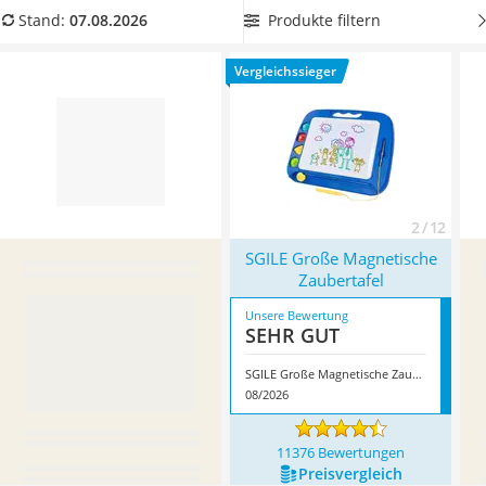
Kinderfahrradhelm
Malfarben und Stempelformen versprechen im Praxis-Test
Produkte filtern
Stand:
07.08.2026
Barfußschuhe Kinder
einen besonders langen Malspaß
. Überzeugt hat uns hier im
Kinder-Mikroskop
August 2026 besonders das Modell
SGILE Große Magnetische
Vergleichssieger
Ferngesteuerter Hubschrauber
Zaubertafel
*
mit seinen Eigenschaften.
Service
2 / 12
SGILE Große Magnetische
Zaubertafel
Unsere Bewertung
SEHR GUT
SGILE Große Magnetische Zaubertafel
08/2026
11376 Bewertungen
Preis­vergleich