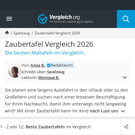
Die beliebtesten Vergleiche nach Kategorie
Vergleich
Kind & Baby
Babyphone mit 2 Kameras
Spielzeug
Zaubertafel Vergleich 2026
Walkie-Talkie Kinder
Kindermatratzen
Zaubertafel Vergleich 2026
Babywippe
Die besten Maltafeln im Vergleich.
Rollschuhe für Kinder
Tischkicker
Von:
Anna B.
Redakteurin
Laufrad
schreibt über:
Spielzeug
Kinderschubkarre
Lektorin:
Monique B.
Babyschlafsack
Kinderuhr
Sie planen eine längere Autofahrt in den Urlaub oder zu den
Babyphone
Großeltern und suchen nach einer kreativen Beschäftigung
Treppenschutzgitter
für Ihren Nachwuchs, damit ihm unterwegs nicht langweilig
Kindersitz ab 4 Jahren
wird? Mit einer Zaubertafel kann Ihr Kind
nach Lust und
Kinderroller 3 Räder
Laune malen, ohne dass Sie Angst um Ihre Polster haben
Ferngesteuertes Auto
müssen
.
Achten Sie beim Blick in unsere Produkttabelle vor
1 - 2 von 12:
Beste Zaubertafeln
im Vergleich
Kindersitz 15–36 kg
allem auf die Ausstattung: Zaubertafeln mit
verschiedenen