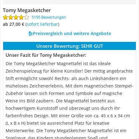
Tomy Megasketcher
5195 Bewertungen
ab 27,00 €
(
Sofort lieferbar
)
Preisvergleich und weitere Angebote
Unsere Bewertung:
SEHR GUT
Unser Fazit für Tomy Megasketcher:
Die Tomy MegaSketcher Magnettafel ist das ideale
Zeichenspielzeug für kleine Künstler! Der mittig angebrachte
Stift ermöglicht sowohl Rechts- als auch Linkshändern ein
müheloses Zeichenerlebnis. Mit dem magnetischen Stempel-
Zubehör lassen sich Formen und Symbole auf magische
Weise ins Bild zaubern. Die Magnettafel besteht aus
hochwertigem Kunststoff und überzeugt uns durch ihr
farbenfrohes Design. Mit einer Größe von ca. 45 x 6 x 34 cm
(L x B x H) bietet sie ausreichend Platz für kreative
Meisterwerke. Die Tomy MegaSketcher Magnettafel ist ein
Spielzeug, das Kindern stundenlangen Spaß und